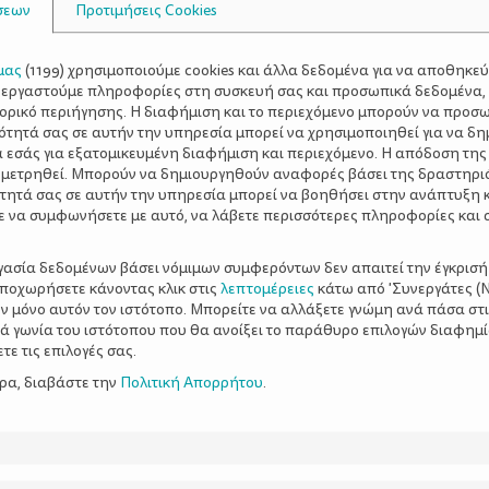
σεων
Προτιμήσεις Cookies
μας
(
1199
) χρησιμοποιούμε cookies και άλλα δεδομένα για να αποθηκε
ξεργαστούμε πληροφορίες στη συσκευή σας και προσωπικά δεδομένα,
τορικό περιήγησης. Η διαφήμιση και το περιεχόμενο μπορούν να προσ
ότητά σας σε αυτήν την υπηρεσία μπορεί να χρησιμοποιηθεί για να δη
α εσάς για εξατομικευμένη διαφήμιση και περιεχόμενο. Η απόδοση της
 μετρηθεί. Μπορούν να δημιουργηθούν αναφορές βάσει της δραστηρι
τητά σας σε αυτήν την υπηρεσία μπορεί να βοηθήσει στην ανάπτυξη 
ε να συμφωνήσετε με αυτό, να λάβετε περισσότερες πληροφορίες και 
ργασία δεδομένων βάσει νόμιμων συμφερόντων δεν απαιτεί την έγκρισή
αποχωρήσετε κάνοντας κλικ στις
λεπτομέρειες
κάτω από 'Συνεργάτες (Ν
ν μόνο αυτόν τον ιστότοπο. Μπορείτε να αλλάξετε γνώμη ανά πάσα στι
ξιά γωνία του ιστότοπου που θα ανοίξει το παράθυρο επιλογών διαφημ
ε τις επιλογές σας.
ερα, διαβάστε την
Πολιτική Απορρήτου
.