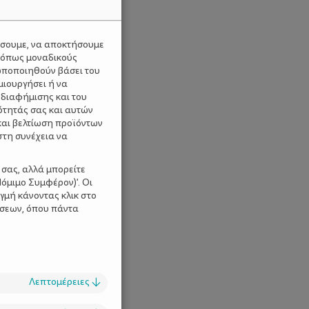
ύσουμε, να αποκτήσουμε
 όπως μοναδικούς
ωποποιηθούν βάσει του
μιουργήσει ή να
 διαφήμισης και του
ότητάς σας και αυτών
και βελτίωση προϊόντων
στη συνέχεια να
 σας, αλλά μπορείτε
όμιμο Συμφέρον)'. Οι
γμή κάνοντας κλικ στο
ίσεων, όπου πάντα
Λεπτομέρειες
↓