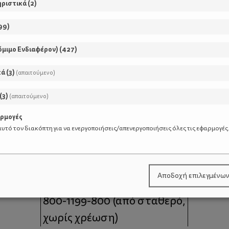
ηριστικά
(
2
)
99
)
όμιμο Ενδιαφέρον)
(
427
)
κά
(
3
)
(απαιτούμενο)
(
3
)
(απαιτούμενο)
αρμογές
υτό τον διακόπτη για να ενεργοποιήσεις/απενεργοποιήσεις όλες τις εφαρμογές
μοι
Επικοινωνία
Αποδοχή επιλεγμένω
 moms
Τηλέφωνο Επικοινωνίας:
800-1199-800
(από σταθερό,
χωρίς χρέωση)