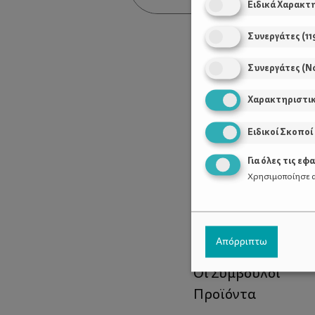
Ειδικά Χαρακτ
Συνεργάτες
(
11
Συνεργάτες (Ν
Χαρακτηριστι
Ειδικοί Σκοποί
Για όλες τις εφ
Χρησιμοποίησε α
Χρήσιμοι Σύνδεσ
Απόρριπτω
Τι είναι το ΔΕΛΤΑ
Οι Σύμβουλοι
Προϊόντα