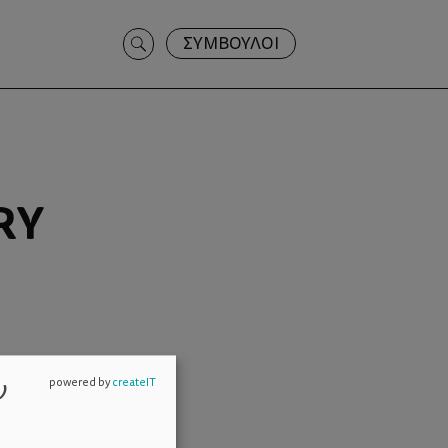
Search
ΣΥΜΒΟΥΛΟΙ
for:
RY
ν
powered by
createIT