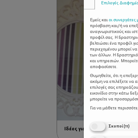
Επιλογές Διαφημί
Εμείς και
οι συνεργάτες 
πρόσβαση και/ή να επε
αναγνωριστικούς και ισ
προφίλ σας. Η δραστηρι
βελτιώσει ένα προφίλ γι
περιεχομένου μπορεί να
των άλλων. Η δραστηριό
και υπηρεσιών. Μπορείτ
αποφασίσετε.
Θυμηθείτε, ότι η επεξε
ακόμη να επιλέξετε να 
επιλογές σας επηρεάζου
εικονίδιο στην κάτω δε
μπορείτε να προσαρμόσετ
Για να μάθετε περισσότ
Σκοποί
(
11
)
Ιδέες για παιδικό wall gallery