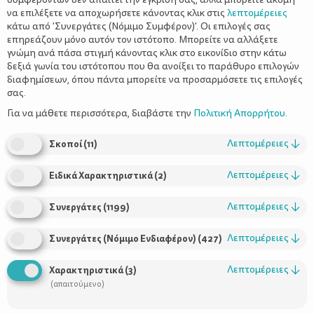
να επιλέξετε να αποχωρήσετε κάνοντας κλικ στις
λεπτομέρειες
κάτω από 'Συνεργάτες (Νόμιμο Συμφέρον)'. Οι επιλογές σας
επηρεάζουν μόνο αυτόν τον ιστότοπο. Μπορείτε να αλλάξετε
γνώμη ανά πάσα στιγμή κάνοντας κλικ στο εικονίδιο στην κάτω
δεξιά γωνία του ιστότοπου που θα ανοίξει το παράθυρο επιλογών
Πώς θα βοηθήσετε το μωρό σας να
διαφημίσεων, όπου πάντα μπορείτε να προσαρμόσετε τις επιλογές
κόψει την πιπίλα
σας.
Για να μάθετε περισσότερα, διαβάστε την
Πολιτική Απορρήτου
.
Λεπτομέρειες
↓
Σκοποί
(
11
)
Λεπτομέρειες
↓
Ειδικά Χαρακτηριστικά
(
2
)
Λεπτομέρειες
↓
Συνεργάτες
(
1199
)
Λεπτομέρειες
↓
Συνεργάτες (Νόμιμο Ενδιαφέρον)
(
427
)
Λεπτομέρειες
↓
Χαρακτηριστικά
(
3
)
(απαιτούμενο)