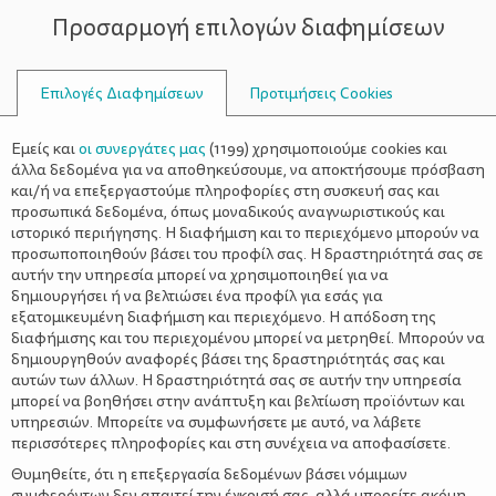
Προσαρμογή επιλογών διαφημίσεων
ΣΥΜΒΟΥΛΟΙ
Επιλογές Διαφημίσεων
Προτιμήσεις Cookies
ΠΙΠΊΛΑ
Εμείς και
οι συνεργάτες μας
(
1199
) χρησιμοποιούμε cookies και
άλλα δεδομένα για να αποθηκεύσουμε, να αποκτήσουμε πρόσβαση
και/ή να επεξεργαστούμε πληροφορίες στη συσκευή σας και
προσωπικά δεδομένα, όπως μοναδικούς αναγνωριστικούς και
ιστορικό περιήγησης. Η διαφήμιση και το περιεχόμενο μπορούν να
προσωποποιηθούν βάσει του προφίλ σας. Η δραστηριότητά σας σε
αυτήν την υπηρεσία μπορεί να χρησιμοποιηθεί για να
δημιουργήσει ή να βελτιώσει ένα προφίλ για εσάς για
εξατομικευμένη διαφήμιση και περιεχόμενο. Η απόδοση της
διαφήμισης και του περιεχομένου μπορεί να μετρηθεί. Μπορούν να
δημιουργηθούν αναφορές βάσει της δραστηριότητάς σας και
αυτών των άλλων. Η δραστηριότητά σας σε αυτήν την υπηρεσία
μπορεί να βοηθήσει στην ανάπτυξη και βελτίωση προϊόντων και
υπηρεσιών. Μπορείτε να συμφωνήσετε με αυτό, να λάβετε
περισσότερες πληροφορίες και στη συνέχεια να αποφασίσετε.
Θυμηθείτε, ότι η επεξεργασία δεδομένων βάσει νόμιμων
συμφερόντων δεν απαιτεί την έγκρισή σας, αλλά μπορείτε ακόμη