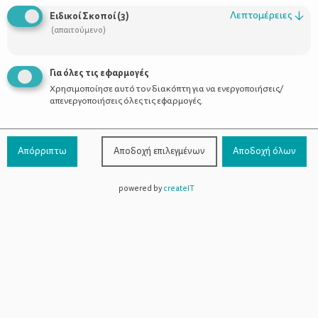
Λεπτομέρειες
↓
Ειδικοί Σκοποί
(
3
)
(απαιτούμενο)
Πώς να του σταματήσω το πιπίλισμα
Για όλες τις εφαρμογές
των δαχτύλων;
Χρησιμοποίησε αυτό τον διακόπτη για να ενεργοποιήσεις/
απενεργοποιήσεις όλες τις εφαρμογές.
Απόρριπτω
Αποδοχή επιλεγμένων
Αποδοχή όλων
powered by
createIT
Χρήσιμοι Σύνδεσμοι
Τι είναι το ΔΕΛΤΑ moms
Οι Σύμβουλοι