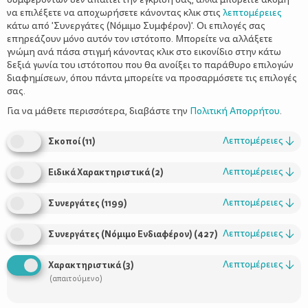
να επιλέξετε να αποχωρήσετε κάνοντας κλικ στις
λεπτομέρειες
κάτω από 'Συνεργάτες (Νόμιμο Συμφέρον)'. Οι επιλογές σας
επηρεάζουν μόνο αυτόν τον ιστότοπο. Μπορείτε να αλλάξετε
γνώμη ανά πάσα στιγμή κάνοντας κλικ στο εικονίδιο στην κάτω
δεξιά γωνία του ιστότοπου που θα ανοίξει το παράθυρο επιλογών
7 λόγοι που οι μαμάδες είναι τα πιο
διαφημίσεων, όπου πάντα μπορείτε να προσαρμόσετε τις επιλογές
ικανά στελέχη
σας.
Για να μάθετε περισσότερα, διαβάστε την
Πολιτική Απορρήτου
.
Λεπτομέρειες
↓
Σκοποί
(
11
)
Λεπτομέρειες
↓
Ειδικά Χαρακτηριστικά
(
2
)
Λεπτομέρειες
↓
Συνεργάτες
(
1199
)
Λεπτομέρειες
↓
Συνεργάτες (Νόμιμο Ενδιαφέρον)
(
427
)
Χρήσιμοι Σύνδεσμοι
Λεπτομέρειες
↓
Χαρακτηριστικά
(
3
)
(απαιτούμενο)
Τι είναι το ΔΕΛΤΑ moms