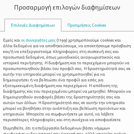
Προσαρμογή επιλογών διαφημίσεων
ΣΥΜΒΟΥΛΟΙ
Επιλογές Διαφημίσεων
Προτιμήσεις Cookies
ΠΛΕΟΝΕΚΤΉΜΑΤΑ
Εμείς και
οι συνεργάτες μας
(
1199
) χρησιμοποιούμε cookies και
άλλα δεδομένα για να αποθηκεύσουμε, να αποκτήσουμε πρόσβαση
και/ή να επεξεργαστούμε πληροφορίες στη συσκευή σας και
προσωπικά δεδομένα, όπως μοναδικούς αναγνωριστικούς και
ιστορικό περιήγησης. Η διαφήμιση και το περιεχόμενο μπορούν να
προσωποποιηθούν βάσει του προφίλ σας. Η δραστηριότητά σας σε
αυτήν την υπηρεσία μπορεί να χρησιμοποιηθεί για να
δημιουργήσει ή να βελτιώσει ένα προφίλ για εσάς για
εξατομικευμένη διαφήμιση και περιεχόμενο. Η απόδοση της
διαφήμισης και του περιεχομένου μπορεί να μετρηθεί. Μπορούν να
δημιουργηθούν αναφορές βάσει της δραστηριότητάς σας και
αυτών των άλλων. Η δραστηριότητά σας σε αυτήν την υπηρεσία
μπορεί να βοηθήσει στην ανάπτυξη και βελτίωση προϊόντων και
υπηρεσιών. Μπορείτε να συμφωνήσετε με αυτό, να λάβετε
περισσότερες πληροφορίες και στη συνέχεια να αποφασίσετε.
Θυμηθείτε, ότι η επεξεργασία δεδομένων βάσει νόμιμων
συμφερόντων δεν απαιτεί την έγκρισή σας, αλλά μπορείτε ακόμη