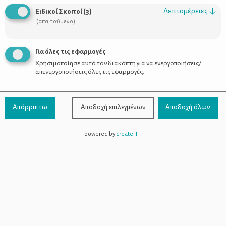
Οι Σύμβουλοι
Λεπτομέρειες
↓
Ειδικοί Σκοποί
(
3
)
Προϊόντα
(απαιτούμενο)
Για όλες τις εφαρμογές
Χρησιμοποίησε αυτό τον διακόπτη για να ενεργοποιήσεις/
Επικοινωνία
απενεργοποιήσεις όλες τις εφαρμογές.
Τηλέφωνο Επικοινωνίας:
800-1199-800
(από σταθερό,
Απόρριπτω
Αποδοχή επιλεγμένων
Αποδοχή όλων
χωρίς χρέωση)
powered by
createIT
Facebook
Instagram
Youtube
Spotify