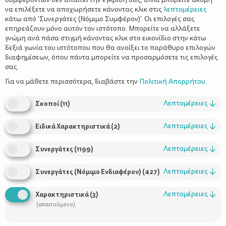
να επιλέξετε να αποχωρήσετε κάνοντας κλικ στις
λεπτομέρειες
κάτω από 'Συνεργάτες (Νόμιμο Συμφέρον)'. Οι επιλογές σας
επηρεάζουν μόνο αυτόν τον ιστότοπο. Μπορείτε να αλλάξετε
γνώμη ανά πάσα στιγμή κάνοντας κλικ στο εικονίδιο στην κάτω
δεξιά γωνία του ιστότοπου που θα ανοίξει το παράθυρο επιλογών
Πώς να καθαρίσετε σωστά το
διαφημίσεων, όπου πάντα μπορείτε να προσαρμόσετε τις επιλογές
πλυντήριο – Διώξτε μια για πάντα τις
σας.
ανεπιθύμητες οσμές
Για να μάθετε περισσότερα, διαβάστε την
Πολιτική Απορρήτου
.
Λεπτομέρειες
↓
Σκοποί
(
11
)
Λεπτομέρειες
↓
Ειδικά Χαρακτηριστικά
(
2
)
Λεπτομέρειες
↓
Συνεργάτες
(
1199
)
Λεπτομέρειες
↓
Συνεργάτες (Νόμιμο Ενδιαφέρον)
(
427
)
Λεπτομέρειες
↓
Χαρακτηριστικά
(
3
)
Χρήσιμοι Σύνδεσμοι
(απαιτούμενο)
Τι είναι το ΔΕΛΤΑ moms