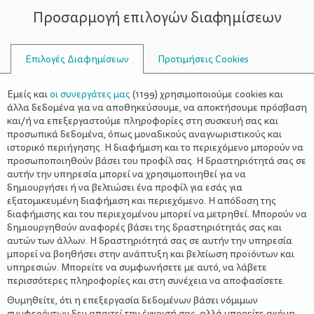
Προσαρμογή επιλογών διαφημίσεων
ΣΥΜΒΟΥΛΟΙ
Επιλογές Διαφημίσεων
Προτιμήσεις Cookies
ΠΛΥΝΤΉΡΙΑ
Εμείς και
οι συνεργάτες μας
(
1199
) χρησιμοποιούμε cookies και
άλλα δεδομένα για να αποθηκεύσουμε, να αποκτήσουμε πρόσβαση
και/ή να επεξεργαστούμε πληροφορίες στη συσκευή σας και
προσωπικά δεδομένα, όπως μοναδικούς αναγνωριστικούς και
ιστορικό περιήγησης. Η διαφήμιση και το περιεχόμενο μπορούν να
προσωποποιηθούν βάσει του προφίλ σας. Η δραστηριότητά σας σε
αυτήν την υπηρεσία μπορεί να χρησιμοποιηθεί για να
δημιουργήσει ή να βελτιώσει ένα προφίλ για εσάς για
εξατομικευμένη διαφήμιση και περιεχόμενο. Η απόδοση της
διαφήμισης και του περιεχομένου μπορεί να μετρηθεί. Μπορούν να
δημιουργηθούν αναφορές βάσει της δραστηριότητάς σας και
αυτών των άλλων. Η δραστηριότητά σας σε αυτήν την υπηρεσία
μπορεί να βοηθήσει στην ανάπτυξη και βελτίωση προϊόντων και
υπηρεσιών. Μπορείτε να συμφωνήσετε με αυτό, να λάβετε
περισσότερες πληροφορίες και στη συνέχεια να αποφασίσετε.
Θυμηθείτε, ότι η επεξεργασία δεδομένων βάσει νόμιμων
συμφερόντων δεν απαιτεί την έγκρισή σας, αλλά μπορείτε ακόμη