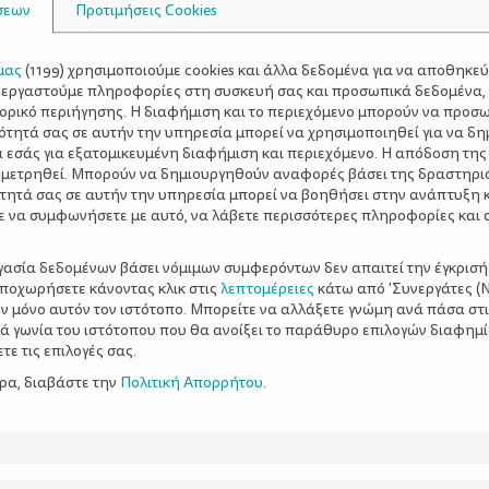
σεων
Προτιμήσεις Cookies
μας
(
1199
) χρησιμοποιούμε cookies και άλλα δεδομένα για να αποθηκε
ξεργαστούμε πληροφορίες στη συσκευή σας και προσωπικά δεδομένα,
τορικό περιήγησης. Η διαφήμιση και το περιεχόμενο μπορούν να προσ
ότητά σας σε αυτήν την υπηρεσία μπορεί να χρησιμοποιηθεί για να δη
α εσάς για εξατομικευμένη διαφήμιση και περιεχόμενο. Η απόδοση της
 μετρηθεί. Μπορούν να δημιουργηθούν αναφορές βάσει της δραστηρι
τητά σας σε αυτήν την υπηρεσία μπορεί να βοηθήσει στην ανάπτυξη 
ε να συμφωνήσετε με αυτό, να λάβετε περισσότερες πληροφορίες και 
ργασία δεδομένων βάσει νόμιμων συμφερόντων δεν απαιτεί την έγκρισή
αποχωρήσετε κάνοντας κλικ στις
λεπτομέρειες
κάτω από 'Συνεργάτες (Ν
ν μόνο αυτόν τον ιστότοπο. Μπορείτε να αλλάξετε γνώμη ανά πάσα στι
ξιά γωνία του ιστότοπου που θα ανοίξει το παράθυρο επιλογών διαφημ
ε τις επιλογές σας.
ερα, διαβάστε την
Πολιτική Απορρήτου
.
πλυντήριο –
πιθύμητες