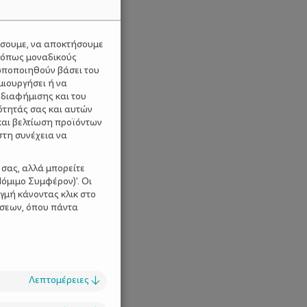
ύσουμε, να αποκτήσουμε
 όπως μοναδικούς
ωποποιηθούν βάσει του
μιουργήσει ή να
 διαφήμισης και του
ότητάς σας και αυτών
και βελτίωση προϊόντων
στη συνέχεια να
 σας, αλλά μπορείτε
όμιμο Συμφέρον)'. Οι
γμή κάνοντας κλικ στο
ίσεων, όπου πάντα
Λεπτομέρειες
↓