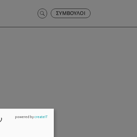
Search
ΣΥΜΒΟΥΛΟΙ
for:
ν
powered by
createIT