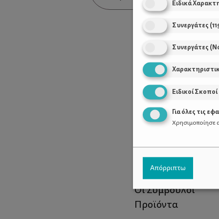
Ειδικά Χαρακτ
οσμές
Συνεργάτες
(
11
Συνεργάτες (Ν
Χαρακτηριστι
Ειδικοί Σκοποί
Για όλες τις εφ
Χρησιμοποίησε α
Χρήσιμοι Σύνδεσ
Απόρριπτω
Τι είναι το ΔΕΛΤΑ
Οι Σύμβουλοι
Προϊόντα