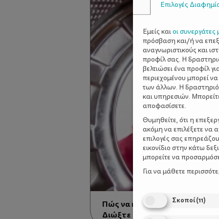
Επιλογές Διαφημί
Εμείς και
οι συνεργάτες 
πρόσβαση και/ή να επε
αναγνωριστικούς και ισ
προφίλ σας. Η δραστηρι
βελτιώσει ένα προφίλ γι
περιεχομένου μπορεί να
των άλλων. Η δραστηριό
και υπηρεσιών. Μπορείτ
αποφασίσετε.
Θυμηθείτε, ότι η επεξε
ακόμη να επιλέξετε να 
επιλογές σας επηρεάζου
εικονίδιο στην κάτω δε
μπορείτε να προσαρμόσετ
Για να μάθετε περισσότ
Σκοποί
(
11
)
Πώς να καθαρίσετε σωστά το 
Διώξτε μια για πάντα τις ανε