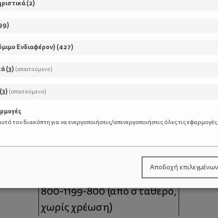
ηριστικά
(
2
)
99
)
όμιμο Ενδιαφέρον)
(
427
)
κά
(
3
)
(απαιτούμενο)
(
3
)
(απαιτούμενο)
αρμογές
υτό τον διακόπτη για να ενεργοποιήσεις/απενεργοποιήσεις όλες τις εφαρμογές
μοι
Επικοινωνία
Αποδοχή επιλεγμένω
 moms
Τηλέφωνο Επικοινωνίας:
800-1199-800
(από σταθερό,
χωρίς χρέωση)