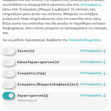
να επιλέξετε να αποχωρήσετε κάνοντας κλικ στις
λεπτομέρειες
κάτω από 'Συνεργάτες (Νόμιμο Συμφέρον)'. Οι επιλογές σας
επηρεάζουν μόνο αυτόν τον ιστότοπο. Μπορείτε να αλλάξετε
γνώμη ανά πάσα στιγμή κάνοντας κλικ στο εικονίδιο στην κάτω
δεξιά γωνία του ιστότοπου που θα ανοίξει το παράθυρο επιλογών
Υγεία και παιδί
διαφημίσεων, όπου πάντα μπορείτε να προσαρμόσετε τις επιλογές
σας.
Για να μάθετε περισσότερα, διαβάστε την
Πολιτική Απορρήτου
.
Λεπτομέρειες
↓
Σκοποί
(
11
)
Λεπτομέρειες
↓
Ειδικά Χαρακτηριστικά
(
2
)
Λεπτομέρειες
↓
Συνεργάτες
(
1199
)
Λεπτομέρειες
↓
Συνεργάτες (Νόμιμο Ενδιαφέρον)
(
427
)
Χρήσιμοι Σύνδεσμοι
Λεπτομέρειες
↓
Χαρακτηριστικά
(
3
)
Τι είναι το ΔΕΛΤΑ moms
(απαιτούμενο)
Οι Σύμβουλοι