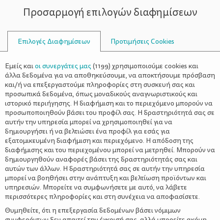
Προσαρμογή επιλογών διαφημίσεων
ΣΥΜΒΟΥΛΟΙ
Επιλογές Διαφημίσεων
Προτιμήσεις Cookies
ΠΡΌΓΡΑΜΜΑ ΕΜΒΟΛΙΑΣΜΏΝ
Εμείς και
οι συνεργάτες μας
(
1199
) χρησιμοποιούμε cookies και
άλλα δεδομένα για να αποθηκεύσουμε, να αποκτήσουμε πρόσβαση
και/ή να επεξεργαστούμε πληροφορίες στη συσκευή σας και
προσωπικά δεδομένα, όπως μοναδικούς αναγνωριστικούς και
ιστορικό περιήγησης. Η διαφήμιση και το περιεχόμενο μπορούν να
προσωποποιηθούν βάσει του προφίλ σας. Η δραστηριότητά σας σε
αυτήν την υπηρεσία μπορεί να χρησιμοποιηθεί για να
δημιουργήσει ή να βελτιώσει ένα προφίλ για εσάς για
εξατομικευμένη διαφήμιση και περιεχόμενο. Η απόδοση της
διαφήμισης και του περιεχομένου μπορεί να μετρηθεί. Μπορούν να
δημιουργηθούν αναφορές βάσει της δραστηριότητάς σας και
αυτών των άλλων. Η δραστηριότητά σας σε αυτήν την υπηρεσία
μπορεί να βοηθήσει στην ανάπτυξη και βελτίωση προϊόντων και
υπηρεσιών. Μπορείτε να συμφωνήσετε με αυτό, να λάβετε
περισσότερες πληροφορίες και στη συνέχεια να αποφασίσετε.
Θυμηθείτε, ότι η επεξεργασία δεδομένων βάσει νόμιμων
συμφερόντων δεν απαιτεί την έγκρισή σας, αλλά μπορείτε ακόμη