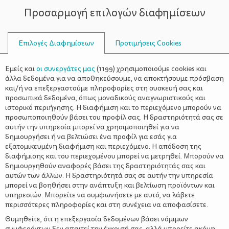
Προσαρμογή επιλογών διαφημίσεων
ΣΥΜΒΟΥΛΟΙ
Επιλογές Διαφημίσεων
Προτιμήσεις Cookies
ΥΓΕΊΑ
ΠΑΙΔΊ
>
Υγεία και παιδί
Εμείς και
οι συνεργάτες μας
(
1199
) χρησιμοποιούμε cookies και
άλλα δεδομένα για να αποθηκεύσουμε, να αποκτήσουμε πρόσβαση
και/ή να επεξεργαστούμε πληροφορίες στη συσκευή σας και
προσωπικά δεδομένα, όπως μοναδικούς αναγνωριστικούς και
ιστορικό περιήγησης. Η διαφήμιση και το περιεχόμενο μπορούν να
προσωποποιηθούν βάσει του προφίλ σας. Η δραστηριότητά σας σε
αυτήν την υπηρεσία μπορεί να χρησιμοποιηθεί για να
δημιουργήσει ή να βελτιώσει ένα προφίλ για εσάς για
εξατομικευμένη διαφήμιση και περιεχόμενο. Η απόδοση της
διαφήμισης και του περιεχομένου μπορεί να μετρηθεί. Μπορούν να
δημιουργηθούν αναφορές βάσει της δραστηριότητάς σας και
αυτών των άλλων. Η δραστηριότητά σας σε αυτήν την υπηρεσία
μπορεί να βοηθήσει στην ανάπτυξη και βελτίωση προϊόντων και
υπηρεσιών. Μπορείτε να συμφωνήσετε με αυτό, να λάβετε
περισσότερες πληροφορίες και στη συνέχεια να αποφασίσετε.
Θυμηθείτε, ότι η επεξεργασία δεδομένων βάσει νόμιμων
συμφερόντων δεν απαιτεί την έγκρισή σας, αλλά μπορείτε ακόμη