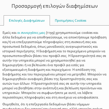
Προσαρμογή επιλογών διαφημίσεων
ΣΥΜΒΟΥΛΟΙ
Επιλογές Διαφημίσεων
Προτιμήσεις Cookies
ΠΡΌΓΡΑΜΜΑ ΚΑΝΌΝΩΝ ΓΙΑ
Εμείς και
οι συνεργάτες μας
(
1199
) χρησιμοποιούμε cookies και
ΠΑΙΔΙΆ
άλλα δεδομένα για να αποθηκεύσουμε, να αποκτήσουμε πρόσβαση
και/ή να επεξεργαστούμε πληροφορίες στη συσκευή σας και
προσωπικά δεδομένα, όπως μοναδικούς αναγνωριστικούς και
ιστορικό περιήγησης. Η διαφήμιση και το περιεχόμενο μπορούν να
προσωποποιηθούν βάσει του προφίλ σας. Η δραστηριότητά σας σε
αυτήν την υπηρεσία μπορεί να χρησιμοποιηθεί για να
δημιουργήσει ή να βελτιώσει ένα προφίλ για εσάς για
Πρόγραμμα κανόνων – Δημιουργώντας
εξατομικευμένη διαφήμιση και περιεχόμενο. Η απόδοση της
ρουτίνες στο παιδί
διαφήμισης και του περιεχομένου μπορεί να μετρηθεί. Μπορούν να
δημιουργηθούν αναφορές βάσει της δραστηριότητάς σας και
αυτών των άλλων. Η δραστηριότητά σας σε αυτήν την υπηρεσία
μπορεί να βοηθήσει στην ανάπτυξη και βελτίωση προϊόντων και
υπηρεσιών. Μπορείτε να συμφωνήσετε με αυτό, να λάβετε
περισσότερες πληροφορίες και στη συνέχεια να αποφασίσετε.
Θυμηθείτε, ότι η επεξεργασία δεδομένων βάσει νόμιμων
συμφερόντων δεν απαιτεί την έγκρισή σας, αλλά μπορείτε ακόμη