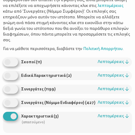
να επιλέξετε να αποχωρήσετε κάνοντας κλικ στις
λεπτομέρειες
κάτω από 'Συνεργάτες (Νόμιμο Συμφέρον)'. Οι επιλογές σας
επηρεάζουν μόνο αυτόν τον ιστότοπο. Μπορείτε να αλλάξετε
γνώμη ανά πάσα στιγμή κάνοντας κλικ στο εικονίδιο στην κάτω
δεξιά γωνία του ιστότοπου που θα ανοίξει το παράθυρο επιλογών
Χρήσιμοι Σύνδεσμοι
διαφημίσεων, όπου πάντα μπορείτε να προσαρμόσετε τις επιλογές
σας.
Τι είναι το ΔΕΛΤΑ moms
Για να μάθετε περισσότερα, διαβάστε την
Πολιτική Απορρήτου
.
Οι Σύμβουλοι
Προϊόντα
Λεπτομέρειες
↓
Σκοποί
(
11
)
Λεπτομέρειες
↓
Ειδικά Χαρακτηριστικά
(
2
)
Λεπτομέρειες
↓
Συνεργάτες
(
1199
)
Επικοινωνία
Τηλέφωνο Επικοινωνίας:
Λεπτομέρειες
↓
Συνεργάτες (Νόμιμο Ενδιαφέρον)
(
427
)
800-1199-800
(από σταθερό,
Λεπτομέρειες
↓
Χαρακτηριστικά
(
3
)
χωρίς χρέωση)
(απαιτούμενο)