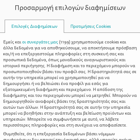
Προσαρμογή επιλογών διαφημίσεων
ΣΥΜΒΟΥΛΟΙ
Επιλογές Διαφημίσεων
Προτιμήσεις Cookies
Η ΖΩΉ ΜΕ ΈΝΑ ΠΑΙΔΊ
ΠΑΙΔΊ
>
Πρόγραμμα κανόνων –
Εμείς και
οι συνεργάτες μας
(
1199
) χρησιμοποιούμε cookies και
Δημιουργώντας ρουτίνες στο
άλλα δεδομένα για να αποθηκεύσουμε, να αποκτήσουμε πρόσβαση
και/ή να επεξεργαστούμε πληροφορίες στη συσκευή σας και
παιδί
προσωπικά δεδομένα, όπως μοναδικούς αναγνωριστικούς και
ιστορικό περιήγησης. Η διαφήμιση και το περιεχόμενο μπορούν να
προσωποποιηθούν βάσει του προφίλ σας. Η δραστηριότητά σας σε
αυτήν την υπηρεσία μπορεί να χρησιμοποιηθεί για να
δημιουργήσει ή να βελτιώσει ένα προφίλ για εσάς για
εξατομικευμένη διαφήμιση και περιεχόμενο. Η απόδοση της
Αν κι εσύ προετοιμάζεις τα μικρά σου με τη γλυκιά φωνούλα
διαφήμισης και του περιεχομένου μπορεί να μετρηθεί. Μπορούν να
λέγοντας “Είναι 21:00 η ώρα! Ώρα για ύπνο!” και καταλήγεις στο
δημιουργηθούν αναφορές βάσει της δραστηριότητάς σας και
παιδικό κρεβάτι γύρω στις 23:00, εξαντλημένη, με την ελπίδα να
αυτών των άλλων. Η δραστηριότητά σας σε αυτήν την υπηρεσία
πρωινή ρουτίνα
μπορεί να βοηθήσει στην ανάπτυξη και βελτίωση προϊόντων και
κοιμηθεί τα επόμενα λεπτά… Αν στην
με το
υπηρεσιών. Μπορείτε να συμφωνήσετε με αυτό, να λάβετε
ένα χέρι χτενίζεις τα μαλλιά σου και με το άλλο βοηθάς τα μικρά
περισσότερες πληροφορίες και στη συνέχεια να αποφασίσετε.
στο
πλύσιμο των δοντιών
, το οποίο αρνιούνται
κατηγορηματικά… Αν ο τόνος της φωνής ανεβαίνει κάθε φορά,
Θυμηθείτε, ότι η επεξεργασία δεδομένων βάσει νόμιμων
για να μαζέψουν τα παιχνίδια τους και στο τέλος τα μαζεύεις
συμφερόντων δεν απαιτεί την έγκρισή σας, αλλά μπορείτε ακόμη