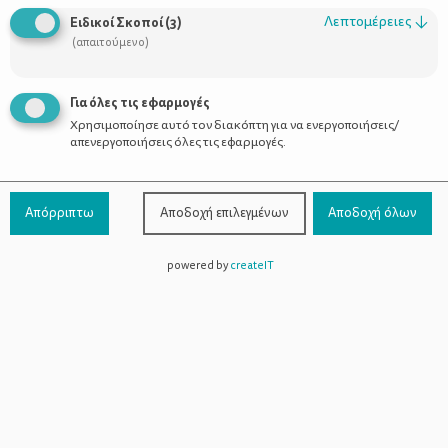
Οι Σύμβουλοι
Λεπτομέρειες
↓
Ειδικοί Σκοποί
(
3
)
Προϊόντα
(απαιτούμενο)
Για όλες τις εφαρμογές
Χρησιμοποίησε αυτό τον διακόπτη για να ενεργοποιήσεις/
Επικοινωνία
απενεργοποιήσεις όλες τις εφαρμογές.
Τηλέφωνο Επικοινωνίας:
800-1199-800
(από σταθερό,
Απόρριπτω
Αποδοχή επιλεγμένων
Αποδοχή όλων
χωρίς χρέωση)
powered by
createIT
Facebook
Instagram
Youtube
Spotify