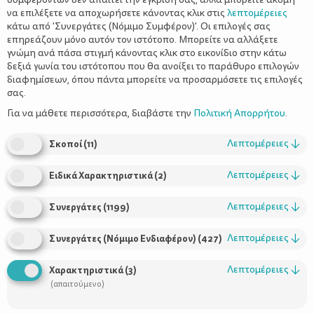
να επιλέξετε να αποχωρήσετε κάνοντας κλικ στις
λεπτομέρειες
κάτω από 'Συνεργάτες (Νόμιμο Συμφέρον)'. Οι επιλογές σας
επηρεάζουν μόνο αυτόν τον ιστότοπο. Μπορείτε να αλλάξετε
γνώμη ανά πάσα στιγμή κάνοντας κλικ στο εικονίδιο στην κάτω
δεξιά γωνία του ιστότοπου που θα ανοίξει το παράθυρο επιλογών
Παίζοντας με τα γράμματα της
διαφημίσεων, όπου πάντα μπορείτε να προσαρμόσετε τις επιλογές
αλφαβήτα
σας.
Για να μάθετε περισσότερα, διαβάστε την
Πολιτική Απορρήτου
.
Λεπτομέρειες
↓
Σκοποί
(
11
)
Λεπτομέρειες
↓
Ειδικά Χαρακτηριστικά
(
2
)
Λεπτομέρειες
↓
Συνεργάτες
(
1199
)
Λεπτομέρειες
↓
Συνεργάτες (Νόμιμο Ενδιαφέρον)
(
427
)
Χρήσιμοι Σύνδεσμοι
Λεπτομέρειες
↓
Χαρακτηριστικά
(
3
)
(απαιτούμενο)
Τι είναι το ΔΕΛΤΑ moms