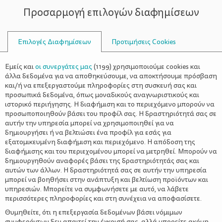
Προσαρμογή επιλογών διαφημίσεων
ΣΥΜΒΟΥΛΟΙ
Επιλογές Διαφημίσεων
Προτιμήσεις Cookies
ΠΡΟΝΉΠΙΑ
Εμείς και
οι συνεργάτες μας
(
1199
) χρησιμοποιούμε cookies και
άλλα δεδομένα για να αποθηκεύσουμε, να αποκτήσουμε πρόσβαση
και/ή να επεξεργαστούμε πληροφορίες στη συσκευή σας και
προσωπικά δεδομένα, όπως μοναδικούς αναγνωριστικούς και
ιστορικό περιήγησης. Η διαφήμιση και το περιεχόμενο μπορούν να
προσωποποιηθούν βάσει του προφίλ σας. Η δραστηριότητά σας σε
αυτήν την υπηρεσία μπορεί να χρησιμοποιηθεί για να
δημιουργήσει ή να βελτιώσει ένα προφίλ για εσάς για
εξατομικευμένη διαφήμιση και περιεχόμενο. Η απόδοση της
διαφήμισης και του περιεχομένου μπορεί να μετρηθεί. Μπορούν να
δημιουργηθούν αναφορές βάσει της δραστηριότητάς σας και
αυτών των άλλων. Η δραστηριότητά σας σε αυτήν την υπηρεσία
μπορεί να βοηθήσει στην ανάπτυξη και βελτίωση προϊόντων και
υπηρεσιών. Μπορείτε να συμφωνήσετε με αυτό, να λάβετε
περισσότερες πληροφορίες και στη συνέχεια να αποφασίσετε.
Θυμηθείτε, ότι η επεξεργασία δεδομένων βάσει νόμιμων
συμφερόντων δεν απαιτεί την έγκρισή σας, αλλά μπορείτε ακόμη