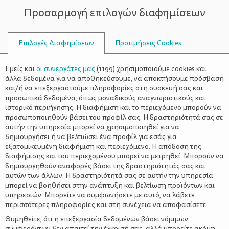
Προσαρμογή επιλογών διαφημίσεων
ΣΥΜΒΟΥΛΟΙ
Επιλογές Διαφημίσεων
Προτιμήσεις Cookies
ΨΑΛΊΔΑ
Εμείς και
οι συνεργάτες μας
(
1199
) χρησιμοποιούμε cookies και
άλλα δεδομένα για να αποθηκεύσουμε, να αποκτήσουμε πρόσβαση
και/ή να επεξεργαστούμε πληροφορίες στη συσκευή σας και
προσωπικά δεδομένα, όπως μοναδικούς αναγνωριστικούς και
ιστορικό περιήγησης. Η διαφήμιση και το περιεχόμενο μπορούν να
προσωποποιηθούν βάσει του προφίλ σας. Η δραστηριότητά σας σε
αυτήν την υπηρεσία μπορεί να χρησιμοποιηθεί για να
δημιουργήσει ή να βελτιώσει ένα προφίλ για εσάς για
εξατομικευμένη διαφήμιση και περιεχόμενο. Η απόδοση της
διαφήμισης και του περιεχομένου μπορεί να μετρηθεί. Μπορούν να
δημιουργηθούν αναφορές βάσει της δραστηριότητάς σας και
αυτών των άλλων. Η δραστηριότητά σας σε αυτήν την υπηρεσία
μπορεί να βοηθήσει στην ανάπτυξη και βελτίωση προϊόντων και
υπηρεσιών. Μπορείτε να συμφωνήσετε με αυτό, να λάβετε
περισσότερες πληροφορίες και στη συνέχεια να αποφασίσετε.
Θυμηθείτε, ότι η επεξεργασία δεδομένων βάσει νόμιμων
συμφερόντων δεν απαιτεί την έγκρισή σας, αλλά μπορείτε ακόμη