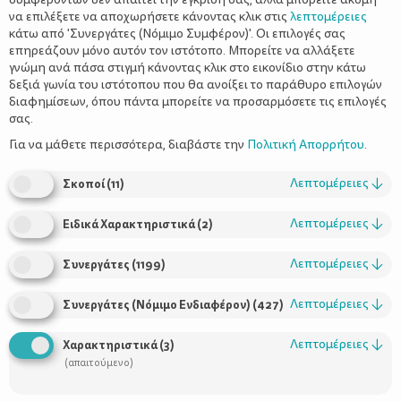
να επιλέξετε να αποχωρήσετε κάνοντας κλικ στις
λεπτομέρειες
κάτω από 'Συνεργάτες (Νόμιμο Συμφέρον)'. Οι επιλογές σας
επηρεάζουν μόνο αυτόν τον ιστότοπο. Μπορείτε να αλλάξετε
γνώμη ανά πάσα στιγμή κάνοντας κλικ στο εικονίδιο στην κάτω
δεξιά γωνία του ιστότοπου που θα ανοίξει το παράθυρο επιλογών
Προστατεύστε τα μαλλιά σας από τον
διαφημίσεων, όπου πάντα μπορείτε να προσαρμόσετε τις επιλογές
ήλιο και τη θάλασσα
σας.
Για να μάθετε περισσότερα, διαβάστε την
Πολιτική Απορρήτου
.
Λεπτομέρειες
↓
Σκοποί
(
11
)
Λεπτομέρειες
↓
Ειδικά Χαρακτηριστικά
(
2
)
Λεπτομέρειες
↓
Συνεργάτες
(
1199
)
Λεπτομέρειες
↓
Συνεργάτες (Νόμιμο Ενδιαφέρον)
(
427
)
Χρήσιμοι Σύνδεσμοι
Λεπτομέρειες
↓
Χαρακτηριστικά
(
3
)
(απαιτούμενο)
Τι είναι το ΔΕΛΤΑ moms