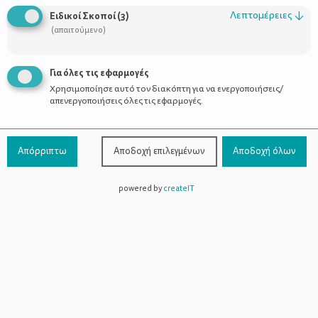
Οι Σύμβουλοι
Λεπτομέρειες
↓
Ειδικοί Σκοποί
(
3
)
Προϊόντα
(απαιτούμενο)
Για όλες τις εφαρμογές
Χρησιμοποίησε αυτό τον διακόπτη για να ενεργοποιήσεις/
Επικοινωνία
απενεργοποιήσεις όλες τις εφαρμογές.
Τηλέφωνο Επικοινωνίας:
800-1199-800
(από σταθερό,
Απόρριπτω
Αποδοχή επιλεγμένων
Αποδοχή όλων
χωρίς χρέωση)
powered by
createIT
Facebook
Instagram
Youtube
Spotify