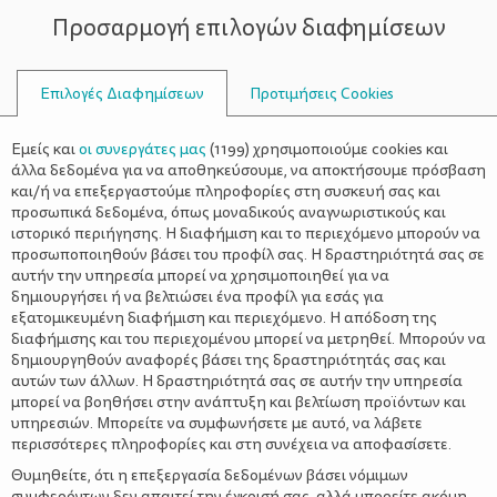
Προσαρμογή επιλογών διαφημίσεων
ΣΥΜΒΟΥΛΟΙ
Επιλογές Διαφημίσεων
Προτιμήσεις Cookies
SHOPPING
Εμείς και
οι συνεργάτες μας
(
1199
) χρησιμοποιούμε cookies και
άλλα δεδομένα για να αποθηκεύσουμε, να αποκτήσουμε πρόσβαση
και/ή να επεξεργαστούμε πληροφορίες στη συσκευή σας και
προσωπικά δεδομένα, όπως μοναδικούς αναγνωριστικούς και
ιστορικό περιήγησης. Η διαφήμιση και το περιεχόμενο μπορούν να
προσωποποιηθούν βάσει του προφίλ σας. Η δραστηριότητά σας σε
αυτήν την υπηρεσία μπορεί να χρησιμοποιηθεί για να
δημιουργήσει ή να βελτιώσει ένα προφίλ για εσάς για
εξατομικευμένη διαφήμιση και περιεχόμενο. Η απόδοση της
διαφήμισης και του περιεχομένου μπορεί να μετρηθεί. Μπορούν να
δημιουργηθούν αναφορές βάσει της δραστηριότητάς σας και
αυτών των άλλων. Η δραστηριότητά σας σε αυτήν την υπηρεσία
μπορεί να βοηθήσει στην ανάπτυξη και βελτίωση προϊόντων και
υπηρεσιών. Μπορείτε να συμφωνήσετε με αυτό, να λάβετε
περισσότερες πληροφορίες και στη συνέχεια να αποφασίσετε.
Θυμηθείτε, ότι η επεξεργασία δεδομένων βάσει νόμιμων
συμφερόντων δεν απαιτεί την έγκρισή σας, αλλά μπορείτε ακόμη