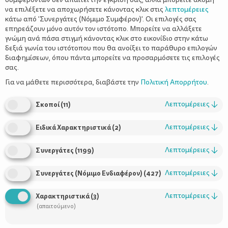
να επιλέξετε να αποχωρήσετε κάνοντας κλικ στις
λεπτομέρειες
κάτω από 'Συνεργάτες (Νόμιμο Συμφέρον)'. Οι επιλογές σας
επηρεάζουν μόνο αυτόν τον ιστότοπο. Μπορείτε να αλλάξετε
γνώμη ανά πάσα στιγμή κάνοντας κλικ στο εικονίδιο στην κάτω
δεξιά γωνία του ιστότοπου που θα ανοίξει το παράθυρο επιλογών
ΘΕΡΙΝΕΣ ΕΚΠΤΩΣΕΙΣ: Ψωνίστε έξυπνα
διαφημίσεων, όπου πάντα μπορείτε να προσαρμόσετε τις επιλογές
σας.
Για να μάθετε περισσότερα, διαβάστε την
Πολιτική Απορρήτου
.
Λεπτομέρειες
↓
Σκοποί
(
11
)
Λεπτομέρειες
↓
Ειδικά Χαρακτηριστικά
(
2
)
Λεπτομέρειες
↓
Συνεργάτες
(
1199
)
Λεπτομέρειες
↓
Συνεργάτες (Νόμιμο Ενδιαφέρον)
(
427
)
Χρήσιμοι Σύνδεσμοι
Λεπτομέρειες
↓
Χαρακτηριστικά
(
3
)
Τι είναι το ΔΕΛΤΑ moms
(απαιτούμενο)
Οι Σύμβουλοι