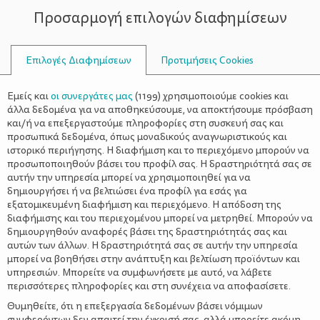
Προσαρμογή επιλογών διαφημίσεων
ΣΥΜΒΟΥΛΟΙ
Επιλογές Διαφημίσεων
Προτιμήσεις Cookies
WELLNESS
ΌΛΑ ΓΙΑ ΤΗ ΜΑΜΆ
>
ΘΕΡΙΝΕΣ ΕΚΠΤΩΣΕΙΣ: Ψωνίστε
Εμείς και
οι συνεργάτες μας
(
1199
) χρησιμοποιούμε cookies και
έξυπνα
άλλα δεδομένα για να αποθηκεύσουμε, να αποκτήσουμε πρόσβαση
και/ή να επεξεργαστούμε πληροφορίες στη συσκευή σας και
προσωπικά δεδομένα, όπως μοναδικούς αναγνωριστικούς και
ιστορικό περιήγησης. Η διαφήμιση και το περιεχόμενο μπορούν να
προσωποποιηθούν βάσει του προφίλ σας. Η δραστηριότητά σας σε
αυτήν την υπηρεσία μπορεί να χρησιμοποιηθεί για να
δημιουργήσει ή να βελτιώσει ένα προφίλ για εσάς για
εξατομικευμένη διαφήμιση και περιεχόμενο. Η απόδοση της
διαφήμισης και του περιεχομένου μπορεί να μετρηθεί. Μπορούν να
δημιουργηθούν αναφορές βάσει της δραστηριότητάς σας και
αυτών των άλλων. Η δραστηριότητά σας σε αυτήν την υπηρεσία
μπορεί να βοηθήσει στην ανάπτυξη και βελτίωση προϊόντων και
υπηρεσιών. Μπορείτε να συμφωνήσετε με αυτό, να λάβετε
περισσότερες πληροφορίες και στη συνέχεια να αποφασίσετε.
Θυμηθείτε, ότι η επεξεργασία δεδομένων βάσει νόμιμων
συμφερόντων δεν απαιτεί την έγκρισή σας, αλλά μπορείτε ακόμη