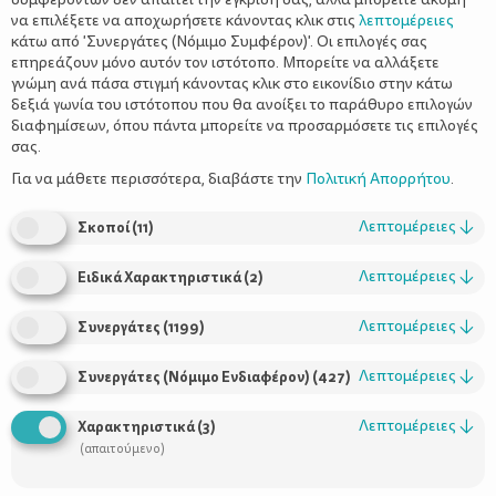
να επιλέξετε να αποχωρήσετε κάνοντας κλικ στις
λεπτομέρειες
κάτω από 'Συνεργάτες (Νόμιμο Συμφέρον)'. Οι επιλογές σας
επηρεάζουν μόνο αυτόν τον ιστότοπο. Μπορείτε να αλλάξετε
γνώμη ανά πάσα στιγμή κάνοντας κλικ στο εικονίδιο στην κάτω
δεξιά γωνία του ιστότοπου που θα ανοίξει το παράθυρο επιλογών
διαφημίσεων, όπου πάντα μπορείτε να προσαρμόσετε τις επιλογές
σας.
Επειδή οι εκπτώσεις μπορεί να σας παρασύρουν σε άσκοπα
έξοδα και άχρηστες αγορές, σας δίνουμε μερικές ιδέες
Για να μάθετε περισσότερα, διαβάστε την
Πολιτική Απορρήτου
.
έξυπνης διαχείρισης της καταναλωτικής μανίας των ημερών
Οι επίσημες θερινές εκπτώσεις είναι εδώ και θα διαρκέσουν
Λεπτομέρειες
↓
Σκοποί
(
11
)
31 Αυγούστου. Τα καταστήματα πουλούν ή
έως τις
ξεπουλούν, όπως συχνά διατείνονται και οι
Λεπτομέρειες
↓
Ειδικά Χαρακτηριστικά
(
2
)
καταναλωτές δραττόμαστε της αληθινής ευκαιρίας ή
πέφτουμε στην παγίδα και τελικά βγαίνουμε οι χαμένοι
Λεπτομέρειες
↓
Συνεργάτες
(
1199
)
της μεγάλης καταναλωτικής γιορτής. Τι μπορούμε όμως
να κάνουμε για να χαρούμε περισσότερο και να
Λεπτομέρειες
↓
Συνεργάτες (Νόμιμο Ενδιαφέρον)
(
427
)
ξοδέψουμε λιγότερα σε αυτές τις πονηρές μέρες;
10+1
tips
Λεπτομέρειες
↓
Χαρακτηριστικά
(
3
)
Υπολογίστε το budget σας. Τι θα διαθέσετε για ένδυση και
(απαιτούμενο)
υπόδηση; Είναι σημαντικό να ορίσετε ένα γενναιόδωρο μεν
ποσό αλλά να μην ξεφύγετε πέρα από αυτό. Μην ξεχνάτε ότι