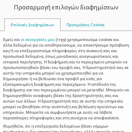
Προσαρμογή επιλογών διαφημίσεων
ΣΥΜΒΟΥΛΟΙ
Επιλογές Διαφημίσεων
Προτιμήσεις Cookies
ΒΙΟΛΟΓΙΚΆ ΠΡΟΪΌΝΤΑ
Εμείς και
οι συνεργάτες μας
(
1199
) χρησιμοποιούμε cookies και
άλλα δεδομένα για να αποθηκεύσουμε, να αποκτήσουμε πρόσβαση
και/ή να επεξεργαστούμε πληροφορίες στη συσκευή σας και
προσωπικά δεδομένα, όπως μοναδικούς αναγνωριστικούς και
ιστορικό περιήγησης. Η διαφήμιση και το περιεχόμενο μπορούν να
προσωποποιηθούν βάσει του προφίλ σας. Η δραστηριότητά σας σε
αυτήν την υπηρεσία μπορεί να χρησιμοποιηθεί για να
δημιουργήσει ή να βελτιώσει ένα προφίλ για εσάς για
εξατομικευμένη διαφήμιση και περιεχόμενο. Η απόδοση της
διαφήμισης και του περιεχομένου μπορεί να μετρηθεί. Μπορούν να
δημιουργηθούν αναφορές βάσει της δραστηριότητάς σας και
αυτών των άλλων. Η δραστηριότητά σας σε αυτήν την υπηρεσία
μπορεί να βοηθήσει στην ανάπτυξη και βελτίωση προϊόντων και
υπηρεσιών. Μπορείτε να συμφωνήσετε με αυτό, να λάβετε
περισσότερες πληροφορίες και στη συνέχεια να αποφασίσετε.
Θυμηθείτε, ότι η επεξεργασία δεδομένων βάσει νόμιμων
συμφερόντων δεν απαιτεί την έγκρισή σας, αλλά μπορείτε ακόμη