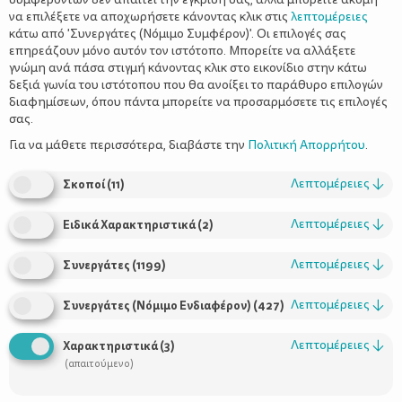
να επιλέξετε να αποχωρήσετε κάνοντας κλικ στις
λεπτομέρειες
κάτω από 'Συνεργάτες (Νόμιμο Συμφέρον)'. Οι επιλογές σας
επηρεάζουν μόνο αυτόν τον ιστότοπο. Μπορείτε να αλλάξετε
γνώμη ανά πάσα στιγμή κάνοντας κλικ στο εικονίδιο στην κάτω
δεξιά γωνία του ιστότοπου που θα ανοίξει το παράθυρο επιλογών
Βιολογικά φρούτα και λαχανικά - Τι
διαφημίσεων, όπου πάντα μπορείτε να προσαρμόσετε τις επιλογές
πρέπει να ξέρεις
σας.
Για να μάθετε περισσότερα, διαβάστε την
Πολιτική Απορρήτου
.
Λεπτομέρειες
↓
Σκοποί
(
11
)
Λεπτομέρειες
↓
Ειδικά Χαρακτηριστικά
(
2
)
Λεπτομέρειες
↓
Συνεργάτες
(
1199
)
Λεπτομέρειες
↓
Συνεργάτες (Νόμιμο Ενδιαφέρον)
(
427
)
Χρήσιμοι Σύνδεσμοι
Λεπτομέρειες
↓
Χαρακτηριστικά
(
3
)
(απαιτούμενο)
Τι είναι το ΔΕΛΤΑ moms