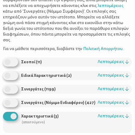
να επιλέξετε να αποχωρήσετε κάνοντας κλικ στις
λεπτομέρειες
κάτω από 'Συνεργάτες (Νόμιμο Συμφέρον)'. Οι επιλογές σας
επηρεάζουν μόνο αυτόν τον ιστότοπο. Μπορείτε να αλλάξετε
γνώμη ανά πάσα στιγμή κάνοντας κλικ στο εικονίδιο στην κάτω
δεξιά γωνία του ιστότοπου που θα ανοίξει το παράθυρο επιλογών
Βιολογικά φρούτα και λαχανικά - Τι
διαφημίσεων, όπου πάντα μπορείτε να προσαρμόσετε τις επιλογές
πρέπει να ξέρεις
σας.
Για να μάθετε περισσότερα, διαβάστε την
Πολιτική Απορρήτου
.
Λεπτομέρειες
↓
Σκοποί
(
11
)
Λεπτομέρειες
↓
Ειδικά Χαρακτηριστικά
(
2
)
Λεπτομέρειες
↓
Συνεργάτες
(
1199
)
Λεπτομέρειες
↓
Συνεργάτες (Νόμιμο Ενδιαφέρον)
(
427
)
Χρήσιμοι Σύνδεσμοι
Λεπτομέρειες
↓
Χαρακτηριστικά
(
3
)
(απαιτούμενο)
Τι είναι το ΔΕΛΤΑ moms