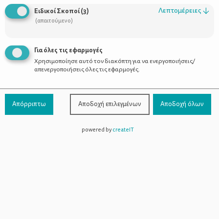
Οι Σύμβουλοι
Λεπτομέρειες
↓
Ειδικοί Σκοποί
(
3
)
Προϊόντα
(απαιτούμενο)
Για όλες τις εφαρμογές
Χρησιμοποίησε αυτό τον διακόπτη για να ενεργοποιήσεις/
Επικοινωνία
απενεργοποιήσεις όλες τις εφαρμογές.
Τηλέφωνο Επικοινωνίας:
800-1199-800
(από σταθερό,
Απόρριπτω
Αποδοχή επιλεγμένων
Αποδοχή όλων
χωρίς χρέωση)
powered by
createIT
Facebook
Instagram
Youtube
Spotify