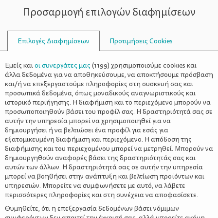
Προσαρμογή επιλογών διαφημίσεων
ΣΥΜΒΟΥΛΟΙ
Επιλογές Διαφημίσεων
Προτιμήσεις Cookies
ΒΙΟΛΟΓΙΚΉ ΚΑΛΛΙΈΡΓΕΙΑ
Εμείς και
οι συνεργάτες μας
(
1199
) χρησιμοποιούμε cookies και
άλλα δεδομένα για να αποθηκεύσουμε, να αποκτήσουμε πρόσβαση
και/ή να επεξεργαστούμε πληροφορίες στη συσκευή σας και
προσωπικά δεδομένα, όπως μοναδικούς αναγνωριστικούς και
ιστορικό περιήγησης. Η διαφήμιση και το περιεχόμενο μπορούν να
προσωποποιηθούν βάσει του προφίλ σας. Η δραστηριότητά σας σε
αυτήν την υπηρεσία μπορεί να χρησιμοποιηθεί για να
δημιουργήσει ή να βελτιώσει ένα προφίλ για εσάς για
εξατομικευμένη διαφήμιση και περιεχόμενο. Η απόδοση της
διαφήμισης και του περιεχομένου μπορεί να μετρηθεί. Μπορούν να
δημιουργηθούν αναφορές βάσει της δραστηριότητάς σας και
αυτών των άλλων. Η δραστηριότητά σας σε αυτήν την υπηρεσία
μπορεί να βοηθήσει στην ανάπτυξη και βελτίωση προϊόντων και
υπηρεσιών. Μπορείτε να συμφωνήσετε με αυτό, να λάβετε
περισσότερες πληροφορίες και στη συνέχεια να αποφασίσετε.
Θυμηθείτε, ότι η επεξεργασία δεδομένων βάσει νόμιμων
συμφερόντων δεν απαιτεί την έγκρισή σας, αλλά μπορείτε ακόμη