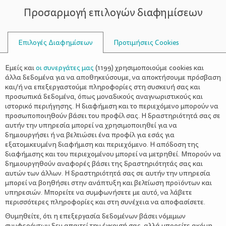
Προσαρμογή επιλογών διαφημίσεων
ΣΥΜΒΟΥΛΟΙ
Επιλογές Διαφημίσεων
Προτιμήσεις Cookies
ΒΙΒΛΙΟΦΆΓΟΙ
Εμείς και
οι συνεργάτες μας
(
1199
) χρησιμοποιούμε cookies και
άλλα δεδομένα για να αποθηκεύσουμε, να αποκτήσουμε πρόσβαση
και/ή να επεξεργαστούμε πληροφορίες στη συσκευή σας και
προσωπικά δεδομένα, όπως μοναδικούς αναγνωριστικούς και
ιστορικό περιήγησης. Η διαφήμιση και το περιεχόμενο μπορούν να
προσωποποιηθούν βάσει του προφίλ σας. Η δραστηριότητά σας σε
αυτήν την υπηρεσία μπορεί να χρησιμοποιηθεί για να
δημιουργήσει ή να βελτιώσει ένα προφίλ για εσάς για
εξατομικευμένη διαφήμιση και περιεχόμενο. Η απόδοση της
διαφήμισης και του περιεχομένου μπορεί να μετρηθεί. Μπορούν να
δημιουργηθούν αναφορές βάσει της δραστηριότητάς σας και
αυτών των άλλων. Η δραστηριότητά σας σε αυτήν την υπηρεσία
μπορεί να βοηθήσει στην ανάπτυξη και βελτίωση προϊόντων και
υπηρεσιών. Μπορείτε να συμφωνήσετε με αυτό, να λάβετε
περισσότερες πληροφορίες και στη συνέχεια να αποφασίσετε.
Θυμηθείτε, ότι η επεξεργασία δεδομένων βάσει νόμιμων
συμφερόντων δεν απαιτεί την έγκρισή σας, αλλά μπορείτε ακόμη