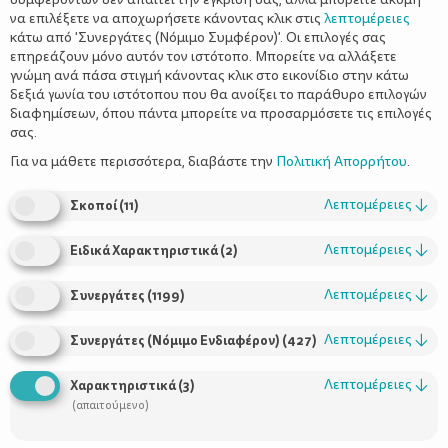
να επιλέξετε να αποχωρήσετε κάνοντας κλικ στις
λεπτομέρειες
κάτω από 'Συνεργάτες (Νόμιμο Συμφέρον)'. Οι επιλογές σας
επηρεάζουν μόνο αυτόν τον ιστότοπο. Μπορείτε να αλλάξετε
γνώμη ανά πάσα στιγμή κάνοντας κλικ στο εικονίδιο στην κάτω
δεξιά γωνία του ιστότοπου που θα ανοίξει το παράθυρο επιλογών
Γιατί διαβάζω κάθε μέρα βιβλία στα
διαφημίσεων, όπου πάντα μπορείτε να προσαρμόσετε τις επιλογές
παιδιά μου
σας.
Για να μάθετε περισσότερα, διαβάστε την
Πολιτική Απορρήτου
.
Λεπτομέρειες
↓
Σκοποί
(
11
)
Λεπτομέρειες
↓
Ειδικά Χαρακτηριστικά
(
2
)
Λεπτομέρειες
↓
Συνεργάτες
(
1199
)
Λεπτομέρειες
↓
Συνεργάτες (Νόμιμο Ενδιαφέρον)
(
427
)
Χρήσιμοι Σύνδεσμοι
Λεπτομέρειες
↓
Χαρακτηριστικά
(
3
)
(απαιτούμενο)
Τι είναι το ΔΕΛΤΑ moms