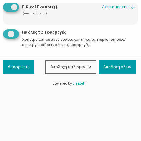
Οι Σύμβουλοι
Λεπτομέρειες
↓
Ειδικοί Σκοποί
(
3
)
Προϊόντα
(απαιτούμενο)
Για όλες τις εφαρμογές
Χρησιμοποίησε αυτό τον διακόπτη για να ενεργοποιήσεις/
Επικοινωνία
απενεργοποιήσεις όλες τις εφαρμογές.
Τηλέφωνο Επικοινωνίας:
800-1199-800
(από σταθερό,
Απόρριπτω
Αποδοχή επιλεγμένων
Αποδοχή όλων
χωρίς χρέωση)
powered by
createIT
Facebook
Instagram
Youtube
Spotify