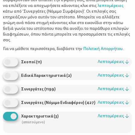
να επιλέξετε να αποχωρήσετε κάνοντας κλικ στις
λεπτομέρειες
κάτω από 'Συνεργάτες (Νόμιμο Συμφέρον)'. Οι επιλογές σας
επηρεάζουν μόνο αυτόν τον ιστότοπο. Μπορείτε να αλλάξετε
γνώμη ανά πάσα στιγμή κάνοντας κλικ στο εικονίδιο στην κάτω
δεξιά γωνία του ιστότοπου που θα ανοίξει το παράθυρο επιλογών
Πικ-νικ στο πάρκο της γειτονιάς
διαφημίσεων, όπου πάντα μπορείτε να προσαρμόσετε τις επιλογές
σας.
Για να μάθετε περισσότερα, διαβάστε την
Πολιτική Απορρήτου
.
Λεπτομέρειες
↓
Σκοποί
(
11
)
Λεπτομέρειες
↓
Ειδικά Χαρακτηριστικά
(
2
)
Λεπτομέρειες
↓
Συνεργάτες
(
1199
)
Λεπτομέρειες
↓
Συνεργάτες (Νόμιμο Ενδιαφέρον)
(
427
)
Χρήσιμοι Σύνδεσμοι
Λεπτομέρειες
↓
Χαρακτηριστικά
(
3
)
Τι είναι το ΔΕΛΤΑ moms
(απαιτούμενο)
Οι Σύμβουλοι