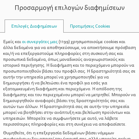
Προσαρμογή επιλογών διαφημίσεων
ΣΥΜΒΟΥΛΟΙ
Επιλογές Διαφημίσεων
Προτιμήσεις Cookies
ΒΌΛΤΑ ΣΤΟ ΠΆΡΚΟ
Εμείς και
οι συνεργάτες μας
(
1199
) χρησιμοποιούμε cookies και
άλλα δεδομένα για να αποθηκεύσουμε, να αποκτήσουμε πρόσβαση
και/ή να επεξεργαστούμε πληροφορίες στη συσκευή σας και
προσωπικά δεδομένα, όπως μοναδικούς αναγνωριστικούς και
ιστορικό περιήγησης. Η διαφήμιση και το περιεχόμενο μπορούν να
προσωποποιηθούν βάσει του προφίλ σας. Η δραστηριότητά σας σε
αυτήν την υπηρεσία μπορεί να χρησιμοποιηθεί για να
δημιουργήσει ή να βελτιώσει ένα προφίλ για εσάς για
εξατομικευμένη διαφήμιση και περιεχόμενο. Η απόδοση της
διαφήμισης και του περιεχομένου μπορεί να μετρηθεί. Μπορούν να
δημιουργηθούν αναφορές βάσει της δραστηριότητάς σας και
αυτών των άλλων. Η δραστηριότητά σας σε αυτήν την υπηρεσία
μπορεί να βοηθήσει στην ανάπτυξη και βελτίωση προϊόντων και
υπηρεσιών. Μπορείτε να συμφωνήσετε με αυτό, να λάβετε
περισσότερες πληροφορίες και στη συνέχεια να αποφασίσετε.
Θυμηθείτε, ότι η επεξεργασία δεδομένων βάσει νόμιμων
συμφερόντων δεν απαιτεί την έγκρισή σας, αλλά μπορείτε ακόμη