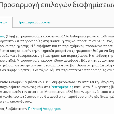
Προσαρμογή επιλογών διαφημίσεω
η μπορούν να χορτάσουν το στομάχι,
σεων
Προτιμήσεις Cookies
μας
(
1199
) χρησιμοποιούμε cookies και άλλα δεδομένα για να αποθηκε
ξεργαστούμε πληροφορίες στη συσκευή σας και προσωπικά δεδομένα,
τορικό περιήγησης. Η διαφήμιση και το περιεχόμενο μπορούν να προσ
ότητά σας σε αυτήν την υπηρεσία μπορεί να χρησιμοποιηθεί για να δη
α εσάς για εξατομικευμένη διαφήμιση και περιεχόμενο. Η απόδοση της
 μετρηθεί. Μπορούν να δημιουργηθούν αναφορές βάσει της δραστηρι
τητά σας σε αυτήν την υπηρεσία μπορεί να βοηθήσει στην ανάπτυξη 
ε να συμφωνήσετε με αυτό, να λάβετε περισσότερες πληροφορίες και 
ργασία δεδομένων βάσει νόμιμων συμφερόντων δεν απαιτεί την έγκρισή
αποχωρήσετε κάνοντας κλικ στις
λεπτομέρειες
κάτω από 'Συνεργάτες (Ν
ν μόνο αυτόν τον ιστότοπο. Μπορείτε να αλλάξετε γνώμη ανά πάσα στι
ξιά γωνία του ιστότοπου που θα ανοίξει το παράθυρο επιλογών διαφημ
ε τις επιλογές σας.
ερα, διαβάστε την
Πολιτική Απορρήτου
.