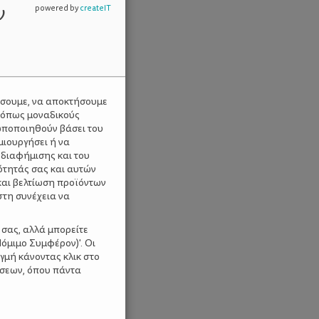
ν
powered by
createIT
ύσουμε, να αποκτήσουμε
 όπως μοναδικούς
ωποποιηθούν βάσει του
μιουργήσει ή να
 διαφήμισης και του
ότητάς σας και αυτών
και βελτίωση προϊόντων
στη συνέχεια να
 σας, αλλά μπορείτε
όμιμο Συμφέρον)'. Οι
γμή κάνοντας κλικ στο
ίσεων, όπου πάντα