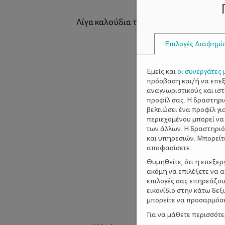
Λίγα καλούδια τακτοποιημένα με αγάπ
Επιλογές Διαφημί
Εμείς και
οι συνεργάτες 
πρόσβαση και/ή να επε
αναγνωριστικούς και ισ
προφίλ σας. Η δραστηρι
βελτιώσει ένα προφίλ γι
περιεχομένου μπορεί να
των άλλων. Η δραστηριό
και υπηρεσιών. Μπορείτ
αποφασίσετε.
Θυμηθείτε, ότι η επεξε
ακόμη να επιλέξετε να 
επιλογές σας επηρεάζου
εικονίδιο στην κάτω δε
μπορείτε να προσαρμόσετ
Για να μάθετε περισσότ