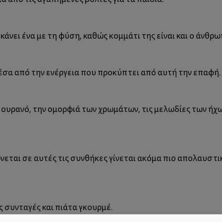
 κάνει ένα με τη φύση, καθώς κομμάτι της είναι και ο άνθρω
σα από την ενέργεια που προκύπτει από αυτή την επαφή.
ό ουρανό, την ομορφιά των χρωμάτων, τις μελωδίες των ήχω
νεται σε αυτές τις συνθήκες γίνεται ακόμα πιο απολαυστικ
συνταγές και πιάτα γκουρμέ.