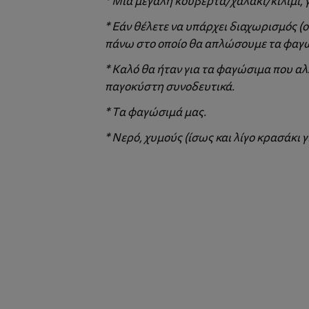
* Μία μεγάλη κουβέρτα/χαλάκι/κιλίμι, 
* Εάν θέλετε να υπάρχει διαχωρισμός (
πάνω στο οποίο θα απλώσουμε τα φαγ
* Καλό θα ήταν για τα φαγώσιμα που α
παγοκύστη συνοδευτικά.
* Τα φαγώσιμά μας.
* Νερό, χυμούς (ίσως και λίγο κρασάκι για