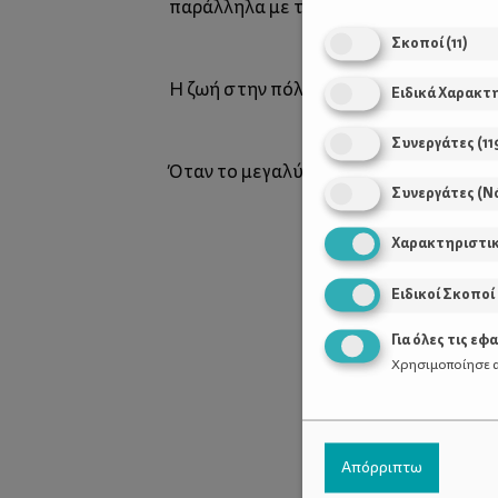
παράλληλα με το χόρτασμα των υπόλ
Σκοποί
(
11
)
Η ζωή στην πόλη κάνει λίγο πιο δύσκολ
Ειδικά Χαρακτ
Συνεργάτες
(
11
Όταν το μεγαλύτερο διάστημα της χρο
Συνεργάτες (Ν
Χαρακτηριστι
Ειδικοί Σκοποί
Για όλες τις εφ
Χρησιμοποίησε α
Απόρριπτω