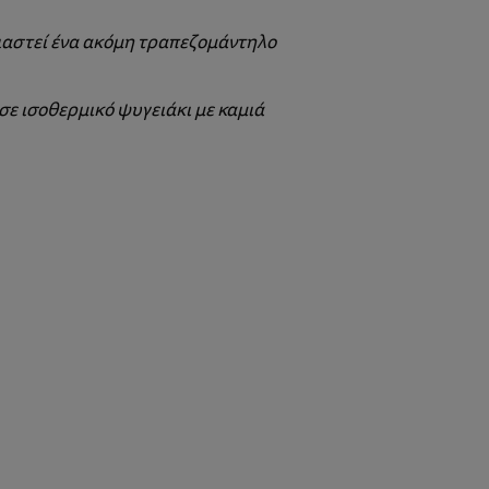
ρειαστεί ένα ακόμη τραπεζομάντηλο
ε ισοθερμικό ψυγειάκι με καμιά