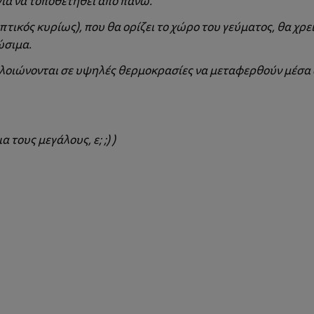
για να τοποθετηθεί από πάνω.
οπτικός κυρίως), που θα ορίζει το χώρο του γεύματος, θα χ
ώσιμα.
λλοιώνονται σε υψηλές θερμοκρασίες να μεταφερθούν μέσα σ
 τους μεγάλους, ε; ;) )