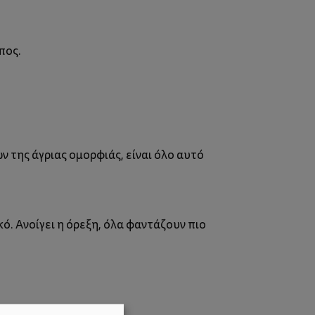
πος.
ν της άγριας ομορφιάς, είναι όλο αυτό
ό. Ανοίγει η όρεξη, όλα φαντάζουν πιο