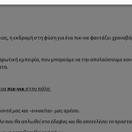
ας, η εκδρομή στη φύση για ένα πικ-νικ φαντάζει χρονοβό
λαρωτική εμπειρία, που μπορούμε να την απολαύσουμε κοντά
ατα.
πικ-νικ
ένα
στην πόλη:
οντά μας και –εννοείται- μας αρέσει.
ο που θα απλωθεί στο έδαφος και θα αποτελέσει το προστατ