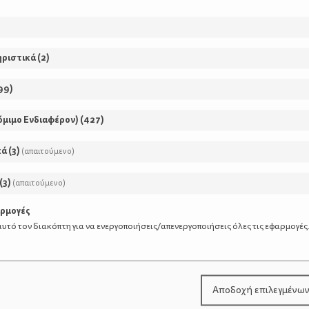
οιπων αισθήσεων.
ες αυτές τις εξορμήσεις.
ηριστικά
(
2
)
99
)
νιάς ακόμη και τα σαββατοκύριακα είναι
όμιμο Ενδιαφέρον)
(
427
)
κά
(
3
)
(απαιτούμενο)
(
3
)
(απαιτούμενο)
αρμογές
υτό τον διακόπτη για να ενεργοποιήσεις/απενεργοποιήσεις όλες τις εφαρμογές
Αποδοχή επιλεγμένω