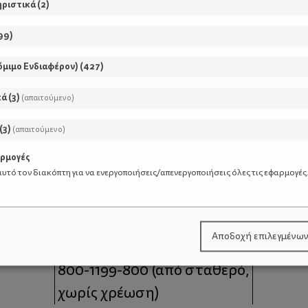
ηριστικά
(
2
)
99
)
όμιμο Ενδιαφέρον)
(
427
)
κά
(
3
)
(απαιτούμενο)
(
3
)
(απαιτούμενο)
αρμογές
υτό τον διακόπτη για να ενεργοποιήσεις/απενεργοποιήσεις όλες τις εφαρμογές
μοι
Επικοινωνία
Αποδοχή επιλεγμένω
 moms
Τηλέφωνο Επικοινωνίας:
800-1199-800
(από σταθερό,
χωρίς χρέωση)