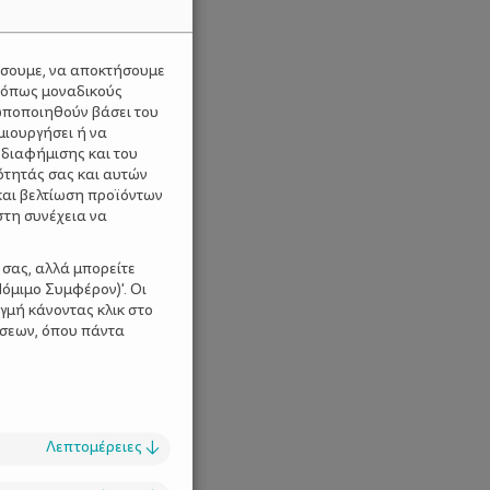
ύσουμε, να αποκτήσουμε
 όπως μοναδικούς
ωποποιηθούν βάσει του
μιουργήσει ή να
 διαφήμισης και του
ότητάς σας και αυτών
και βελτίωση προϊόντων
στη συνέχεια να
 σας, αλλά μπορείτε
όμιμο Συμφέρον)'. Οι
γμή κάνοντας κλικ στο
ίσεων, όπου πάντα
Λεπτομέρειες
↓