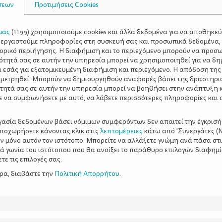
σεων
Προτιμήσεις Cookies
μας
(
1199
) χρησιμοποιούμε cookies και άλλα δεδομένα για να αποθηκε
ξεργαστούμε πληροφορίες στη συσκευή σας και προσωπικά δεδομένα,
τορικό περιήγησης. Η διαφήμιση και το περιεχόμενο μπορούν να προσ
ότητά σας σε αυτήν την υπηρεσία μπορεί να χρησιμοποιηθεί για να δη
α εσάς για εξατομικευμένη διαφήμιση και περιεχόμενο. Η απόδοση της
 μετρηθεί. Μπορούν να δημιουργηθούν αναφορές βάσει της δραστηρι
τητά σας σε αυτήν την υπηρεσία μπορεί να βοηθήσει στην ανάπτυξη 
ε να συμφωνήσετε με αυτό, να λάβετε περισσότερες πληροφορίες και 
ργασία δεδομένων βάσει νόμιμων συμφερόντων δεν απαιτεί την έγκρισή
αποχωρήσετε κάνοντας κλικ στις
λεπτομέρειες
κάτω από 'Συνεργάτες (Ν
ν μόνο αυτόν τον ιστότοπο. Μπορείτε να αλλάξετε γνώμη ανά πάσα στι
ξιά γωνία του ιστότοπου που θα ανοίξει το παράθυρο επιλογών διαφημ
ε τις επιλογές σας.
ερα, διαβάστε την
Πολιτική Απορρήτου
.
 γραμμή ή all