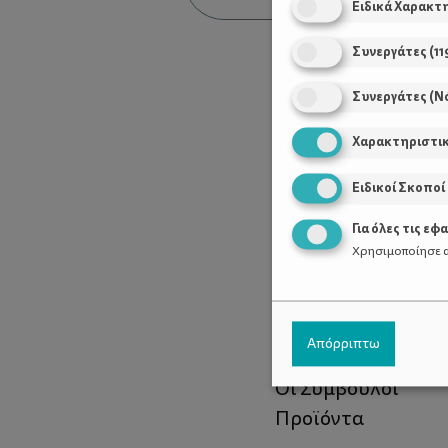
Ειδικά Χαρακτ
Συνεργάτες
(
11
Συνεργάτες (Ν
Χαρακτηριστι
Ειδικοί Σκοποί
Για όλες τις εφ
Χρησιμοποίησε α
Χρήσιμοι Σύνδεσ
Απόρριπτω
Τι είναι το ΔΕΛΤΑ
Οι Σύμβουλοι
Προϊόντα