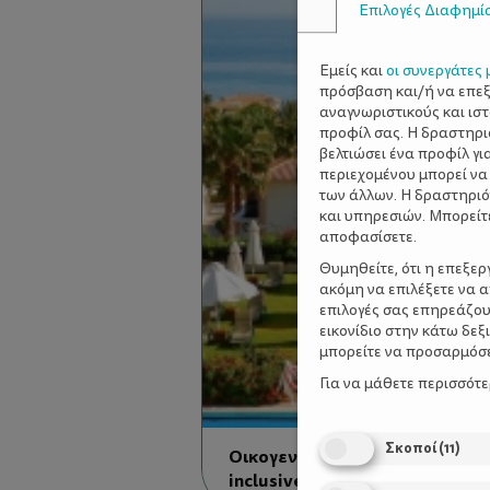
Επιλογές Διαφημί
Εμείς και
οι συνεργάτες 
πρόσβαση και/ή να επε
αναγνωριστικούς και ισ
προφίλ σας. Η δραστηρι
βελτιώσει ένα προφίλ γι
περιεχομένου μπορεί να
των άλλων. Η δραστηριό
και υπηρεσιών. Μπορείτ
αποφασίσετε.
Θυμηθείτε, ότι η επεξε
ακόμη να επιλέξετε να 
επιλογές σας επηρεάζου
εικονίδιο στην κάτω δε
μπορείτε να προσαρμόσετ
Για να μάθετε περισσότ
Σκοποί
(
11
)
Οικογενειακές διακοπές: Άγονη
inclusive;