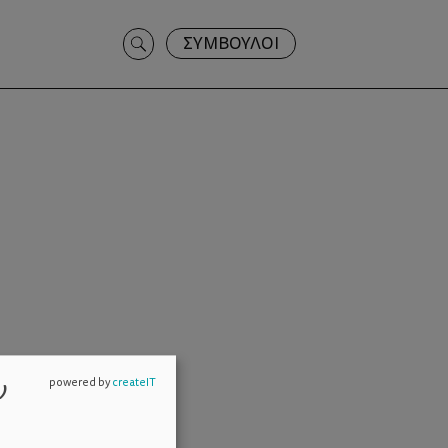
Search
ΣΥΜΒΟΥΛΟΙ
for:
ν
powered by
createIT