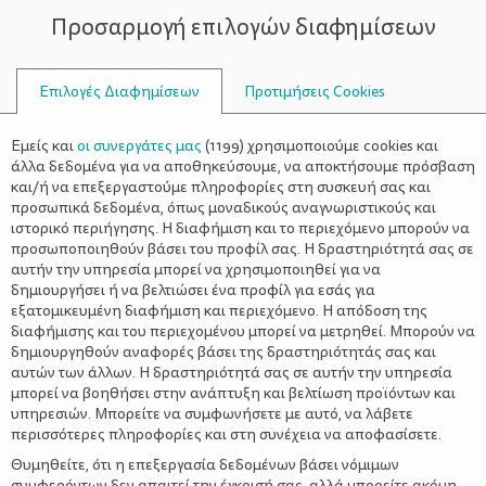
Προσαρμογή επιλογών διαφημίσεων
ΣΥΜΒΟΥΛΟΙ
Επιλογές Διαφημίσεων
Προτιμήσεις Cookies
ΒΡΏΜΗΣ
Εμείς και
οι συνεργάτες μας
(
1199
) χρησιμοποιούμε cookies και
άλλα δεδομένα για να αποθηκεύσουμε, να αποκτήσουμε πρόσβαση
και/ή να επεξεργαστούμε πληροφορίες στη συσκευή σας και
προσωπικά δεδομένα, όπως μοναδικούς αναγνωριστικούς και
ιστορικό περιήγησης. Η διαφήμιση και το περιεχόμενο μπορούν να
προσωποποιηθούν βάσει του προφίλ σας. Η δραστηριότητά σας σε
αυτήν την υπηρεσία μπορεί να χρησιμοποιηθεί για να
δημιουργήσει ή να βελτιώσει ένα προφίλ για εσάς για
εξατομικευμένη διαφήμιση και περιεχόμενο. Η απόδοση της
διαφήμισης και του περιεχομένου μπορεί να μετρηθεί. Μπορούν να
δημιουργηθούν αναφορές βάσει της δραστηριότητάς σας και
αυτών των άλλων. Η δραστηριότητά σας σε αυτήν την υπηρεσία
μπορεί να βοηθήσει στην ανάπτυξη και βελτίωση προϊόντων και
υπηρεσιών. Μπορείτε να συμφωνήσετε με αυτό, να λάβετε
περισσότερες πληροφορίες και στη συνέχεια να αποφασίσετε.
Θυμηθείτε, ότι η επεξεργασία δεδομένων βάσει νόμιμων
συμφερόντων δεν απαιτεί την έγκρισή σας, αλλά μπορείτε ακόμη