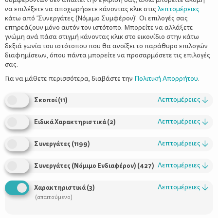
να επιλέξετε να αποχωρήσετε κάνοντας κλικ στις
λεπτομέρειες
κάτω από 'Συνεργάτες (Νόμιμο Συμφέρον)'. Οι επιλογές σας
επηρεάζουν μόνο αυτόν τον ιστότοπο. Μπορείτε να αλλάξετε
γνώμη ανά πάσα στιγμή κάνοντας κλικ στο εικονίδιο στην κάτω
δεξιά γωνία του ιστότοπου που θα ανοίξει το παράθυρο επιλογών
Μπισκότα δημητριακών – Ποτέ η
διαφημίσεων, όπου πάντα μπορείτε να προσαρμόσετε τις επιλογές
υγιεινή διατροφή δεν ήταν τόσο
σας.
απολαυστική
Για να μάθετε περισσότερα, διαβάστε την
Πολιτική Απορρήτου
.
Λεπτομέρειες
↓
Σκοποί
(
11
)
Λεπτομέρειες
↓
Ειδικά Χαρακτηριστικά
(
2
)
Λεπτομέρειες
↓
Συνεργάτες
(
1199
)
Λεπτομέρειες
↓
Συνεργάτες (Νόμιμο Ενδιαφέρον)
(
427
)
Λεπτομέρειες
↓
Χαρακτηριστικά
(
3
)
Χρήσιμοι Σύνδεσμοι
(απαιτούμενο)
Τι είναι το ΔΕΛΤΑ moms