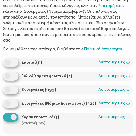
να επιλέξετε να αποχωρήσετε κάνοντας κλικ στις
λεπτομέρειες
κάτω από 'Συνεργάτες (Νόμιμο Συμφέρον)'. Οι επιλογές σας
επηρεάζουν μόνο αυτόν τον ιστότοπο. Μπορείτε να αλλάξετε
γνώμη ανά πάσα στιγμή κάνοντας κλικ στο εικονίδιο στην κάτω
δεξιά γωνία του ιστότοπου που θα ανοίξει το παράθυρο επιλογών
Παιδικοί πονοκέφαλοι - Τι πρέπει να
διαφημίσεων, όπου πάντα μπορείτε να προσαρμόσετε τις επιλογές
γνωρίζουν οι γονείς
σας.
Για να μάθετε περισσότερα, διαβάστε την
Πολιτική Απορρήτου
.
Λεπτομέρειες
↓
Σκοποί
(
11
)
Λεπτομέρειες
↓
Ειδικά Χαρακτηριστικά
(
2
)
Λεπτομέρειες
↓
Συνεργάτες
(
1199
)
Λεπτομέρειες
↓
Συνεργάτες (Νόμιμο Ενδιαφέρον)
(
427
)
Λεπτομέρειες
↓
Χαρακτηριστικά
(
3
)
(απαιτούμενο)