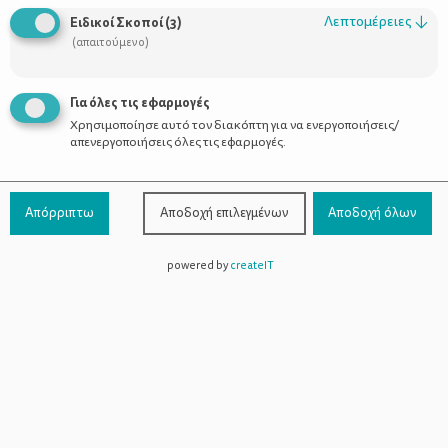
Λεπτομέρειες
↓
Ειδικοί Σκοποί
(
3
)
(απαιτούμενο)
Συχνές ερωτήσεις κατά την
Για όλες τις εφαρμογές
εγκυμοσύνη
Χρησιμοποίησε αυτό τον διακόπτη για να ενεργοποιήσεις/
απενεργοποιήσεις όλες τις εφαρμογές.
Απόρριπτω
Αποδοχή επιλεγμένων
Αποδοχή όλων
powered by
createIT
Χρήσιμοι Σύνδεσμοι
Τι είναι το ΔΕΛΤΑ moms
Οι Σύμβουλοι