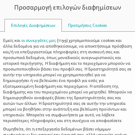
Προσαρμογή επιλογών διαφημίσεων
ΣΥΜΒΟΥΛΟΙ
Επιλογές Διαφημίσεων
Προτιμήσεις Cookies
ΖΆΛΗ
Εμείς και
οι συνεργάτες μας
(
1199
) χρησιμοποιούμε cookies και
άλλα δεδομένα για να αποθηκεύσουμε, να αποκτήσουμε πρόσβαση
και/ή να επεξεργαστούμε πληροφορίες στη συσκευή σας και
προσωπικά δεδομένα, όπως μοναδικούς αναγνωριστικούς και
ιστορικό περιήγησης. Η διαφήμιση και το περιεχόμενο μπορούν να
προσωποποιηθούν βάσει του προφίλ σας. Η δραστηριότητά σας σε
αυτήν την υπηρεσία μπορεί να χρησιμοποιηθεί για να
δημιουργήσει ή να βελτιώσει ένα προφίλ για εσάς για
εξατομικευμένη διαφήμιση και περιεχόμενο. Η απόδοση της
διαφήμισης και του περιεχομένου μπορεί να μετρηθεί. Μπορούν να
δημιουργηθούν αναφορές βάσει της δραστηριότητάς σας και
αυτών των άλλων. Η δραστηριότητά σας σε αυτήν την υπηρεσία
μπορεί να βοηθήσει στην ανάπτυξη και βελτίωση προϊόντων και
υπηρεσιών. Μπορείτε να συμφωνήσετε με αυτό, να λάβετε
περισσότερες πληροφορίες και στη συνέχεια να αποφασίσετε.
Θυμηθείτε, ότι η επεξεργασία δεδομένων βάσει νόμιμων
συμφερόντων δεν απαιτεί την έγκρισή σας, αλλά μπορείτε ακόμη