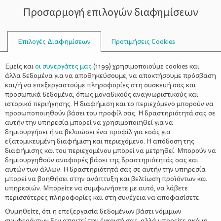
Προσαρμογή επιλογών διαφημίσεων
ΣΥΜΒΟΥΛΟΙ
Επιλογές Διαφημίσεων
Προτιμήσεις Cookies
WELLNESS
ΌΛΑ ΓΙΑ ΤΗ ΜΑΜΆ
>
Τι μαλλιά μου ταιριάζουν – Το
Εμείς και
οι συνεργάτες μας
(
1199
) χρησιμοποιούμε cookies και
κατάλληλο κούρεμα ανά σχήμα
άλλα δεδομένα για να αποθηκεύσουμε, να αποκτήσουμε πρόσβαση
και/ή να επεξεργαστούμε πληροφορίες στη συσκευή σας και
προσώπου
προσωπικά δεδομένα, όπως μοναδικούς αναγνωριστικούς και
ιστορικό περιήγησης. Η διαφήμιση και το περιεχόμενο μπορούν να
προσωποποιηθούν βάσει του προφίλ σας. Η δραστηριότητά σας σε
αυτήν την υπηρεσία μπορεί να χρησιμοποιηθεί για να
δημιουργήσει ή να βελτιώσει ένα προφίλ για εσάς για
εξατομικευμένη διαφήμιση και περιεχόμενο. Η απόδοση της
διαφήμισης και του περιεχομένου μπορεί να μετρηθεί. Μπορούν να
δημιουργηθούν αναφορές βάσει της δραστηριότητάς σας και
αυτών των άλλων. Η δραστηριότητά σας σε αυτήν την υπηρεσία
μπορεί να βοηθήσει στην ανάπτυξη και βελτίωση προϊόντων και
υπηρεσιών. Μπορείτε να συμφωνήσετε με αυτό, να λάβετε
περισσότερες πληροφορίες και στη συνέχεια να αποφασίσετε.
Θυμηθείτε, ότι η επεξεργασία δεδομένων βάσει νόμιμων
συμφερόντων δεν απαιτεί την έγκρισή σας, αλλά μπορείτε ακόμη