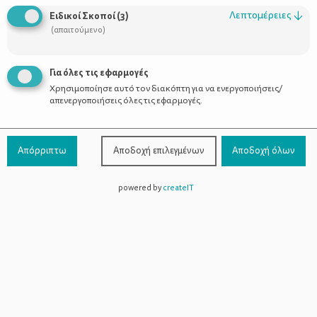
Λεπτομέρειες
↓
Ειδικοί Σκοποί
(
3
)
(απαιτούμενο)
Για όλες τις εφαρμογές
Χρησιμοποίησε αυτό τον διακόπτη για να ενεργοποιήσεις/
απενεργοποιήσεις όλες τις εφαρμογές.
Στρογγυλό πρόσωπο
Απόρριπτω
Αποδοχή επιλεγμένων
Αποδοχή όλων
Γεμάτο σαγόνι, έντονα μάγουλα και
μεγάλο μέτωπο.
Το στρογγυλό πρόσωπο είναι τόσο
powered by
createIT
μακρύ όσο είναι και ευρύ, χωρίς
γωνίες. Στόχος είναι να δώσετε όγκο
στο πάνω μέρος ώστε το πρόσωπο
να φαίνεται πιο μακρύ.
Επίσης, προτιμήστε τα κουρέματα με
μύτες ώστε να δημιουργούνται γωνίες. Μην επιλέξετε πολύ
κοντό κούρεμα και αποφύγετε τα χτενίσματα που φουσκώνουν
πολύ τα μαλλιά στα πλαϊνά.