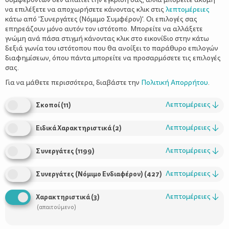
να επιλέξετε να αποχωρήσετε κάνοντας κλικ στις
λεπτομέρειες
κάτω από 'Συνεργάτες (Νόμιμο Συμφέρον)'. Οι επιλογές σας
επηρεάζουν μόνο αυτόν τον ιστότοπο. Μπορείτε να αλλάξετε
γνώμη ανά πάσα στιγμή κάνοντας κλικ στο εικονίδιο στην κάτω
δεξιά γωνία του ιστότοπου που θα ανοίξει το παράθυρο επιλογών
διαφημίσεων, όπου πάντα μπορείτε να προσαρμόσετε τις επιλογές
σας.
Για να μάθετε περισσότερα, διαβάστε την
Πολιτική Απορρήτου
.
Οι ειδικοί επί θεμάτων ομορφιάς υποστηρίζουν ότι για μία
εντυπωσιακή εμφάνιση το πρώτο βήμα είναι το σωστό κούρεμα.
Λεπτομέρειες
↓
Σκοποί
(
11
)
Με το κατάλληλο κούρεμα το πρόσωπό σας μπορεί πραγματικά
να μεταμορφωθεί, να τονίσει τα θετικά σημεία και να κρύψει τις
Λεπτομέρειες
↓
Ειδικά Χαρακτηριστικά
(
2
)
ατέλειες, να σας αδυνατίσει ή να κάνει το λαιμό σας να φαίνεται
πιο μακρύς.
Λεπτομέρειες
↓
Συνεργάτες
(
1199
)
Πώς θα ξέρετε όμως, ποιό είναι το πιο κολακευτικό κούρεμα για
εσάς;
Λεπτομέρειες
↓
Συνεργάτες (Νόμιμο Ενδιαφέρον)
(
427
)
Λεπτομέρειες
↓
Χαρακτηριστικά
(
3
)
(απαιτούμενο)