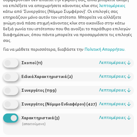
να επιλέξετε να αποχωρήσετε κάνοντας κλικ στις
λεπτομέρειες
κάτω από 'Συνεργάτες (Νόμιμο Συμφέρον)'. Οι επιλογές σας
επηρεάζουν μόνο αυτόν τον ιστότοπο. Μπορείτε να αλλάξετε
γνώμη ανά πάσα στιγμή κάνοντας κλικ στο εικονίδιο στην κάτω
δεξιά γωνία του ιστότοπου που θα ανοίξει το παράθυρο επιλογών
διαφημίσεων, όπου πάντα μπορείτε να προσαρμόσετε τις επιλογές
σας.
Δεν χρειάζεται να είναι κανείς ψυχολόγος για να διαπιστώσει
πως ως μαμάδες, νιώθουμε πολύ περισσότερες ενοχές από τους
Για να μάθετε περισσότερα, διαβάστε την
Πολιτική Απορρήτου
.
μπαμπάδες. Θεωρούμε πως τα παιδιά έχουν μεγαλύτερη
ανάγκη από εμάς, οπότε όλες κάνουμε ένα κοινό λάθος:
Λεπτομέρειες
↓
Σκοποί
(
11
)
περιμένουμε μέχρι τα παιδιά να μεγαλώσουν πολύ για να
ασχοληθούμε με τον εαυτό μας και να σταματήσουμε να
Λεπτομέρειες
↓
Ειδικά Χαρακτηριστικά
(
2
)
θυσιάζουμε τα «θέλω» μας. Ανησυχούμε ότι θα είμαστε
αποτυχημένοι γονείς αν αφιερώσουμε λίγο χρόνο σε
Λεπτομέρειες
↓
Συνεργάτες
(
1199
)
προσωπικές μας απολαύσεις, όμως δεν είναι καθόλου έτσι. Σε
μελέτη που πραγματοποίησε η Αμερικανική Εταιρία
Λεπτομέρειες
↓
Συνεργάτες (Νόμιμο Ενδιαφέρον)
(
427
)
Ψυχολογίας, για τις ανάγκες της οποίας συμμετείχαν
εργαζόμενοι γονείς, εκείνοι που δήλωσαν ότι καταφέρνουν να
Λεπτομέρειες
↓
Χαρακτηριστικά
(
3
)
μεγαλώσουν ισορροπημένα παιδιά αφιέρωναν χρόνο και στον
(απαιτούμενο)
1. Οι νέες μαμάδες χρειάζονται ύπνο
εαυτό τους.
Και εκείνες
που σοφά κλέβουν λίγο χρόνο από το χρόνο της φροντίδας του