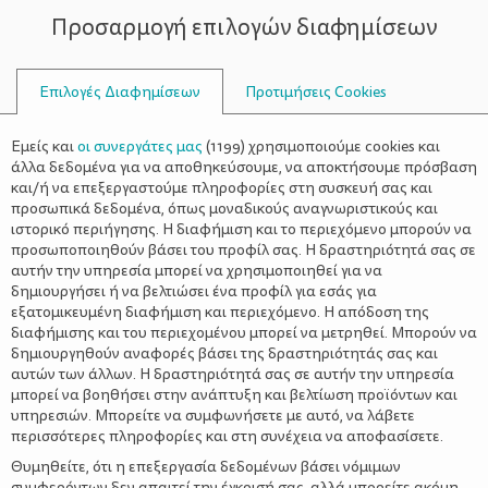
Προσαρμογή επιλογών διαφημίσεων
ΣΥΜΒΟΥΛΟΙ
Επιλογές Διαφημίσεων
Προτιμήσεις Cookies
ΨΥΧΟΛΟΓΊΑ
ΌΛΑ ΓΙΑ ΤΗ ΜΑΜΆ
>
5 σημαντικά πράγματα που
Εμείς και
οι συνεργάτες μας
(
1199
) χρησιμοποιούμε cookies και
χρειάζονται όλες οι νέες μαμάδες
άλλα δεδομένα για να αποθηκεύσουμε, να αποκτήσουμε πρόσβαση
και/ή να επεξεργαστούμε πληροφορίες στη συσκευή σας και
προσωπικά δεδομένα, όπως μοναδικούς αναγνωριστικούς και
ιστορικό περιήγησης. Η διαφήμιση και το περιεχόμενο μπορούν να
προσωποποιηθούν βάσει του προφίλ σας. Η δραστηριότητά σας σε
αυτήν την υπηρεσία μπορεί να χρησιμοποιηθεί για να
δημιουργήσει ή να βελτιώσει ένα προφίλ για εσάς για
εξατομικευμένη διαφήμιση και περιεχόμενο. Η απόδοση της
διαφήμισης και του περιεχομένου μπορεί να μετρηθεί. Μπορούν να
δημιουργηθούν αναφορές βάσει της δραστηριότητάς σας και
αυτών των άλλων. Η δραστηριότητά σας σε αυτήν την υπηρεσία
μπορεί να βοηθήσει στην ανάπτυξη και βελτίωση προϊόντων και
υπηρεσιών. Μπορείτε να συμφωνήσετε με αυτό, να λάβετε
περισσότερες πληροφορίες και στη συνέχεια να αποφασίσετε.
Θυμηθείτε, ότι η επεξεργασία δεδομένων βάσει νόμιμων
συμφερόντων δεν απαιτεί την έγκρισή σας, αλλά μπορείτε ακόμη