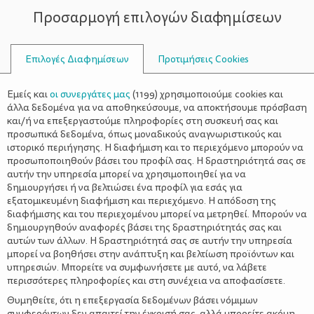
Προσαρμογή επιλογών διαφημίσεων
ΣΥΜΒΟΥΛΟΙ
Επιλογές Διαφημίσεων
Προτιμήσεις Cookies
Η ΖΩΉ ΜΕ ΈΝΑ ΒΡΈΦΟΣ
ΒΡΈΦΟΣ
>
Διαβάζοντας τη «γλώσσα του
Εμείς και
οι συνεργάτες μας
(
1199
) χρησιμοποιούμε cookies και
σώματος» του μωρού!
άλλα δεδομένα για να αποθηκεύσουμε, να αποκτήσουμε πρόσβαση
και/ή να επεξεργαστούμε πληροφορίες στη συσκευή σας και
προσωπικά δεδομένα, όπως μοναδικούς αναγνωριστικούς και
ιστορικό περιήγησης. Η διαφήμιση και το περιεχόμενο μπορούν να
προσωποποιηθούν βάσει του προφίλ σας. Η δραστηριότητά σας σε
αυτήν την υπηρεσία μπορεί να χρησιμοποιηθεί για να
δημιουργήσει ή να βελτιώσει ένα προφίλ για εσάς για
εξατομικευμένη διαφήμιση και περιεχόμενο. Η απόδοση της
διαφήμισης και του περιεχομένου μπορεί να μετρηθεί. Μπορούν να
δημιουργηθούν αναφορές βάσει της δραστηριότητάς σας και
αυτών των άλλων. Η δραστηριότητά σας σε αυτήν την υπηρεσία
μπορεί να βοηθήσει στην ανάπτυξη και βελτίωση προϊόντων και
υπηρεσιών. Μπορείτε να συμφωνήσετε με αυτό, να λάβετε
περισσότερες πληροφορίες και στη συνέχεια να αποφασίσετε.
Θυμηθείτε, ότι η επεξεργασία δεδομένων βάσει νόμιμων
συμφερόντων δεν απαιτεί την έγκρισή σας, αλλά μπορείτε ακόμη