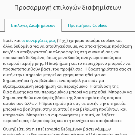
Προσαρμογή επιλογών διαφημίσεων
ΣΥΜΒΟΥΛΟΙ
Επιλογές Διαφημίσεων
Προτιμήσεις Cookies
ΨΥΧΟΛΟΓΊΑ
ΌΛΑ ΓΙΑ ΤΗ ΜΑΜΆ
>
«Δυο» βήματα αρκούν για να
Εμείς και
οι συνεργάτες μας
(
1199
) χρησιμοποιούμε cookies και
πετύχεις όσα ονειρεύεσαι τη νέα
άλλα δεδομένα για να αποθηκεύσουμε, να αποκτήσουμε πρόσβαση
και/ή να επεξεργαστούμε πληροφορίες στη συσκευή σας και
χρονιά!
προσωπικά δεδομένα, όπως μοναδικούς αναγνωριστικούς και
ιστορικό περιήγησης. Η διαφήμιση και το περιεχόμενο μπορούν να
προσωποποιηθούν βάσει του προφίλ σας. Η δραστηριότητά σας σε
αυτήν την υπηρεσία μπορεί να χρησιμοποιηθεί για να
δημιουργήσει ή να βελτιώσει ένα προφίλ για εσάς για
εξατομικευμένη διαφήμιση και περιεχόμενο. Η απόδοση της
διαφήμισης και του περιεχομένου μπορεί να μετρηθεί. Μπορούν να
δημιουργηθούν αναφορές βάσει της δραστηριότητάς σας και
αυτών των άλλων. Η δραστηριότητά σας σε αυτήν την υπηρεσία
μπορεί να βοηθήσει στην ανάπτυξη και βελτίωση προϊόντων και
υπηρεσιών. Μπορείτε να συμφωνήσετε με αυτό, να λάβετε
περισσότερες πληροφορίες και στη συνέχεια να αποφασίσετε.
Θυμηθείτε, ότι η επεξεργασία δεδομένων βάσει νόμιμων
συμφερόντων δεν απαιτεί την έγκρισή σας, αλλά μπορείτε ακόμη