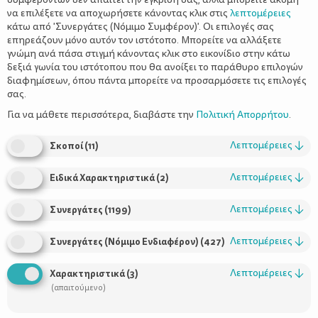
να επιλέξετε να αποχωρήσετε κάνοντας κλικ στις
λεπτομέρειες
κάτω από 'Συνεργάτες (Νόμιμο Συμφέρον)'. Οι επιλογές σας
επηρεάζουν μόνο αυτόν τον ιστότοπο. Μπορείτε να αλλάξετε
γνώμη ανά πάσα στιγμή κάνοντας κλικ στο εικονίδιο στην κάτω
δεξιά γωνία του ιστότοπου που θα ανοίξει το παράθυρο επιλογών
διαφημίσεων, όπου πάντα μπορείτε να προσαρμόσετε τις επιλογές
σας.
Όχι μόνο τα παιδιά αλλά και οι μεγάλοι έχουν λόγο να πονάνε
στα αυτιά τους, ειδικά τους καλοκαιρινούς μήνες
Για να μάθετε περισσότερα, διαβάστε την
Πολιτική Απορρήτου
.
Λεπτομέρειες
↓
Σκοποί
(
11
)
Λεπτομέρειες
↓
Ειδικά Χαρακτηριστικά
(
2
)
Η ζέστη και η υγρασία του καλοκαιριού είναι παράγοντες που
ευνοούν την εμφάνιση της Εξωτερικής Ωτίτιδας, της φλεγμονής
Λεπτομέρειες
↓
Συνεργάτες
(
1199
)
του εξωτερικού ακουστικού πόρου, που σαμποτάρει τις
διακοπές μας. Αποκαλείται και «ωτίτιδα των κολυμβητών »
Λεπτομέρειες
↓
(«swimmer’s ear»), καθώς εμφανίζεται συχνά σε αθλητές της
Συνεργάτες (Νόμιμο Ενδιαφέρον)
(
427
)
κολύμβησης και σε άτομα (παιδιά) που περνούν αρκετή ώρα
στη θάλασσα ή στην πισίνα. Οι ατοπικές δερματίτιδες και
Λεπτομέρειες
↓
Χαρακτηριστικά
(
3
)
νοσήματα όπως ο σακχαρώδης διαβήτης, ακόμη και ο
(απαιτούμενο)
καθαρισμός του αυτιού με μπατονέτα είναι επίσης παράγοντες
εμφάνισής της. Μερικές φορές η εξωτερική ωτίτιδα μπορεί να