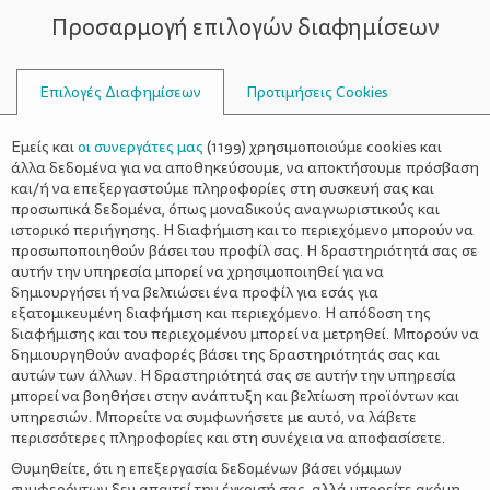
Προσαρμογή επιλογών διαφημίσεων
ΣΥΜΒΟΥΛΟΙ
Επιλογές Διαφημίσεων
Προτιμήσεις Cookies
ΥΓΕΊΑ
ΌΛΑ ΓΙΑ ΤΗ ΜΑΜΆ
>
Εξωτερική ωτίτιδα: Προσέχουμε
Εμείς και
οι συνεργάτες μας
(
1199
) χρησιμοποιούμε cookies και
για να μην έχουμε
άλλα δεδομένα για να αποθηκεύσουμε, να αποκτήσουμε πρόσβαση
και/ή να επεξεργαστούμε πληροφορίες στη συσκευή σας και
προσωπικά δεδομένα, όπως μοναδικούς αναγνωριστικούς και
ιστορικό περιήγησης. Η διαφήμιση και το περιεχόμενο μπορούν να
προσωποποιηθούν βάσει του προφίλ σας. Η δραστηριότητά σας σε
αυτήν την υπηρεσία μπορεί να χρησιμοποιηθεί για να
δημιουργήσει ή να βελτιώσει ένα προφίλ για εσάς για
εξατομικευμένη διαφήμιση και περιεχόμενο. Η απόδοση της
διαφήμισης και του περιεχομένου μπορεί να μετρηθεί. Μπορούν να
δημιουργηθούν αναφορές βάσει της δραστηριότητάς σας και
αυτών των άλλων. Η δραστηριότητά σας σε αυτήν την υπηρεσία
μπορεί να βοηθήσει στην ανάπτυξη και βελτίωση προϊόντων και
υπηρεσιών. Μπορείτε να συμφωνήσετε με αυτό, να λάβετε
περισσότερες πληροφορίες και στη συνέχεια να αποφασίσετε.
Θυμηθείτε, ότι η επεξεργασία δεδομένων βάσει νόμιμων
συμφερόντων δεν απαιτεί την έγκρισή σας, αλλά μπορείτε ακόμη