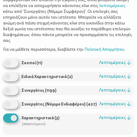
να επιλέξετε να αποχωρήσετε κάνοντας κλικ στις
λεπτομέρειες
κάτω από 'Συνεργάτες (Νόμιμο Συμφέρον)'. Οι επιλογές σας
επηρεάζουν μόνο αυτόν τον ιστότοπο. Μπορείτε να αλλάξετε
γνώμη ανά πάσα στιγμή κάνοντας κλικ στο εικονίδιο στην κάτω
δεξιά γωνία του ιστότοπου που θα ανοίξει το παράθυρο επιλογών
διαφημίσεων, όπου πάντα μπορείτε να προσαρμόσετε τις επιλογές
σας.
Για να μάθετε περισσότερα, διαβάστε την
Πολιτική Απορρήτου
.
Λεπτομέρειες
↓
Σκοποί
(
11
)
Λεπτομέρειες
↓
Ειδικά Χαρακτηριστικά
(
2
)
Λεπτομέρειες
↓
Συνεργάτες
(
1199
)
Τι Είναι η Μαστίτιδα; Συμπτώματα &
Αντιμετώπιση
Λεπτομέρειες
↓
Συνεργάτες (Νόμιμο Ενδιαφέρον)
(
427
)
Λεπτομέρειες
↓
Χαρακτηριστικά
(
3
)
(απαιτούμενο)