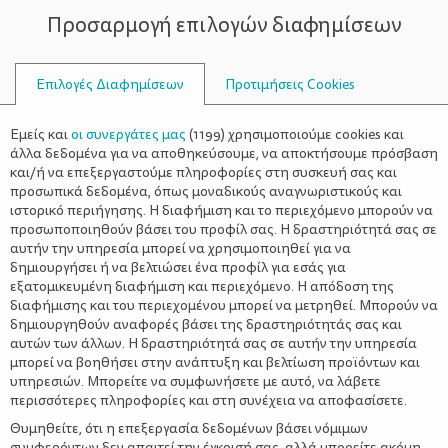
Προσαρμογή επιλογών διαφημίσεων
ΣΥΜΒΟΥΛΟΙ
Επιλογές Διαφημίσεων
Προτιμήσεις Cookies
ΥΓΕΊΑ
Εμείς και
οι συνεργάτες μας
(
1199
) χρησιμοποιούμε cookies και
άλλα δεδομένα για να αποθηκεύσουμε, να αποκτήσουμε πρόσβαση
και/ή να επεξεργαστούμε πληροφορίες στη συσκευή σας και
προσωπικά δεδομένα, όπως μοναδικούς αναγνωριστικούς και
ιστορικό περιήγησης. Η διαφήμιση και το περιεχόμενο μπορούν να
προσωποποιηθούν βάσει του προφίλ σας. Η δραστηριότητά σας σε
αυτήν την υπηρεσία μπορεί να χρησιμοποιηθεί για να
δημιουργήσει ή να βελτιώσει ένα προφίλ για εσάς για
εξατομικευμένη διαφήμιση και περιεχόμενο. Η απόδοση της
διαφήμισης και του περιεχομένου μπορεί να μετρηθεί. Μπορούν να
δημιουργηθούν αναφορές βάσει της δραστηριότητάς σας και
αυτών των άλλων. Η δραστηριότητά σας σε αυτήν την υπηρεσία
μπορεί να βοηθήσει στην ανάπτυξη και βελτίωση προϊόντων και
υπηρεσιών. Μπορείτε να συμφωνήσετε με αυτό, να λάβετε
περισσότερες πληροφορίες και στη συνέχεια να αποφασίσετε.
Θυμηθείτε, ότι η επεξεργασία δεδομένων βάσει νόμιμων
συμφερόντων δεν απαιτεί την έγκρισή σας, αλλά μπορείτε ακόμη