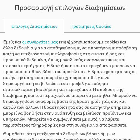
Προσαρμογή επιλογών διαφημίσεων
ΣΥΜΒΟΥΛΟΙ
Επιλογές Διαφημίσεων
Προτιμήσεις Cookies
ΥΓΕΊΑ
ΌΛΑ ΓΙΑ ΤΗ ΜΑΜΆ
>
Καθημερινή χρήση μάσκας
Εμείς και
οι συνεργάτες μας
(
1199
) χρησιμοποιούμε cookies και
προστασίας και 3 μύθοι που
άλλα δεδομένα για να αποθηκεύσουμε, να αποκτήσουμε πρόσβαση
και/ή να επεξεργαστούμε πληροφορίες στη συσκευή σας και
πρέπει να ξέρεις
προσωπικά δεδομένα, όπως μοναδικούς αναγνωριστικούς και
ιστορικό περιήγησης. Η διαφήμιση και το περιεχόμενο μπορούν να
προσωποποιηθούν βάσει του προφίλ σας. Η δραστηριότητά σας σε
αυτήν την υπηρεσία μπορεί να χρησιμοποιηθεί για να
δημιουργήσει ή να βελτιώσει ένα προφίλ για εσάς για
εξατομικευμένη διαφήμιση και περιεχόμενο. Η απόδοση της
διαφήμισης και του περιεχομένου μπορεί να μετρηθεί. Μπορούν να
δημιουργηθούν αναφορές βάσει της δραστηριότητάς σας και
αυτών των άλλων. Η δραστηριότητά σας σε αυτήν την υπηρεσία
μπορεί να βοηθήσει στην ανάπτυξη και βελτίωση προϊόντων και
υπηρεσιών. Μπορείτε να συμφωνήσετε με αυτό, να λάβετε
περισσότερες πληροφορίες και στη συνέχεια να αποφασίσετε.
Θυμηθείτε, ότι η επεξεργασία δεδομένων βάσει νόμιμων
συμφερόντων δεν απαιτεί την έγκρισή σας, αλλά μπορείτε ακόμη