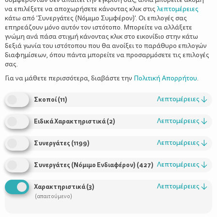
να επιλέξετε να αποχωρήσετε κάνοντας κλικ στις
λεπτομέρειες
κάτω από 'Συνεργάτες (Νόμιμο Συμφέρον)'. Οι επιλογές σας
επηρεάζουν μόνο αυτόν τον ιστότοπο. Μπορείτε να αλλάξετε
γνώμη ανά πάσα στιγμή κάνοντας κλικ στο εικονίδιο στην κάτω
δεξιά γωνία του ιστότοπου που θα ανοίξει το παράθυρο επιλογών
Η καθημερινή χρήση της μάσκας μπορεί κάποιες φορές να είναι
διαφημίσεων, όπου πάντα μπορείτε να προσαρμόσετε τις επιλογές
ενοχλητική, αλλά μόνο προστασία μπορεί να προσφέρει.
σας.
Τους τελευταίους μήνες η μάσκα προστασίας έχει γίνει
Για να μάθετε περισσότερα, διαβάστε την
Πολιτική Απορρήτου
.
αναπόσπαστο κομμάτι της καθημερινότητας με σκοπό
την προστασία από τον κορ
o
νοϊό. Ιδανικά, θα ήταν
Λεπτομέρειες
↓
Σκοποί
(
11
)
προτιμότερο να μην υπάρχει σαν αξεσουάρ στην
τσάντα και στην εμφάνισή μας, όμως η νέα
Λεπτομέρειες
↓
Ειδικά Χαρακτηριστικά
(
2
)
πραγματικότητα και κανονικότητα έχει αλλάξει όσα
γνωρίζαμε μέχρι σήμερα.
Λεπτομέρειες
↓
Συνεργάτες
(
1199
)
Αν φοράς συχνά ή και καθημερινά τη μάσκα προστασίας,
πιθανότατα θα έχεις αισθανθεί ότι ιδρώνεις, ότι «λιώνει» το
Λεπτομέρειες
↓
Συνεργάτες (Νόμιμο Ενδιαφέρον)
(
427
)
μακιγιάζ σου λόγω της ζέστης, ίσως και κάποια αλλεργία ή
φαγούρα από το υλικό της. Ακόμη, μπορεί να σε ενοχλεί και το
Λεπτομέρειες
↓
Χαρακτηριστικά
(
3
)
λαστιχάκι που ακουμπάς στα αυτιά σου. Αυτές είναι οι
(απαιτούμενο)
προφανείς ενοχλήσεις από τη μάσκα προστασίας, που οι
περισσότεροι άνθρωποι αντιμετωπίζουν καθημερινά.