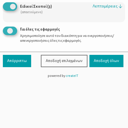
Λεπτομέρειες
↓
Ειδικοί Σκοποί
(
3
)
(απαιτούμενο)
Για όλες τις εφαρμογές
3
Χρησιμοποίησε αυτό τον διακόπτη για να ενεργοποιήσεις/
No
απενεργοποιήσεις όλες τις εφαρμογές.
Υλικά
Απόρριπτω
Αποδοχή επιλεγμένων
Αποδοχή όλων
Για ένα ταψί (12 κομμάτια ):
powered by
createIT
8 φύλλα κρούστας ( περίπου 270 γρ.)
5 αυγά
550 ml γάλα Milk Δέλτα
3 κ.σ. βούτυρο χαμηλών λιπαρών
200 γρ. μέλι
εκχύλισμα βανίλιας