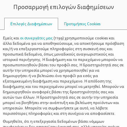
Προσαρμογή επιλογών διαφημίσεων
ΣΥΜΒΟΥΛΟΙ
Επιλογές Διαφημίσεων
Προτιμήσεις Cookies
ΈΞΥΠΝΟ ΤΑΠΕΡΆΚΙ
ΣΥΝΤΑΓΈΣ
>
Το Έξυπνο Ταπεράκι Αυγούστου:
Εμείς και
οι συνεργάτες μας
(
1199
) χρησιμοποιούμε cookies και
Μπουγάτσα χωρίς ζάχαρη
άλλα δεδομένα για να αποθηκεύσουμε, να αποκτήσουμε πρόσβαση
και/ή να επεξεργαστούμε πληροφορίες στη συσκευή σας και
προσωπικά δεδομένα, όπως μοναδικούς αναγνωριστικούς και
ιστορικό περιήγησης. Η διαφήμιση και το περιεχόμενο μπορούν να
προσωποποιηθούν βάσει του προφίλ σας. Η δραστηριότητά σας σε
αυτήν την υπηρεσία μπορεί να χρησιμοποιηθεί για να
δημιουργήσει ή να βελτιώσει ένα προφίλ για εσάς για
εξατομικευμένη διαφήμιση και περιεχόμενο. Η απόδοση της
διαφήμισης και του περιεχομένου μπορεί να μετρηθεί. Μπορούν να
δημιουργηθούν αναφορές βάσει της δραστηριότητάς σας και
αυτών των άλλων. Η δραστηριότητά σας σε αυτήν την υπηρεσία
μπορεί να βοηθήσει στην ανάπτυξη και βελτίωση προϊόντων και
υπηρεσιών. Μπορείτε να συμφωνήσετε με αυτό, να λάβετε
περισσότερες πληροφορίες και στη συνέχεια να αποφασίσετε.
Θυμηθείτε, ότι η επεξεργασία δεδομένων βάσει νόμιμων
συμφερόντων δεν απαιτεί την έγκρισή σας, αλλά μπορείτε ακόμη