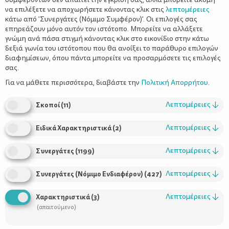
ΔΙΑΤΡΟΦΙΚΕΣ ΠΛΗΡΟΦΟΡΙΕΣ
να επιλέξετε να αποχωρήσετε κάνοντας κλικ στις
λεπτομέρειες
κάτω από 'Συνεργάτες (Νόμιμο Συμφέρον)'. Οι επιλογές σας
επηρεάζουν μόνο αυτόν τον ιστότοπο. Μπορείτε να αλλάξετε
Ενέργεια: 170 kcal
γνώμη ανά πάσα στιγμή κάνοντας κλικ στο εικονίδιο στην κάτω
Υδατάνθρακες: 23.1 γρ.
δεξιά γωνία του ιστότοπου που θα ανοίξει το παράθυρο επιλογών
Πρωτεΐνη: 7.6 γρ.
διαφημίσεων, όπου πάντα μπορείτε να προσαρμόσετε τις επιλογές
Λιπαρά: 6.7 γρ.
σας.
Κορεσμένα Λιπαρά: 2.1 γρ.
Για να μάθετε περισσότερα, διαβάστε την
Πολιτική Απορρήτου
.
Φυτικές Ίνες: 1.9 γρ.
Λεπτομέρειες
↓
Σκοποί
(
11
)
Λεπτομέρειες
↓
Ειδικά Χαρακτηριστικά
(
2
)
Λεπτομέρειες
↓
Συνεργάτες
(
1199
)
Λεπτομέρειες
↓
Συνεργάτες (Νόμιμο Ενδιαφέρον)
(
427
)
Λεπτομέρειες
↓
Χαρακτηριστικά
(
3
)
(απαιτούμενο)