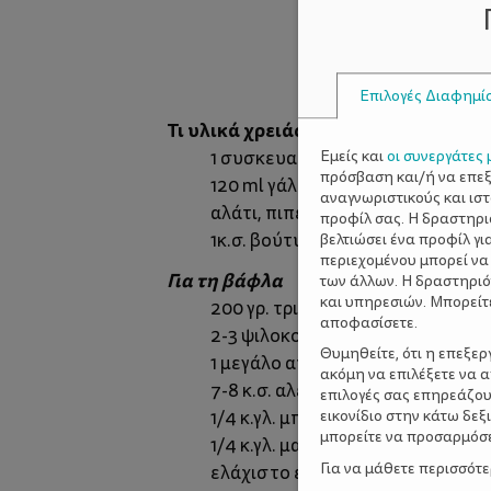
Επιλογές Διαφημί
Τι υλικά χρειάστηκα:
Για τον βελού
Εμείς και
οι συνεργάτες 
1 συσκευασία φυσικός πουρές γ
πρόσβαση και/ή να επε
120 ml γάλα (ή νερό αν προτιμάς)
αναγνωριστικούς και ισ
αλάτι, πιπέρι
προφίλ σας. Η δραστηρι
1κ.σ. βούτυρο
βελτιώσει ένα προφίλ γι
περιεχομένου μπορεί να
Για τη βάφλα
των άλλων. Η δραστηριό
και υπηρεσιών. Μπορείτ
200 γρ. τριμμένα τυριά (εγώ έβα
αποφασίσετε.
2-3 ψιλοκομμένα φρέσκα κρεμμυ
Θυμηθείτε, ότι η επεξε
1 μεγάλο αυγό ελαφρώς χτυπημέ
ακόμη να επιλέξετε να 
7-8 κ.σ. αλεύρι για όλες τις χρήσ
επιλογές σας επηρεάζου
1/4 κ.γλ. μπέικιν πάουντερ
εικονίδιο στην κάτω δε
μπορείτε να προσαρμόσετ
1/4 κ.γλ. μαγειρική σόδα
Για να μάθετε περισσότ
ελάχιστο ελαιόλαδο