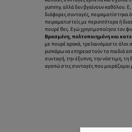
yummy, αλλά δεν βγαίνουν καθόλου. Ε,
διάφορες συνταγές, πειραματίστηκα όπ
πειραματιστείς με περισσότερα ή διαφ
πουρέ θες. Εγώ χρησιμοποίησα τον φ
Βρασμένη, πολτοποιημένη και κατε
με πουρέ αρακά, τρελαινόμαστε όλοι σ
ρισκάρω να επηρεαστούν τα παιδιά απ
συνταγή, την έξυπνη, την νόστιμη, τη 
αγαπώ στις συνταγές που μοιράζομαι μ