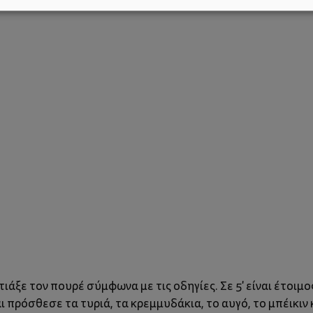
άξε τον πουρέ σύμφωνα με τις οδηγίες. Σε 5' είναι έτοιμο
πρόσθεσε τα τυριά, τα κρεμμυδάκια, το αυγό, το μπέικιν κ