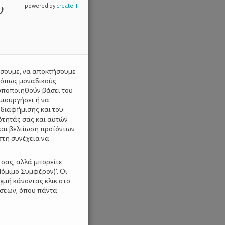
ν
powered by
createIT
ύσουμε, να αποκτήσουμε
 όπως μοναδικούς
ωποποιηθούν βάσει του
μιουργήσει ή να
 διαφήμισης και του
ότητάς σας και αυτών
και βελτίωση προϊόντων
στη συνέχεια να
 σας, αλλά μπορείτε
όμιμο Συμφέρον)'. Οι
γμή κάνοντας κλικ στο
ίσεων, όπου πάντα