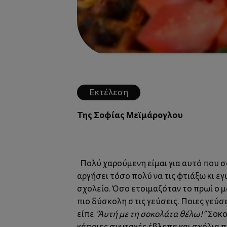
Εκτέλεση
Της Σοφίας Μεϊμάρογλου
Πολύ χαρούμενη είμαι για αυτό που σου
αργήσει τόσο πολύ να τις φτιάξω κι ε
σχολείο. Όσο ετοιμαζόταν το πρωί ο 
πιο δύσκολη στις γεύσεις. Ποιες γεύσε
είπε
"Αυτή με τη σοκολάτα θέλω!”
Σοκολ
κάποιες συνταγές έβλεπα και σχόλια π