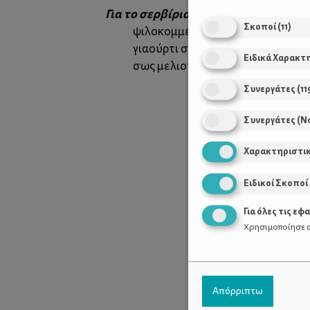
Για το σερβίρισμα
Σκοποί
(
11
)
ψιλοκομμένη τομάτα
γιαούρτι στραγγιστό
Ειδικά Χαρακτ
σως μελιού (μέλι, μουστάρδα, ελ
Συνεργάτες
(
11
Συνεργάτες (Ν
Χαρακτηριστι
Ειδικοί Σκοποί
Για όλες τις εφ
Χρησιμοποίησε α
Απόρριπτω