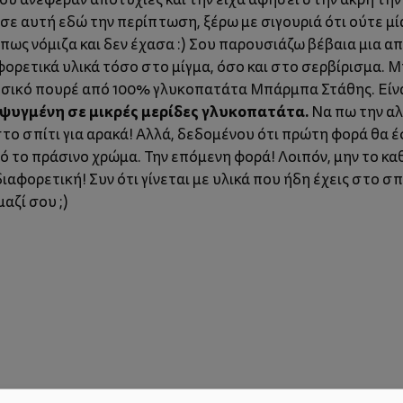
 σε αυτή εδώ την περίπτωση, ξέρω με σιγουριά ότι ούτε 
ως νόμιζα και δεν έχασα :) Σου παρουσιάζω βέβαια μια απ
ορετικά υλικά τόσο στο μίγμα, όσο και στο σερβίρισμα. Μπ
υσικό πουρέ από 100% γλυκοπατάτα Μπάρμπα Στάθης. Είνα
ψυγμένη σε μικρές μερίδες γλυκοπατάτα.
Να πω την αλ
το σπίτι για αρακά! Αλλά, δεδομένου ότι πρώτη φορά θα έ
ό το πράσινο χρώμα. Την επόμενη φορά! Λοιπόν, μην το κ
διαφορετική! Συν ότι γίνεται με υλικά που ήδη έχεις στο σπ
αζί σου ;)