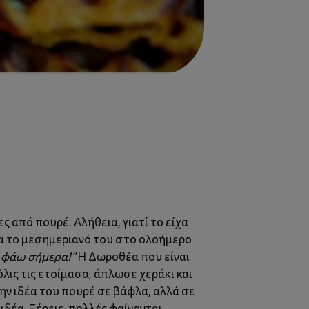
ς από πουρέ. Αλήθεια, γιατί το είχα
για το μεσημεριανό του στο ολοήμερο
 φάω σήμερα!"
Η Δωροθέα που είναι
όλις τις ετοίμασα, άπλωσε χεράκι και
ην ιδέα του πουρέ σε βάφλα, αλλά σε
ιδέα. Ξέρεις, πολλές φαίνονται