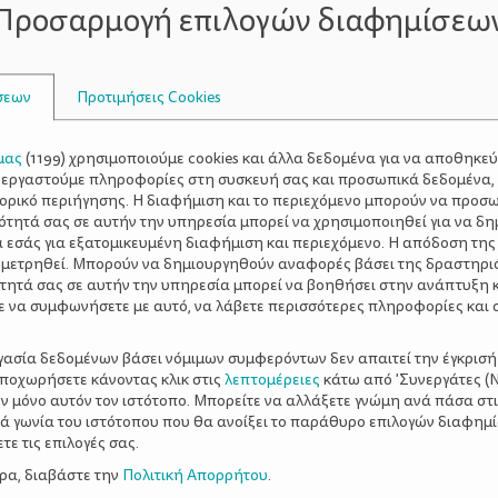
Προσαρμογή επιλογών διαφημίσεω
σεων
Προτιμήσεις Cookies
δινο πουρέ
μας
(
1199
) χρησιμοποιούμε cookies και άλλα δεδομένα για να αποθηκε
λυκοπατάτα Μπάρμπα Στάθης, 600γρ.
ξεργαστούμε πληροφορίες στη συσκευή σας και προσωπικά δεδομένα,
τορικό περιήγησης. Η διαφήμιση και το περιεχόμενο μπορούν να προσ
ότητά σας σε αυτήν την υπηρεσία μπορεί να χρησιμοποιηθεί για να δη
α εσάς για εξατομικευμένη διαφήμιση και περιεχόμενο. Η απόδοση της
 μετρηθεί. Μπορούν να δημιουργηθούν αναφορές βάσει της δραστηρι
τητά σας σε αυτήν την υπηρεσία μπορεί να βοηθήσει στην ανάπτυξη 
ε να συμφωνήσετε με αυτό, να λάβετε περισσότερες πληροφορίες και 
λα μίγμα τεσσάρων)
δάκια
ργασία δεδομένων βάσει νόμιμων συμφερόντων δεν απαιτεί την έγκρισή
νο
αποχωρήσετε κάνοντας κλικ στις
λεπτομέρειες
κάτω από 'Συνεργάτες (Ν
εις (εδώ έβαλα ολικής)
ν μόνο αυτόν τον ιστότοπο. Μπορείτε να αλλάξετε γνώμη ανά πάσα στι
ξιά γωνία του ιστότοπου που θα ανοίξει το παράθυρο επιλογών διαφημ
ε τις επιλογές σας.
ερα, διαβάστε την
Πολιτική Απορρήτου
.