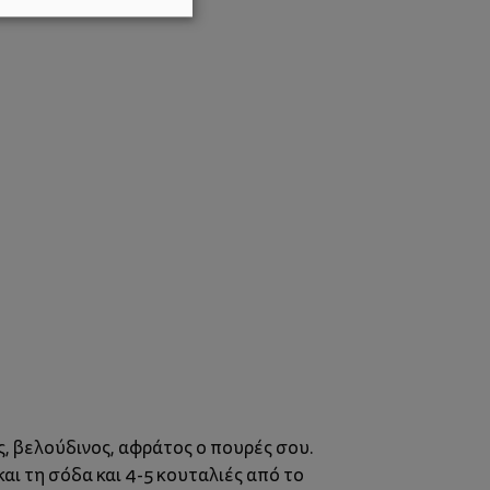
ς, βελούδινος, αφράτος ο πουρές σου.
αι τη σόδα και 4-5 κουταλιές από το