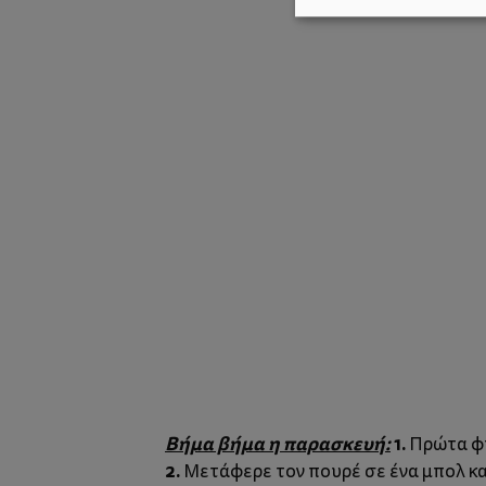
Βήμα βήμα η παρασκευή:
1.
Πρώτα φτι
2.
Μετάφερε τον πουρέ σε ένα μπολ και 