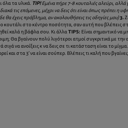
TIP!
 όλα τα υλικά.
Εμένα πήρε 7-8 κουταλιές αλεύρι, αλλά 
διακά τις επόμενες, μέχρι να δεις ότι είναι όπως πρέπει η υφή
3.
δε θα έχεις πρόβλημα, αν ακολουθήσεις τις οδηγίες μου)
Ζ
το κουτάλι στο κέντρο ποσότητα, σαν αυτή που βλέπεις 
TIPS:
ηθεί καλά η βάφλα σου. Κι άλλα
Είναι σημαντικό να μη
τοιμη; Θα βγαίνουν πολύ λιγότεροι ατμοί συγκριτικά με τη
γά σιγά να ανοίξεις κ να δεις σε τι κατάσταση είναι το μίγ
ί και στα 3' να είναι σούπερ. Βλέπεις τι καλή που βγαίνει; 