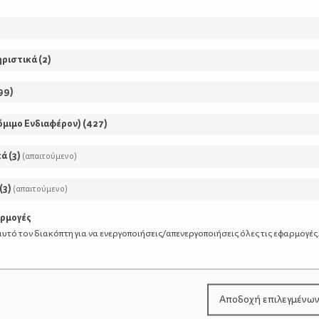
ηριστικά
(
2
)
αιόλαδο)
99
)
όμιμο Ενδιαφέρον)
(
427
)
κά
(
3
)
(απαιτούμενο)
(
3
)
(απαιτούμενο)
αρμογές
υτό τον διακόπτη για να ενεργοποιήσεις/απενεργοποιήσεις όλες τις εφαρμογές
Αποδοχή επιλεγμένω