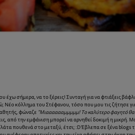
 έχω σήμερα, να το ξέρεις! Συνταγή για να φτιάξεις βάφλε
γώ; Νέο κόλλημα του Στέφανου, τόσο που μου τις ζήτησε 
μαθητής, φώναζε
"Μιααααααμμμμμ! Το καλύτερο φαγητό θα
ις, από την εμφάνιση μπορεί να αρνηθεί δοκιμή η μικρή. Μ
άτα πουθενά στο μεταξύ, έτσι; :D Έβλεπα σε ξένα blogs τ
ου ανέφεραν αποτυχίες και την είχα αφήσει στην άκρη την 