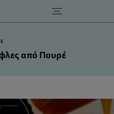
ΈΣ
φλες από Πουρέ