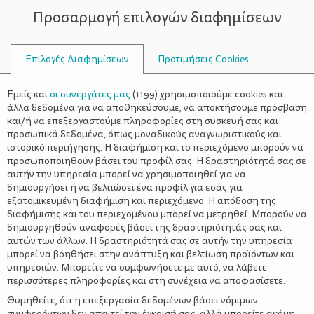
Προσαρμογή επιλογών διαφημίσεων
ΣΥΜΒΟΥΛΟΙ
Επιλογές Διαφημίσεων
Προτιμήσεις Cookies
ΣΥΝΤΑΓΈΣ
ΣΥΝΤΑΓΈΣ
>
Γλυκά ψυγείου – Οι πιο δροσερές
Εμείς και
οι συνεργάτες μας
(
1199
) χρησιμοποιούμε cookies και
και εύκολες συνταγές
άλλα δεδομένα για να αποθηκεύσουμε, να αποκτήσουμε πρόσβαση
και/ή να επεξεργαστούμε πληροφορίες στη συσκευή σας και
προσωπικά δεδομένα, όπως μοναδικούς αναγνωριστικούς και
ιστορικό περιήγησης. Η διαφήμιση και το περιεχόμενο μπορούν να
προσωποποιηθούν βάσει του προφίλ σας. Η δραστηριότητά σας σε
αυτήν την υπηρεσία μπορεί να χρησιμοποιηθεί για να
δημιουργήσει ή να βελτιώσει ένα προφίλ για εσάς για
εξατομικευμένη διαφήμιση και περιεχόμενο. Η απόδοση της
διαφήμισης και του περιεχομένου μπορεί να μετρηθεί. Μπορούν να
δημιουργηθούν αναφορές βάσει της δραστηριότητάς σας και
αυτών των άλλων. Η δραστηριότητά σας σε αυτήν την υπηρεσία
μπορεί να βοηθήσει στην ανάπτυξη και βελτίωση προϊόντων και
υπηρεσιών. Μπορείτε να συμφωνήσετε με αυτό, να λάβετε
περισσότερες πληροφορίες και στη συνέχεια να αποφασίσετε.
Θυμηθείτε, ότι η επεξεργασία δεδομένων βάσει νόμιμων
συμφερόντων δεν απαιτεί την έγκρισή σας, αλλά μπορείτε ακόμη