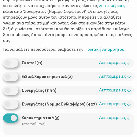
να επιλέξετε να αποχωρήσετε κάνοντας κλικ στις
λεπτομέρειες
κάτω από 'Συνεργάτες (Νόμιμο Συμφέρον)'. Οι επιλογές σας
επηρεάζουν μόνο αυτόν τον ιστότοπο. Μπορείτε να αλλάξετε
γνώμη ανά πάσα στιγμή κάνοντας κλικ στο εικονίδιο στην κάτω
δεξιά γωνία του ιστότοπου που θα ανοίξει το παράθυρο επιλογών
διαφημίσεων, όπου πάντα μπορείτε να προσαρμόσετε τις επιλογές
σας.
Εκτέλεση
Για να μάθετε περισσότερα, διαβάστε την
Πολιτική Απορρήτου
.
Εύκολες
συνταγές
για
γλυκά ψυγείου
Κορμός Σοκολάτα
:
Υλικά
Λεπτομέρειες
↓
Σκοποί
(
11
)
250 γρ. μαύρη σοκολάτα
100 γρ. βούτυρο
Λεπτομέρειες
↓
Ειδικά Χαρακτηριστικά
(
2
)
300 γρ. φουντούκια χοντροκομμένα
200 γρ. σταφίδες ξανθές
Λεπτομέρειες
↓
Συνεργάτες
(
1199
)
50 γρ. άχνη ζάχαρη
400 γρ. μπισκότα με μαρμελάδα πορτοκάλι
Λεπτομέρειες
↓
Συνεργάτες (Νόμιμο Ενδιαφέρον)
(
427
)
Εκτέλεση
Λεπτομέρειες
↓
Χαρακτηριστικά
(
3
)
(απαιτούμενο)