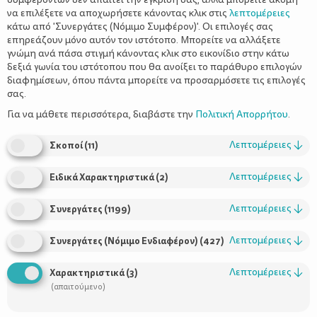
να επιλέξετε να αποχωρήσετε κάνοντας κλικ στις
λεπτομέρειες
κάτω από 'Συνεργάτες (Νόμιμο Συμφέρον)'. Οι επιλογές σας
επηρεάζουν μόνο αυτόν τον ιστότοπο. Μπορείτε να αλλάξετε
γνώμη ανά πάσα στιγμή κάνοντας κλικ στο εικονίδιο στην κάτω
δεξιά γωνία του ιστότοπου που θα ανοίξει το παράθυρο επιλογών
διαφημίσεων, όπου πάντα μπορείτε να προσαρμόσετε τις επιλογές
σας.
Εν μέσω κρίσης, πολλοί είναι εκείνοι που διστάζουν να γίνουν
γονείς (ή να πάρουν την απόφαση για το δεύτερο παιδί) κυρίως
Για να μάθετε περισσότερα, διαβάστε την
Πολιτική Απορρήτου
.
γιατί φοβούνται τα έξοδα. Μήπως όμως, είμαστε υπερβολικοί;
Μήπως έχουμε ανεβάσει πολύ τον πήχη και τον οικογενειακό
Λεπτομέρειες
↓
Σκοποί
(
11
)
προϋπολογισμό με περιττές πολυτέλειες ενώ χάνουμε την ουσία;
Λεπτομέρειες
↓
Ειδικά Χαρακτηριστικά
(
2
)
Η Hattie Garlick, μητέρα και blogger από τη Βρετανία δείχνει
Λεπτομέρειες
↓
Συνεργάτες
(
1199
)
έναν άλλο δρόμο. Αυτόν του «minimalist parenting» που ούτε
λίγο ούτε πολύ ισοδυναμεί με μποϊκοτάζ στον παιδικό
Λεπτομέρειες
↓
Συνεργάτες (Νόμιμο Ενδιαφέρον)
(
427
)
υπερκαταναλωτισμό. Η Hattie ήταν μία μάλλον κακομαθημένη
μαμά ενός δίχρονου αγοριού. Είχε τη δουλειά της, βοήθεια στο
Λεπτομέρειες
↓
Χαρακτηριστικά
(
3
)
σπίτι για το παιδί, καρότσι αξίας 900 ευρώ με θήκη και για τον
(απαιτούμενο)
cappuccino και άλλα πολλά. Στις αρχές του 2013 όμως, πήρε μία
δραστική απόφαση: να εκμηδενίσει τα έξοδα που σχετίζονται