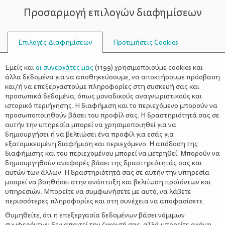
Προσαρμογή επιλογών διαφημίσεων
ΣΥΜΒΟΥΛΟΙ
Επιλογές Διαφημίσεων
Προτιμήσεις Cookies
ΟΙΚΟΓΕΝΕΙΑΚΈΣ ΔΡΑΣΤΗΡΙΌΤΗΤΕΣ
ΟΙΚΟΓΈΝΕΙΑ
>
Γονείς ενάντια στον παιδικό
Εμείς και
οι συνεργάτες μας
(
1199
) χρησιμοποιούμε cookies και
υπερκαταναλωτισμό
άλλα δεδομένα για να αποθηκεύσουμε, να αποκτήσουμε πρόσβαση
και/ή να επεξεργαστούμε πληροφορίες στη συσκευή σας και
προσωπικά δεδομένα, όπως μοναδικούς αναγνωριστικούς και
ιστορικό περιήγησης. Η διαφήμιση και το περιεχόμενο μπορούν να
προσωποποιηθούν βάσει του προφίλ σας. Η δραστηριότητά σας σε
αυτήν την υπηρεσία μπορεί να χρησιμοποιηθεί για να
δημιουργήσει ή να βελτιώσει ένα προφίλ για εσάς για
εξατομικευμένη διαφήμιση και περιεχόμενο. Η απόδοση της
διαφήμισης και του περιεχομένου μπορεί να μετρηθεί. Μπορούν να
δημιουργηθούν αναφορές βάσει της δραστηριότητάς σας και
αυτών των άλλων. Η δραστηριότητά σας σε αυτήν την υπηρεσία
μπορεί να βοηθήσει στην ανάπτυξη και βελτίωση προϊόντων και
υπηρεσιών. Μπορείτε να συμφωνήσετε με αυτό, να λάβετε
περισσότερες πληροφορίες και στη συνέχεια να αποφασίσετε.
Θυμηθείτε, ότι η επεξεργασία δεδομένων βάσει νόμιμων
συμφερόντων δεν απαιτεί την έγκρισή σας, αλλά μπορείτε ακόμη