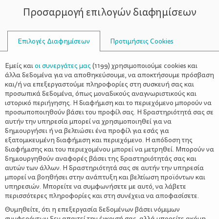
Προσαρμογή επιλογών διαφημίσεων
ΣΥΜΒΟΥΛΟΙ
Επιλογές Διαφημίσεων
Προτιμήσεις Cookies
Η ΖΩΉ ΜΕ ΈΝΑ ΠΑΙΔΊ
ΠΑΙΔΊ
>
Καλλιέργεια της Συναισθηματικής
Εμείς και
οι συνεργάτες μας
(
1199
) χρησιμοποιούμε cookies και
Νοημοσύνης στα Παιδιά
άλλα δεδομένα για να αποθηκεύσουμε, να αποκτήσουμε πρόσβαση
και/ή να επεξεργαστούμε πληροφορίες στη συσκευή σας και
προσωπικά δεδομένα, όπως μοναδικούς αναγνωριστικούς και
ιστορικό περιήγησης. Η διαφήμιση και το περιεχόμενο μπορούν να
προσωποποιηθούν βάσει του προφίλ σας. Η δραστηριότητά σας σε
αυτήν την υπηρεσία μπορεί να χρησιμοποιηθεί για να
δημιουργήσει ή να βελτιώσει ένα προφίλ για εσάς για
εξατομικευμένη διαφήμιση και περιεχόμενο. Η απόδοση της
διαφήμισης και του περιεχομένου μπορεί να μετρηθεί. Μπορούν να
δημιουργηθούν αναφορές βάσει της δραστηριότητάς σας και
αυτών των άλλων. Η δραστηριότητά σας σε αυτήν την υπηρεσία
μπορεί να βοηθήσει στην ανάπτυξη και βελτίωση προϊόντων και
υπηρεσιών. Μπορείτε να συμφωνήσετε με αυτό, να λάβετε
περισσότερες πληροφορίες και στη συνέχεια να αποφασίσετε.
Θυμηθείτε, ότι η επεξεργασία δεδομένων βάσει νόμιμων
συμφερόντων δεν απαιτεί την έγκρισή σας, αλλά μπορείτε ακόμη