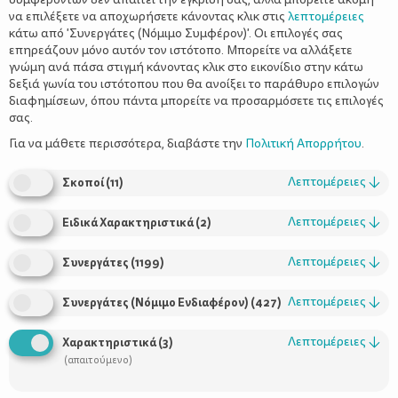
να επιλέξετε να αποχωρήσετε κάνοντας κλικ στις
λεπτομέρειες
κάτω από 'Συνεργάτες (Νόμιμο Συμφέρον)'. Οι επιλογές σας
επηρεάζουν μόνο αυτόν τον ιστότοπο. Μπορείτε να αλλάξετε
γνώμη ανά πάσα στιγμή κάνοντας κλικ στο εικονίδιο στην κάτω
Τι είναι η συναισθηματική νοημοσύνη;
δεξιά γωνία του ιστότοπου που θα ανοίξει το παράθυρο επιλογών
διαφημίσεων, όπου πάντα μπορείτε να προσαρμόσετε τις επιλογές
σας.
συναισθηματική νοημοσύνη
Μιλώντας για
αναφερόμαστε
Για να μάθετε περισσότερα, διαβάστε την
Πολιτική Απορρήτου
.
διακρίνει
να
στην ικανότητα του ατόμου να
,
αποκρυπτογραφεί
να
εκθέτει
να
ρυθμίζει
να
,
,
και
Λεπτομέρειες
↓
Σκοποί
(
11
)
χρησιμοποιεί
συνδέεται
τα συναισθήματα για
να
και να
επικοινωνεί
με τους άλλους
με διαφορετικούς τρόπους. Τα
Λεπτομέρειες
↓
Ειδικά Χαρακτηριστικά
(
2
)
την
προσοχή
τη μνήμη, τη
συναισθήματα επηρεάζουν
,
μάθησή, την ικανότητά μας να χτίζουμε σχέσεις με
Λεπτομέρειες
↓
Συνεργάτες
(
1199
)
άλλους, τη σωματική και την ψυχική μας υγεία
. Η
ανάπτυξη της συναισθηματικής νοημοσύνης μας δίνει τη
Λεπτομέρειες
↓
Συνεργάτες (Νόμιμο Ενδιαφέρον)
(
427
)
δυνατότητα να διαχειριζόμαστε αποτελεσματικά τα
συναισθήματά μας, να τα εκφράζουμε με ώριμους και
Λεπτομέρειες
↓
Χαρακτηριστικά
(
3
)
εποικοδομητικούς τρόπους και να αποφεύγουμε να χάνουμε τον
(απαιτούμενο)
έλεγχο, για παράδειγμα, σε μια έκρηξη θυμού .
Η έννοια της συναισθηματικής νοημοσύνης διαδόθηκε για