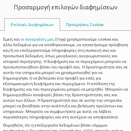
Προσαρμογή επιλογών διαφημίσεων
ΣΥΜΒΟΥΛΟΙ
Επιλογές Διαφημίσεων
Προτιμήσεις Cookies
ΟΙΚΟΓΈΝΕΙΑ
ΚΟΚΚΙΝΟ ΚΡΕΑΣ: Απαραίτητο
Εμείς και
οι συνεργάτες μας
(
1199
) χρησιμοποιούμε cookies και
αλλά με μέτρο
άλλα δεδομένα για να αποθηκεύσουμε, να αποκτήσουμε πρόσβαση
και/ή να επεξεργαστούμε πληροφορίες στη συσκευή σας και
προσωπικά δεδομένα, όπως μοναδικούς αναγνωριστικούς και
ιστορικό περιήγησης. Η διαφήμιση και το περιεχόμενο μπορούν να
προσωποποιηθούν βάσει του προφίλ σας. Η δραστηριότητά σας σε
αυτήν την υπηρεσία μπορεί να χρησιμοποιηθεί για να
δημιουργήσει ή να βελτιώσει ένα προφίλ για εσάς για
εξατομικευμένη διαφήμιση και περιεχόμενο. Η απόδοση της
διαφήμισης και του περιεχομένου μπορεί να μετρηθεί. Μπορούν να
δημιουργηθούν αναφορές βάσει της δραστηριότητάς σας και
αυτών των άλλων. Η δραστηριότητά σας σε αυτήν την υπηρεσία
μπορεί να βοηθήσει στην ανάπτυξη και βελτίωση προϊόντων και
υπηρεσιών. Μπορείτε να συμφωνήσετε με αυτό, να λάβετε
περισσότερες πληροφορίες και στη συνέχεια να αποφασίσετε.
Θυμηθείτε, ότι η επεξεργασία δεδομένων βάσει νόμιμων
συμφερόντων δεν απαιτεί την έγκρισή σας, αλλά μπορείτε ακόμη