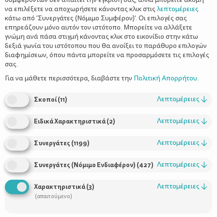
να επιλέξετε να αποχωρήσετε κάνοντας κλικ στις
λεπτομέρειες
κάτω από 'Συνεργάτες (Νόμιμο Συμφέρον)'. Οι επιλογές σας
επηρεάζουν μόνο αυτόν τον ιστότοπο. Μπορείτε να αλλάξετε
γνώμη ανά πάσα στιγμή κάνοντας κλικ στο εικονίδιο στην κάτω
δεξιά γωνία του ιστότοπου που θα ανοίξει το παράθυρο επιλογών
διαφημίσεων, όπου πάντα μπορείτε να προσαρμόσετε τις επιλογές
σας.
Τροφή υψηλής θρεπτικής αξίας και… γεύσης σχετίζεται με
την έξαρση της παιδικής παχυσαρκίας και γι αυτό πρέπει να
Για να μάθετε περισσότερα, διαβάστε την
Πολιτική Απορρήτου
.
καταναλώνεται σωστά και με μέτρο.
Λεπτομέρειες
↓
Σκοποί
(
11
)
Λεπτομέρειες
↓
Ειδικά Χαρακτηριστικά
(
2
)
Όταν μιλάμε για κόκκινο κρέας αναφερόμαστε στο μοσχάρι, το
Λεπτομέρειες
↓
Συνεργάτες
(
1199
)
χοιρινό, το αρνί και το κατσίκι, τα οποία είναι πλούσια σε
πολύτιμα στοιχεία: σίδηρο, ψευδάργυρο, βιταμίνη Β12 και
Λεπτομέρειες
↓
πρωτεΐνες.
Συνεργάτες (Νόμιμο Ενδιαφέρον)
(
427
)
Λεπτομέρειες
↓
Χαρακτηριστικά
(
3
)
Το κόκκινο κρέας είναι ακόμη το κύριο συστατικό των συνταγών
(απαιτούμενο)
που λατρεύουν τα παιδιά. Έτσι κάθε μαμά που μπαίνει στο πετσί