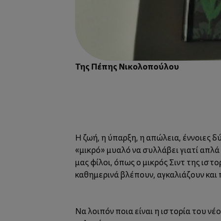
Της Πέπης Νικολοπούλου
H ζωή, η ύπαρξη, η απώλεια, έννοιες δ
«μικρό» μυαλό να συλλάβει γιατί απλά δ
μας φίλοι, όπως ο μικρός Σιντ της ισ
καθημερινά βλέπουν, αγκαλιάζουν και 
Να λοιπόν ποια είναι η ιστορία του ν