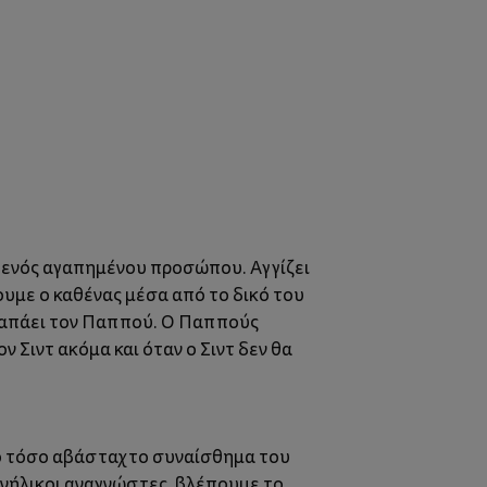
ς ενός αγαπημένου προσώπου. Αγγίζει
ουμε ο καθένας μέσα από το δικό του
 αγαπάει τον Παππού. Ο Παππούς
ν Σιντ ακόμα και όταν ο Σιντ δεν θα
ό το τόσο αβάσταχτο συναίσθημα του
ενήλικοι αναγνώστες, βλέπουμε το