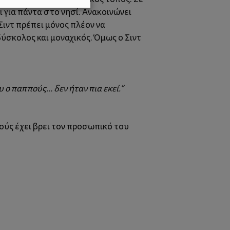
 για πάντα στο νησί. Ανακοινώνει
Σιντ πρέπει μόνος πλέον να
δύσκολος και μοναχικός. Όμως ο Σιντ
υ ο παππούς… δεν ήταν πια εκεί.”
ούς έχει βρει τον προσωπικό του