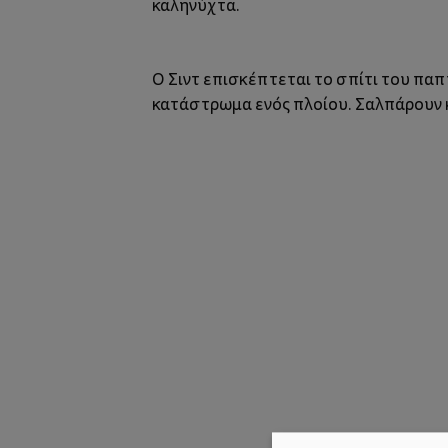
καληνύχτα.
Ο Σιντ επισκέπτεται το σπίτι του πα
κατάστρωμα ενός πλοίου. Σαλπάρουν κα