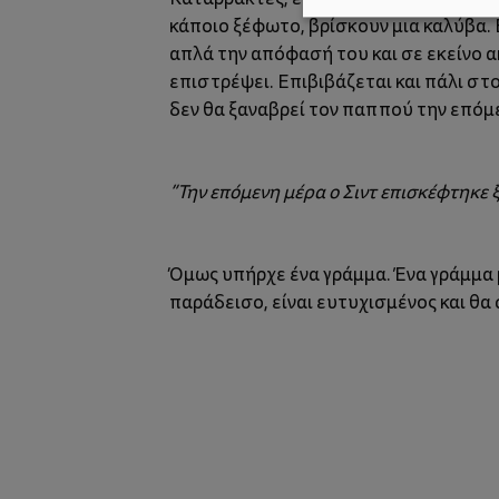
κάποιο ξέφωτο, βρίσκουν μια καλύβα. Ε
απλά την απόφασή του και σε εκείνο ακ
επιστρέψει. Επιβιβάζεται και πάλι στ
δεν θα ξαναβρεί τον παππού την επόμε
”Την επόμενη μέρα ο Σιντ επισκέφτηκε ξ
Όμως υπήρχε ένα γράμμα. Ένα γράμμα 
παράδεισο, είναι ευτυχισμένος και θα 