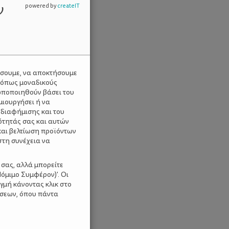
ν
powered by
createIT
ύσουμε, να αποκτήσουμε
 όπως μοναδικούς
ωποποιηθούν βάσει του
μιουργήσει ή να
 διαφήμισης και του
ότητάς σας και αυτών
και βελτίωση προϊόντων
στη συνέχεια να
 σας, αλλά μπορείτε
όμιμο Συμφέρον)'. Οι
γμή κάνοντας κλικ στο
ίσεων, όπου πάντα