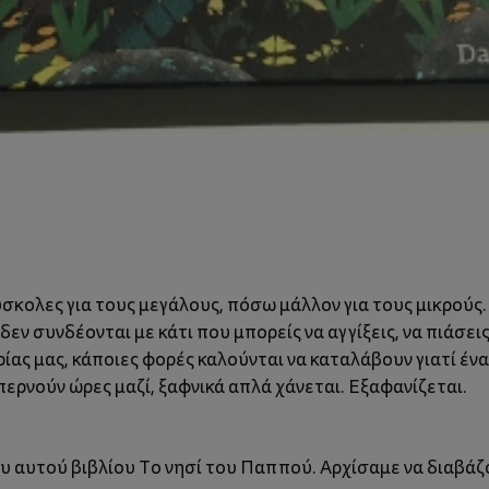
ύσκολες για τους μεγάλους, πόσω μάλλον για τους μικρούς.
εν συνδέονται με κάτι που μπορείς να αγγίξεις, να πιάσεις, 
τορίας μας, κάποιες φορές καλούνται να καταλάβουν γιατί 
περνούν ώρες μαζί, ξαφνικά απλά χάνεται. Εξαφανίζεται.
έου αυτού βιβλίου Το νησί του Παππού. Αρχίσαμε να διαβάζ