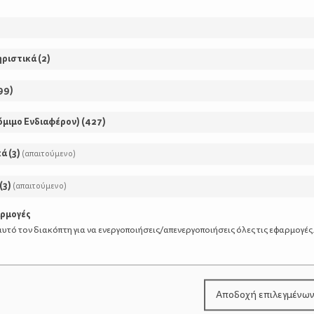
ηριστικά
(
2
)
99
)
όμιμο Ενδιαφέρον)
(
427
)
κά
(
3
)
(απαιτούμενο)
(
3
)
(απαιτούμενο)
αρμογές
υτό τον διακόπτη για να ενεργοποιήσεις/απενεργοποιήσεις όλες τις εφαρμογές
Αποδοχή επιλεγμένω
τικά δέντρα, μερικά μόνο από τα πολλά και υπέροχα που δ