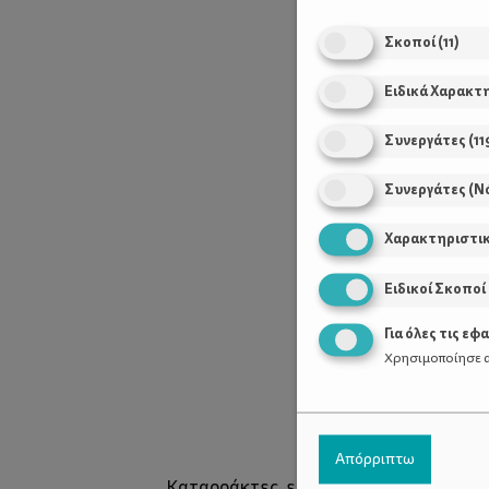
Σκοποί
(
11
)
Ειδικά Χαρακτ
Συνεργάτες
(
11
Συνεργάτες (Ν
Χαρακτηριστι
Ειδικοί Σκοποί
Για όλες τις εφ
Χρησιμοποίησε α
Απόρριπτω
Καταρράκτες, εξωτικά πουλιά, διαφορε