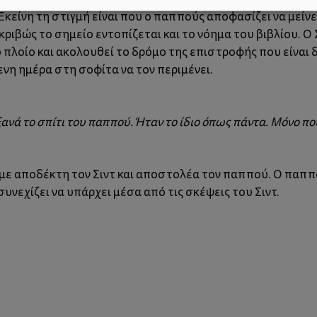
κείνη τη στιγμή είναι που ο παππούς αποφασίζει να μείνει
ριβώς το σημείο εντοπίζεται και το νόημα του βιβλίου. Ο 
ο πλοίο και ακολουθεί το δρόμο της επιστροφής που είναι 
νη ημέρα στη σοφίτα να τον περιμένει.
ανά το σπίτι του παππού. Ήταν το ίδιο όπως πάντα. Μόνο πο
με αποδέκτη τον Σιντ και αποστολέα τον παππού. Ο παππ
συνεχίζει να υπάρχει μέσα από τις σκέψεις του Σιντ.