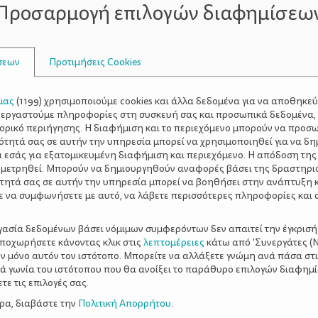
Προσαρμογή επιλογών διαφημίσεω
σεων
Προτιμήσεις Cookies
μας
(
1199
) χρησιμοποιούμε cookies και άλλα δεδομένα για να αποθηκε
ξεργαστούμε πληροφορίες στη συσκευή σας και προσωπικά δεδομένα,
τορικό περιήγησης. Η διαφήμιση και το περιεχόμενο μπορούν να προσ
ότητά σας σε αυτήν την υπηρεσία μπορεί να χρησιμοποιηθεί για να δη
α εσάς για εξατομικευμένη διαφήμιση και περιεχόμενο. Η απόδοση της
 μετρηθεί. Μπορούν να δημιουργηθούν αναφορές βάσει της δραστηρι
τητά σας σε αυτήν την υπηρεσία μπορεί να βοηθήσει στην ανάπτυξη 
ε να συμφωνήσετε με αυτό, να λάβετε περισσότερες πληροφορίες και 
ργασία δεδομένων βάσει νόμιμων συμφερόντων δεν απαιτεί την έγκρισή
αποχωρήσετε κάνοντας κλικ στις
λεπτομέρειες
κάτω από 'Συνεργάτες (Ν
ν μόνο αυτόν τον ιστότοπο. Μπορείτε να αλλάξετε γνώμη ανά πάσα στι
ξιά γωνία του ιστότοπου που θα ανοίξει το παράθυρο επιλογών διαφημ
ε τις επιλογές σας.
ερα, διαβάστε την
Πολιτική Απορρήτου
.