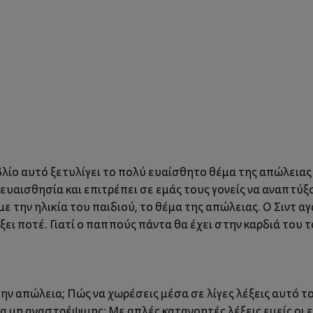
ιβλίο αυτό ξετυλίγει το πολύ ευαίσθητο θέμα της απώλεια
 ευαισθησία και επιτρέπει σε εμάς τους γονείς να αναπτύξ
ε την ηλικία του παιδιού, το θέμα της απώλειας. Ο Σιντ
ξει ποτέ. Γιατί ο παππούς πάντα θα έχει στην καρδιά του το
ια την απώλεια; Πώς να χωρέσεις μέσα σε λίγες λέξεις αυτ
α μη αναστρέψιμης; Με απλές κατανοητές λέξεις εμείς οι 