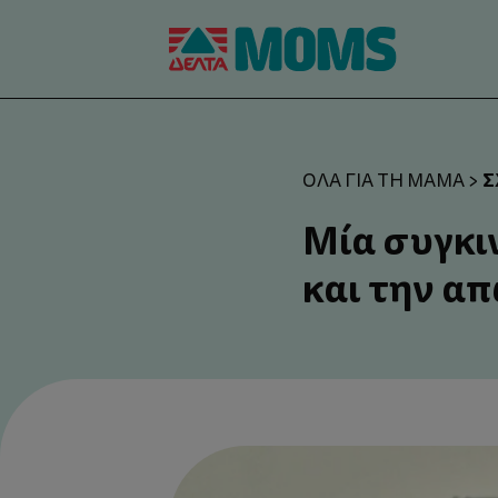
Σ
ΌΛΑ ΓΙΑ ΤΗ ΜΑΜΆ
>
Μία συγκιν
και την α