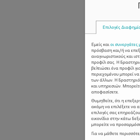
Επιλογές Διαφημί
Εμείς και
οι συνεργάτες 
πρόσβαση και/ή να επε
αναγνωριστικούς και ισ
προφίλ σας. Η δραστηρι
βελτιώσει ένα προφίλ γι
περιεχομένου μπορεί να
των άλλων. Η δραστηριό
και υπηρεσιών. Μπορείτ
αποφασίσετε.
Θυμηθείτε, ότι η επεξε
ακόμη να επιλέξετε να 
επιλογές σας επηρεάζου
εικονίδιο στην κάτω δε
μπορείτε να προσαρμόσετ
Για να μάθετε περισσότ