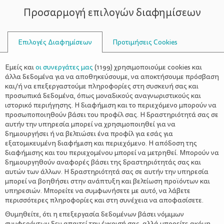
Προσαρμογή επιλογών διαφημίσεων
ΣΥΜΒΟΥΛΟΙ
Επιλογές Διαφημίσεων
Προτιμήσεις Cookies
ΨΥΧΟΛΟΓΊΑ
ΌΛΑ ΓΙΑ ΤΗ ΜΑΜΆ
>
Μόλις γέννησες; – 5 μυστικά στυλ
Εμείς και
οι συνεργάτες μας
(
1199
) χρησιμοποιούμε cookies και
και ομορφιάς για να νιώσεις πάλι
άλλα δεδομένα για να αποθηκεύσουμε, να αποκτήσουμε πρόσβαση
και/ή να επεξεργαστούμε πληροφορίες στη συσκευή σας και
καλά με τον εαυτό σου
προσωπικά δεδομένα, όπως μοναδικούς αναγνωριστικούς και
ιστορικό περιήγησης. Η διαφήμιση και το περιεχόμενο μπορούν να
προσωποποιηθούν βάσει του προφίλ σας. Η δραστηριότητά σας σε
αυτήν την υπηρεσία μπορεί να χρησιμοποιηθεί για να
δημιουργήσει ή να βελτιώσει ένα προφίλ για εσάς για
εξατομικευμένη διαφήμιση και περιεχόμενο. Η απόδοση της
διαφήμισης και του περιεχομένου μπορεί να μετρηθεί. Μπορούν να
δημιουργηθούν αναφορές βάσει της δραστηριότητάς σας και
αυτών των άλλων. Η δραστηριότητά σας σε αυτήν την υπηρεσία
μπορεί να βοηθήσει στην ανάπτυξη και βελτίωση προϊόντων και
υπηρεσιών. Μπορείτε να συμφωνήσετε με αυτό, να λάβετε
περισσότερες πληροφορίες και στη συνέχεια να αποφασίσετε.
Θυμηθείτε, ότι η επεξεργασία δεδομένων βάσει νόμιμων
συμφερόντων δεν απαιτεί την έγκρισή σας, αλλά μπορείτε ακόμη