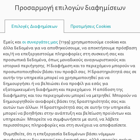
Προσαρμογή επιλογών διαφημίσεων
ΣΥΜΒΟΥΛΟΙ
Επιλογές Διαφημίσεων
Προτιμήσεις Cookies
ΣΧΈΣΕΙΣ
ΌΛΑ ΓΙΑ ΤΗ ΜΑΜΆ
>
Οι συνήθειες που έχουν τα
Εμείς και
οι συνεργάτες μας
(
1199
) χρησιμοποιούμε cookies και
ευτυχισμένα ζευγάρια
άλλα δεδομένα για να αποθηκεύσουμε, να αποκτήσουμε πρόσβαση
και/ή να επεξεργαστούμε πληροφορίες στη συσκευή σας και
προσωπικά δεδομένα, όπως μοναδικούς αναγνωριστικούς και
ιστορικό περιήγησης. Η διαφήμιση και το περιεχόμενο μπορούν να
προσωποποιηθούν βάσει του προφίλ σας. Η δραστηριότητά σας σε
αυτήν την υπηρεσία μπορεί να χρησιμοποιηθεί για να
δημιουργήσει ή να βελτιώσει ένα προφίλ για εσάς για
εξατομικευμένη διαφήμιση και περιεχόμενο. Η απόδοση της
διαφήμισης και του περιεχομένου μπορεί να μετρηθεί. Μπορούν να
δημιουργηθούν αναφορές βάσει της δραστηριότητάς σας και
αυτών των άλλων. Η δραστηριότητά σας σε αυτήν την υπηρεσία
μπορεί να βοηθήσει στην ανάπτυξη και βελτίωση προϊόντων και
υπηρεσιών. Μπορείτε να συμφωνήσετε με αυτό, να λάβετε
περισσότερες πληροφορίες και στη συνέχεια να αποφασίσετε.
Θυμηθείτε, ότι η επεξεργασία δεδομένων βάσει νόμιμων
συμφερόντων δεν απαιτεί την έγκρισή σας, αλλά μπορείτε ακόμη