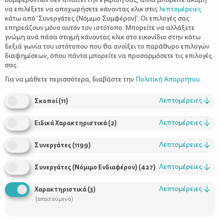
να επιλέξετε να αποχωρήσετε κάνοντας κλικ στις
λεπτομέρειες
κάτω από 'Συνεργάτες (Νόμιμο Συμφέρον)'. Οι επιλογές σας
επηρεάζουν μόνο αυτόν τον ιστότοπο. Μπορείτε να αλλάξετε
γνώμη ανά πάσα στιγμή κάνοντας κλικ στο εικονίδιο στην κάτω
δεξιά γωνία του ιστότοπου που θα ανοίξει το παράθυρο επιλογών
διαφημίσεων, όπου πάντα μπορείτε να προσαρμόσετε τις επιλογές
σας.
όμως όταν είναι στη διαδικασία για να πετύχει μια εγκυμοσύνη;
Ποιες είναι οι τροφές που πρέπει να προτιμήσει;
Για να μάθετε περισσότερα, διαβάστε την
Πολιτική Απορρήτου
.
Λεπτομέρειες
↓
Σκοποί
(
11
)
Oι τροφές που σας προτείνουμε περιέχουν θρεπτικά συστατικά
που εκτιμάται από τους ειδικούς ότι αυξάνουν τη γονιμότητα
Λεπτομέρειες
↓
Ειδικά Χαρακτηριστικά
(
2
)
και, κατά συνέπεια, τις πιθανότητες να μείνετε έγκυος πιο
γρήγορα!
Λεπτομέρειες
↓
Συνεργάτες
(
1199
)
Λεπτομέρειες
↓
Συνεργάτες (Νόμιμο Ενδιαφέρον)
(
427
)
Ψωμί ολικής άλεσης
Λεπτομέρειες
↓
Χαρακτηριστικά
(
3
)
(απαιτούμενο)
Είναι πλούσιο σε σύνθετους υδατάνθρακες οι οποίοι απαιτούν
περισσότερο χρόνο για να μεταβολιστούν (γι' αυτό και μα