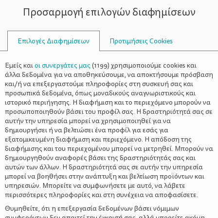
Προσαρμογή επιλογών διαφημίσεων
ΣΥΜΒΟΥΛΟΙ
Επιλογές Διαφημίσεων
Προτιμήσεις Cookies
ΥΓΕΊΑ
ΌΛΑ ΓΙΑ ΤΗ ΜΑΜΆ
>
Οι τροφές που αυξάνουν τη
Εμείς και
οι συνεργάτες μας
(
1199
) χρησιμοποιούμε cookies και
γονιμότητα
άλλα δεδομένα για να αποθηκεύσουμε, να αποκτήσουμε πρόσβαση
και/ή να επεξεργαστούμε πληροφορίες στη συσκευή σας και
προσωπικά δεδομένα, όπως μοναδικούς αναγνωριστικούς και
ιστορικό περιήγησης. Η διαφήμιση και το περιεχόμενο μπορούν να
προσωποποιηθούν βάσει του προφίλ σας. Η δραστηριότητά σας σε
αυτήν την υπηρεσία μπορεί να χρησιμοποιηθεί για να
δημιουργήσει ή να βελτιώσει ένα προφίλ για εσάς για
εξατομικευμένη διαφήμιση και περιεχόμενο. Η απόδοση της
διαφήμισης και του περιεχομένου μπορεί να μετρηθεί. Μπορούν να
δημιουργηθούν αναφορές βάσει της δραστηριότητάς σας και
αυτών των άλλων. Η δραστηριότητά σας σε αυτήν την υπηρεσία
μπορεί να βοηθήσει στην ανάπτυξη και βελτίωση προϊόντων και
υπηρεσιών. Μπορείτε να συμφωνήσετε με αυτό, να λάβετε
περισσότερες πληροφορίες και στη συνέχεια να αποφασίσετε.
Θυμηθείτε, ότι η επεξεργασία δεδομένων βάσει νόμιμων
συμφερόντων δεν απαιτεί την έγκρισή σας, αλλά μπορείτε ακόμη