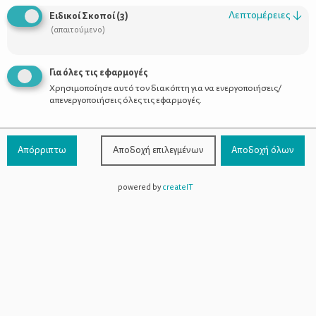
Λεπτομέρειες
↓
Ειδικοί Σκοποί
(
3
)
(απαιτούμενο)
Για όλες τις εφαρμογές
Χρησιμοποίησε αυτό τον διακόπτη για να ενεργοποιήσεις/
απενεργοποιήσεις όλες τις εφαρμογές.
Απόρριπτω
Αποδοχή επιλεγμένων
Αποδοχή όλων
powered by
createIT
Όλα όσα πρέπει να γνωρίζει ένας
άντρας για την εγκυμοσύνη της
συντρόφου του