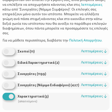
να επιλέξετε να αποχωρήσετε κάνοντας κλικ στις
λεπτομέρειες
κάτω από 'Συνεργάτες (Νόμιμο Συμφέρον)'. Οι επιλογές σας
επηρεάζουν μόνο αυτόν τον ιστότοπο. Μπορείτε να αλλάξετε
γνώμη ανά πάσα στιγμή κάνοντας κλικ στο εικονίδιο στην κάτω
δεξιά γωνία του ιστότοπου που θα ανοίξει το παράθυρο επιλογών
διαφημίσεων, όπου πάντα μπορείτε να προσαρμόσετε τις επιλογές
σας.
Για να μάθετε περισσότερα, διαβάστε την
Πολιτική Απορρήτου
.
Λεπτομέρειες
↓
Σκοποί
(
11
)
Λεπτομέρειες
↓
Ειδικά Χαρακτηριστικά
(
2
)
Λεπτομέρειες
↓
Συνεργάτες
(
1199
)
Πόσο σημαντικός είναι ο ρόλος του
πατέρα στη ζωή του παιδιού;
Λεπτομέρειες
↓
Συνεργάτες (Νόμιμο Ενδιαφέρον)
(
427
)
Λεπτομέρειες
↓
Χαρακτηριστικά
(
3
)
(απαιτούμενο)