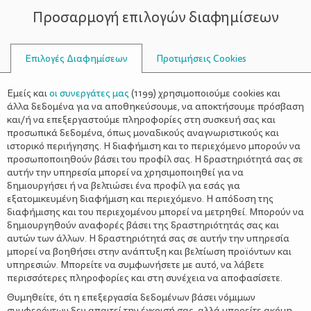
Προσαρμογή επιλογών διαφημίσεων
ΣΥΜΒΟΥΛΟΙ
Επιλογές Διαφημίσεων
Προτιμήσεις Cookies
ΣΧΈΣΕΙΣ
Εμείς και
οι συνεργάτες μας
(
1199
) χρησιμοποιούμε cookies και
άλλα δεδομένα για να αποθηκεύσουμε, να αποκτήσουμε πρόσβαση
και/ή να επεξεργαστούμε πληροφορίες στη συσκευή σας και
προσωπικά δεδομένα, όπως μοναδικούς αναγνωριστικούς και
ιστορικό περιήγησης. Η διαφήμιση και το περιεχόμενο μπορούν να
προσωποποιηθούν βάσει του προφίλ σας. Η δραστηριότητά σας σε
αυτήν την υπηρεσία μπορεί να χρησιμοποιηθεί για να
δημιουργήσει ή να βελτιώσει ένα προφίλ για εσάς για
εξατομικευμένη διαφήμιση και περιεχόμενο. Η απόδοση της
διαφήμισης και του περιεχομένου μπορεί να μετρηθεί. Μπορούν να
δημιουργηθούν αναφορές βάσει της δραστηριότητάς σας και
αυτών των άλλων. Η δραστηριότητά σας σε αυτήν την υπηρεσία
μπορεί να βοηθήσει στην ανάπτυξη και βελτίωση προϊόντων και
υπηρεσιών. Μπορείτε να συμφωνήσετε με αυτό, να λάβετε
περισσότερες πληροφορίες και στη συνέχεια να αποφασίσετε.
Θυμηθείτε, ότι η επεξεργασία δεδομένων βάσει νόμιμων
συμφερόντων δεν απαιτεί την έγκρισή σας, αλλά μπορείτε ακόμη