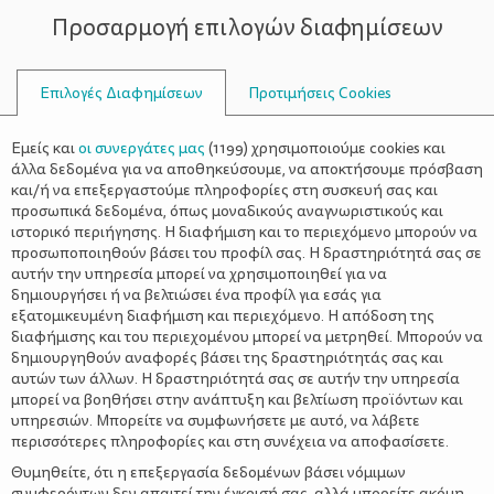
Προσαρμογή επιλογών διαφημίσεων
ΣΥΜΒΟΥΛΟΙ
Επιλογές Διαφημίσεων
Προτιμήσεις Cookies
ΣΧΈΣΕΙΣ
ΌΛΑ ΓΙΑ ΤΟΝ ΜΠΑΜΠΆ
>
Πόσο σημαντικός είναι ο ρόλος
Εμείς και
οι συνεργάτες μας
(
1199
) χρησιμοποιούμε cookies και
του πατέρα στη ζωή του παιδιού;
άλλα δεδομένα για να αποθηκεύσουμε, να αποκτήσουμε πρόσβαση
και/ή να επεξεργαστούμε πληροφορίες στη συσκευή σας και
προσωπικά δεδομένα, όπως μοναδικούς αναγνωριστικούς και
ιστορικό περιήγησης. Η διαφήμιση και το περιεχόμενο μπορούν να
προσωποποιηθούν βάσει του προφίλ σας. Η δραστηριότητά σας σε
αυτήν την υπηρεσία μπορεί να χρησιμοποιηθεί για να
δημιουργήσει ή να βελτιώσει ένα προφίλ για εσάς για
εξατομικευμένη διαφήμιση και περιεχόμενο. Η απόδοση της
διαφήμισης και του περιεχομένου μπορεί να μετρηθεί. Μπορούν να
δημιουργηθούν αναφορές βάσει της δραστηριότητάς σας και
αυτών των άλλων. Η δραστηριότητά σας σε αυτήν την υπηρεσία
μπορεί να βοηθήσει στην ανάπτυξη και βελτίωση προϊόντων και
υπηρεσιών. Μπορείτε να συμφωνήσετε με αυτό, να λάβετε
περισσότερες πληροφορίες και στη συνέχεια να αποφασίσετε.
Θυμηθείτε, ότι η επεξεργασία δεδομένων βάσει νόμιμων
συμφερόντων δεν απαιτεί την έγκρισή σας, αλλά μπορείτε ακόμη