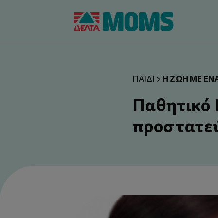
Η ΖΩΉ ΜΕ ΈΝΑ
ΠΑΙΔΊ
>
Παθητικό 
προστατεύ