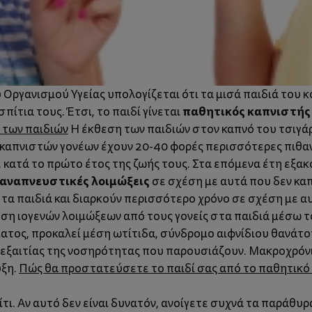
Οργανισμού Υγείας υπολογίζεται ότι τα μισά παιδιά του
παθητικός καπνιστής
ίτια τους. Έτσι, το παιδί γίνεται
 των παιδιών
Η έκθεση των παιδιών στον καπνό του τσιγά
 καπνιστών γονέων έχουν 20-40 φορές περισσότερες πιθα
, κατά το πρώτο έτος της ζωής τους. Στα επόμενα έτη εξα
αναπνευστικές λοιμώξεις
σε σχέση με αυτά που δεν καπν
τα παιδιά και διαρκούν περισσότερο χρόνο σε σχέση με α
οση ιογενών λοιμώξεων από τους γονείς στα παιδιά μέσω τ
τος, προκαλεί μέση ωτίτιδα, σύνδρομο αιφνίδιου θανάτο
 εξαιτίας της νοσηρότητας που παρουσιάζουν. Μακροχρόν
υξη.
Πώς θα προστατεύσετε το παιδί σας από το παθητικό
ι. Αν αυτό δεν είναι δυνατόν, ανοίγετε συχνά τα παράθυρα