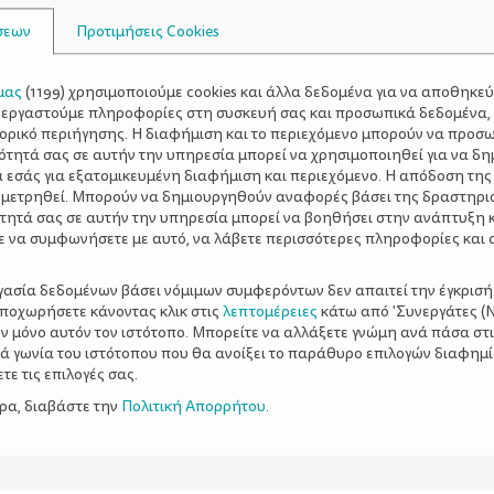
μετάδοση ιογενών λοιμώξεων
μην καπνίζετε
οξείας β
σεων
Προτιμήσεις Cookies
 τους ανάπτυξη
πνευμονίας
προβλήματα στη γλωσσικ
μας
(
1199
) χρησιμοποιούμε cookies και άλλα δεδομένα για να αποθηκε
ξεργαστούμε πληροφορίες στη συσκευή σας και προσωπικά δεδομένα,
τορικό περιήγησης. Η διαφήμιση και το περιεχόμενο μπορούν να προσ
ότητά σας σε αυτήν την υπηρεσία μπορεί να χρησιμοποιηθεί για να δη
α εσάς για εξατομικευμένη διαφήμιση και περιεχόμενο. Η απόδοση της
 μετρηθεί. Μπορούν να δημιουργηθούν αναφορές βάσει της δραστηρι
τητά σας σε αυτήν την υπηρεσία μπορεί να βοηθήσει στην ανάπτυξη 
ε να συμφωνήσετε με αυτό, να λάβετε περισσότερες πληροφορίες και 
ργασία δεδομένων βάσει νόμιμων συμφερόντων δεν απαιτεί την έγκρισή
αποχωρήσετε κάνοντας κλικ στις
λεπτομέρειες
κάτω από 'Συνεργάτες (Ν
ν μόνο αυτόν τον ιστότοπο. Μπορείτε να αλλάξετε γνώμη ανά πάσα στι
ξιά γωνία του ιστότοπου που θα ανοίξει το παράθυρο επιλογών διαφημ
ε τις επιλογές σας.
ερα, διαβάστε την
Πολιτική Απορρήτου
.
ΡΘΡΑ