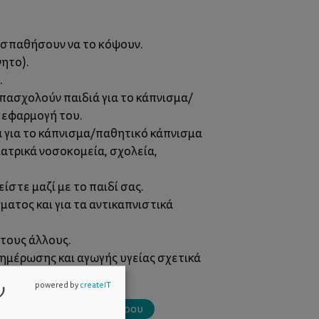
ροσπαθήσουν να το κόψουν.
νητο).
.
απασχολούν παιδιά για το κάπνισμα/
ν εφαρμογή του.
ά για το κάπνισμα/παθητικό κάπνισμα
ιατρικά νοσοκομεία, σχολεία,
στε μαζί με το παιδί σας.
ματος και για τα αντικαπνιστικά
τους άλλους.
νημέρωσης και αγωγής υγείας σχετικά
ν
powered by
createIT
έων
καπνό του τσιγάρου