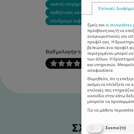
καπνό τσιγάρου
μέση ωτίτιδα
Επιλογές Διαφημί
παθητικός καπνιστής
πνευματική
σύνδρομο αιφνίδιου θανάτου
Εμείς και
οι συνεργάτες 
πρόσβαση και/ή να επε
αναγνωριστικούς και ισ
προφίλ σας. Η δραστηρι
βελτιώσει ένα προφίλ γι
Βαθμολογήστε αυτό το άρθρο :
περιεχομένου μπορεί να
των άλλων. Η δραστηριό
και υπηρεσιών. Μπορείτ
αποφασίσετε.
Θυμηθείτε, ότι η επεξε
ακόμη να επιλέξετε να 
επιλογές σας επηρεάζου
εικονίδιο στην κάτω δε
μπορείτε να προσαρμόσετ
Για να μάθετε περισσότ
ΣΧΕΤΙΚΑ Α
Σκοποί
(
11
)