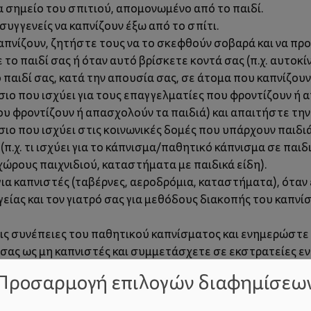
α σημείο του σπιτιού, απομονωμένο από το παιδί.
υγγενείς να καπνίζουν έξω από το σπίτι.
καπνίζουν, ζητήστε τους να το σκεφθούν σοβαρά και να π
το παιδί σας ή όταν αυτό βρίσκετε κοντά σας (π.χ. αυτοκί
αιδί σας, κατά την απουσία σας, σε άτομα που καπνίζουν
σιο που ισχύει για τους επαγγελματίες που φροντίζουν ή 
που φροντίζουν ή απασχολούν τα παιδιά) και απαιτήστε τη
σιο που ισχύει στις κοινωνικές δομές που υπάρχουν παιδι
π.χ. τι ισχύει για το κάπνισμα/παθητικό κάπνισμα σε παιδ
ώρους παιχνιδιού, καταστήματα με παιδικά είδη).
 καπνιστές (ταβέρνες, αεροδρόμια, καταστήματα), όταν εί
είας και τον γιατρό σας για μεθόδους διακοπής του καπνίσ
ις συνέπειες του παθητικού καπνίσματος και ενημερώστε 
 σας ως μη καπνιστές και συμμετάσχετε σε εκστρατείες ε
παθητικού καπνίσματος.
Προσαρμογή επιλογών διαφημίσεω
ου καπνίζουν
καπνίζουν
κάπνισμα
καπνιστών γον