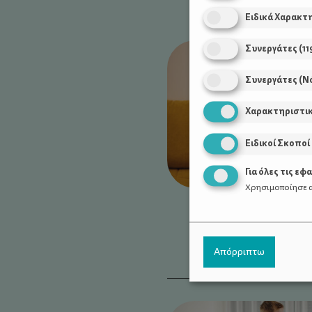
Ειδικά Χαρακτ
Συνεργάτες
(
11
Συνεργάτες (Ν
Χαρακτηριστι
Ειδικοί Σκοποί
Για όλες τις εφ
Χρησιμοποίησε α
Απόρριπτω