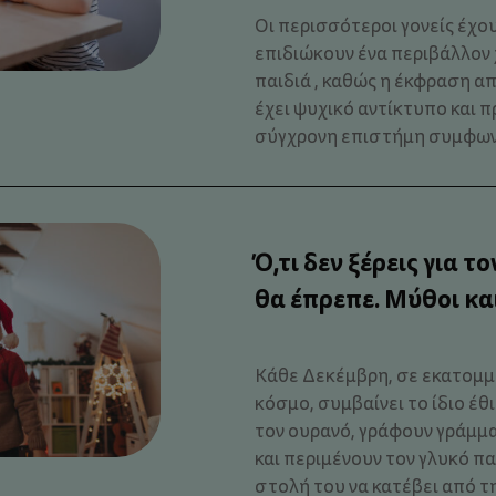
Οι περισσότεροι γονείς έχο
επιδιώκουν ένα περιβάλλον 
παιδιά , καθώς η έκφραση 
έχει ψυχικό αντίκτυπο και π
σύγχρονη επιστήμη συμφωνεί 
Ό,τι δεν ξέρεις για τ
θα έπρεπε. Μύθοι κα
Κάθε Δεκέμβρη, σε εκατομμύ
κόσμο, συμβαίνει το ίδιο έθ
τον ουρανό, γράφουν γράμμ
και περιμένουν τον γλυκό π
στολή του να κατέβει από την