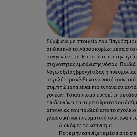
Σύμφωνα με στοιχεία του Παγκόσμιου 
από καπνό τσιγάρου κυρίως μέσα στα σπ
συγγενών του.
Επιπτώσεις στην υγεία
συχνότητας εμφάνισης νόσου. Παιδιά
λόγω οξείας βρογχίτιδας ή πνευμονίας
μεγαλύτερο κίνδυνο να νοσήσουν από
συμπτώματα είναι πιο έντονα σε αυτά 
γονέων. Το κάπνισμα ευνοεί τη μετάδ
επιδεινώνει τα συμπτώματα του άσθμα
απουσίας του παιδιού από το σχολείο
γλωσσική και πνευματική τους ανάπτ
Διακόψτε το κάπνισμα.
Ποτέ μην καπνίζετε μέσα στο σπίτ