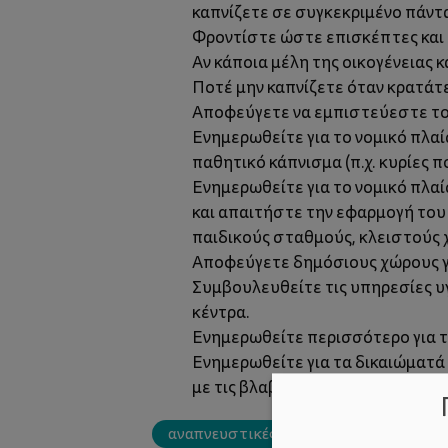
καπνίζετε σε συγκεκριμένο πάντ
Φροντίστε ώστε επισκέπτες και σ
Αν κάποια μέλη της οικογένειας 
Ποτέ μην καπνίζετε όταν κρατάτε 
Αποφεύγετε να εμπιστεύεστε το π
Ενημερωθείτε για το νομικό πλαί
παθητικό κάπνισμα (π.χ. κυρίες 
Ενημερωθείτε για το νομικό πλαί
και απαιτήστε την εφαρμογή του (
παιδικούς σταθμούς, κλειστούς χ
Αποφεύγετε δημόσιους χώρους για
Συμβουλευθείτε τις υπηρεσίες υγ
κέντρα.
Ενημερωθείτε περισσότερο για τ
Ενημερωθείτε για τα δικαιώματά
με τις βλαβερές συνέπειες του 
αναπνευστικές λοιμώξεις
άτομα π