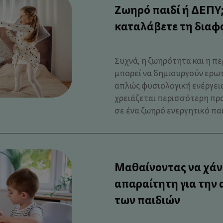
Ζωηρό παιδί ή ΔΕΠΥ
καταλάβετε τη διαφ
Συχνά, η ζωηρότητα και η πε
μπορεί να δημιουργούν ερωτ
απλώς φυσιολογική ενέργεια
χρειάζεται περισσότερη πρ
σε ένα ζωηρό ενεργητικό παιδί
Μαθαίνοντας να χάν
απαραίτητη για την
των παιδιών