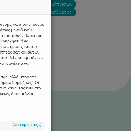
ρογχίτιδας
παθητικό κάπνισμα
ή
συμπτώματα του άσθματος
ύσουμε, να αποκτήσουμε
 όπως μοναδικούς
ωποποιηθούν βάσει του
μιουργήσει ή να
 διαφήμισης και του
ότητάς σας και αυτών
και βελτίωση προϊόντων
στη συνέχεια να
 σας, αλλά μπορείτε
όμιμο Συμφέρον)'. Οι
γμή κάνοντας κλικ στο
ίσεων, όπου πάντα
Λεπτομέρειες
↓