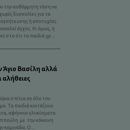
υν την αυθόρμητη τάση να
χωρίς δυσκολίες για τα
απογοήτευσης ή αποτυχίας
ροκαλεί άγχος. Κι όμως, η
στο ότι τα παιδιά χρ ...
ον Άγιο Βασίλη αλλά
ι αλήθειες
ρια σπίτια σε όλο τον
ιμο. Τα παιδιά κοιτάζουν
ατα, αφήνουν γλυκίσματα
αππούλη με την κόκκινη
 καμινάδα. Ο ...