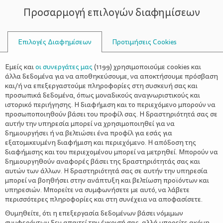
Προσαρμογή επιλογών διαφημίσεων
ΣΥΜΒΟΥΛΟΙ
Επιλογές Διαφημίσεων
Προτιμήσεις Cookies
Η ΖΩΉ ΜΕ ΈΝΑ ΠΑΙΔΊ
ΠΑΙΔΊ
>
Τι Είναι τα Άλματα Ανάπτυξης &
Εμείς και
οι συνεργάτες μας
(
1199
) χρησιμοποιούμε cookies και
Πότε Συμβαίνουν
άλλα δεδομένα για να αποθηκεύσουμε, να αποκτήσουμε πρόσβαση
και/ή να επεξεργαστούμε πληροφορίες στη συσκευή σας και
προσωπικά δεδομένα, όπως μοναδικούς αναγνωριστικούς και
ιστορικό περιήγησης. Η διαφήμιση και το περιεχόμενο μπορούν να
προσωποποιηθούν βάσει του προφίλ σας. Η δραστηριότητά σας σε
αυτήν την υπηρεσία μπορεί να χρησιμοποιηθεί για να
δημιουργήσει ή να βελτιώσει ένα προφίλ για εσάς για
εξατομικευμένη διαφήμιση και περιεχόμενο. Η απόδοση της
διαφήμισης και του περιεχομένου μπορεί να μετρηθεί. Μπορούν να
δημιουργηθούν αναφορές βάσει της δραστηριότητάς σας και
αυτών των άλλων. Η δραστηριότητά σας σε αυτήν την υπηρεσία
μπορεί να βοηθήσει στην ανάπτυξη και βελτίωση προϊόντων και
υπηρεσιών. Μπορείτε να συμφωνήσετε με αυτό, να λάβετε
περισσότερες πληροφορίες και στη συνέχεια να αποφασίσετε.
Θυμηθείτε, ότι η επεξεργασία δεδομένων βάσει νόμιμων
συμφερόντων δεν απαιτεί την έγκρισή σας, αλλά μπορείτε ακόμη