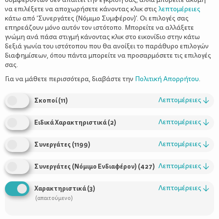
να επιλέξετε να αποχωρήσετε κάνοντας κλικ στις
λεπτομέρειες
κάτω από 'Συνεργάτες (Νόμιμο Συμφέρον)'. Οι επιλογές σας
επηρεάζουν μόνο αυτόν τον ιστότοπο. Μπορείτε να αλλάξετε
γνώμη ανά πάσα στιγμή κάνοντας κλικ στο εικονίδιο στην κάτω
δεξιά γωνία του ιστότοπου που θα ανοίξει το παράθυρο επιλογών
Από τον Απόστολο Χ. Ζιώγα,
διαφημίσεων, όπου πάντα μπορείτε να προσαρμόσετε τις επιλογές
σας.
Μαιευτήρα Χειρουργό Γυναικολόγο,
Για να μάθετε περισσότερα, διαβάστε την
Πολιτική Απορρήτου
.
Ειδικό Γονιμότητας, Διδάκτωρ
Λεπτομέρειες
↓
Πανεπιστημίου Αθηνών
Σκοποί
(
11
)
Λεπτομέρειες
↓
Ειδικά Χαρακτηριστικά
(
2
)
Τι είναι τα άλματα ανάπτυξης;
Λεπτομέρειες
↓
Συνεργάτες
(
1199
)
Λεπτομέρειες
↓
Συνεργάτες (Νόμιμο Ενδιαφέρον)
(
427
)
τη βρεφική μέχρι την εφηβική ηλικία
Τα παιδιά από
εμφανίζουν διάφορα μοτίβα ανάπτυξης. Κάθε παιδί είναι
διαφορετικό και μεγαλώνει με τον δικό του ρυθμό προτού
Λεπτομέρειες
↓
Χαρακτηριστικά
(
3
)
ωριμάσει, σε ηλικία μεταξύ 15 με 20 ετών. Στην πορεία της
(απαιτούμενο)
ανάπτυξής τους, τα παιδιά εμφανίζουν άλματα ανάπτυξης. Τα
άλματα ανάπτυξης συμβαίνουν όταν το παιδί φτάσει σε νέο