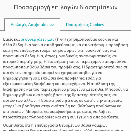
Προσαρμογή επιλογών διαφημίσεων
ΣΥΜΒΟΥΛΟΙ
Επιλογές Διαφημίσεων
Προτιμήσεις Cookies
Η ΖΩΉ ΜΕ ΈΝΑ ΒΡΈΦΟΣ
ΒΡΈΦΟΣ
>
Όραση – Ακοή – Επικοινωνία –
Εμείς και
οι συνεργάτες μας
(
1199
) χρησιμοποιούμε cookies και
Ευφυΐα
άλλα δεδομένα για να αποθηκεύσουμε, να αποκτήσουμε πρόσβαση
και/ή να επεξεργαστούμε πληροφορίες στη συσκευή σας και
προσωπικά δεδομένα, όπως μοναδικούς αναγνωριστικούς και
ιστορικό περιήγησης. Η διαφήμιση και το περιεχόμενο μπορούν να
προσωποποιηθούν βάσει του προφίλ σας. Η δραστηριότητά σας σε
αυτήν την υπηρεσία μπορεί να χρησιμοποιηθεί για να
δημιουργήσει ή να βελτιώσει ένα προφίλ για εσάς για
εξατομικευμένη διαφήμιση και περιεχόμενο. Η απόδοση της
διαφήμισης και του περιεχομένου μπορεί να μετρηθεί. Μπορούν να
δημιουργηθούν αναφορές βάσει της δραστηριότητάς σας και
αυτών των άλλων. Η δραστηριότητά σας σε αυτήν την υπηρεσία
μπορεί να βοηθήσει στην ανάπτυξη και βελτίωση προϊόντων και
υπηρεσιών. Μπορείτε να συμφωνήσετε με αυτό, να λάβετε
περισσότερες πληροφορίες και στη συνέχεια να αποφασίσετε.
Θυμηθείτε, ότι η επεξεργασία δεδομένων βάσει νόμιμων
συμφερόντων δεν απαιτεί την έγκρισή σας, αλλά μπορείτε ακόμη