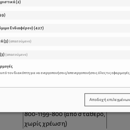
ηριστικά
(
2
)
99
)
όμιμο Ενδιαφέρον)
(
427
)
κά
(
3
)
(απαιτούμενο)
(
3
)
(απαιτούμενο)
αρμογές
υτό τον διακόπτη για να ενεργοποιήσεις/απενεργοποιήσεις όλες τις εφαρμογές
μοι
Επικοινωνία
Αποδοχή επιλεγμένω
 moms
Τηλέφωνο Επικοινωνίας:
800-1199-800
(από σταθερό,
χωρίς χρέωση)