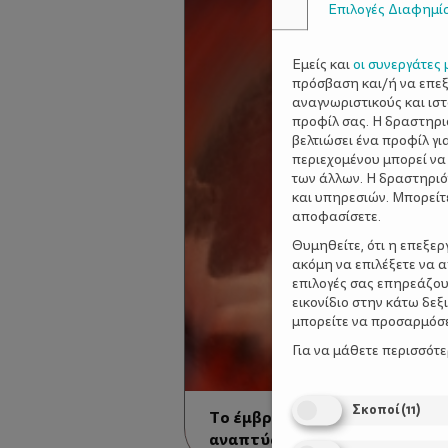
Επιλογές Διαφημί
Εμείς και
οι συνεργάτες 
πρόσβαση και/ή να επε
αναγνωριστικούς και ισ
προφίλ σας. Η δραστηρι
βελτιώσει ένα προφίλ γι
περιεχομένου μπορεί να
των άλλων. Η δραστηριό
και υπηρεσιών. Μπορείτ
αποφασίσετε.
Θυμηθείτε, ότι η επεξε
ακόμη να επιλέξετε να 
επιλογές σας επηρεάζου
εικονίδιο στην κάτω δε
μπορείτε να προσαρμόσετ
Για να μάθετε περισσότ
Σκοποί
(
11
)
Το έμβρυο ακούει, γεύεται, νι
αναπτύσσονται οι αισθήσεις 