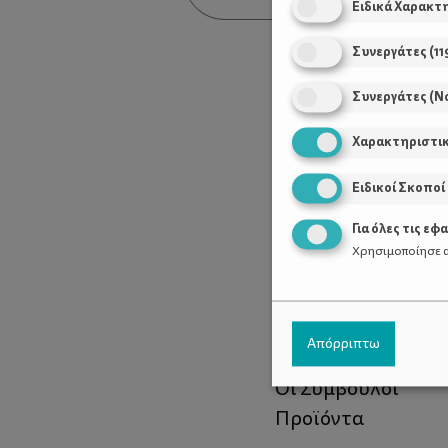
Ειδικά Χαρακτ
μήτρα
Συνεργάτες
(
11
Συνεργάτες (Ν
Χαρακτηριστι
Ειδικοί Σκοποί
Για όλες τις εφ
Χρησιμοποίησε α
Χρήσιμοι Σύνδεσ
Απόρριπτω
Τι είναι το ΔΕΛΤΑ
Οι Σύμβουλοι
Προϊόντα