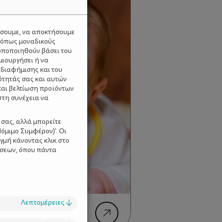
ύσουμε, να αποκτήσουμε
 όπως μοναδικούς
ωποποιηθούν βάσει του
μιουργήσει ή να
 διαφήμισης και του
ότητάς σας και αυτών
και βελτίωση προϊόντων
στη συνέχεια να
 σας, αλλά μπορείτε
όμιμο Συμφέρον)'. Οι
γμή κάνοντας κλικ στο
ίσεων, όπου πάντα
Λεπτομέρειες
↓
ωνία – Ευφυΐα