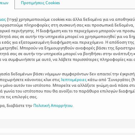
σεων
Προτιμήσεις Cookies
μας
(
1199
) χρησιμοποιούμε cookies και άλλα δεδομένα για να αποθηκε
ξεργαστούμε πληροφορίες στη συσκευή σας και προσωπικά δεδομένα,
τορικό περιήγησης. Η διαφήμιση και το περιεχόμενο μπορούν να προσ
ότητά σας σε αυτήν την υπηρεσία μπορεί να χρησιμοποιηθεί για να δη
α εσάς για εξατομικευμένη διαφήμιση και περιεχόμενο. Η απόδοση της
 μετρηθεί. Μπορούν να δημιουργηθούν αναφορές βάσει της δραστηρι
τητά σας σε αυτήν την υπηρεσία μπορεί να βοηθήσει στην ανάπτυξη 
ε να συμφωνήσετε με αυτό, να λάβετε περισσότερες πληροφορίες και 
ργασία δεδομένων βάσει νόμιμων συμφερόντων δεν απαιτεί την έγκρισή
αποχωρήσετε κάνοντας κλικ στις
λεπτομέρειες
κάτω από 'Συνεργάτες (Ν
ν μόνο αυτόν τον ιστότοπο. Μπορείτε να αλλάξετε γνώμη ανά πάσα στι
ξιά γωνία του ιστότοπου που θα ανοίξει το παράθυρο επιλογών διαφημ
ε τις επιλογές σας.
ερα, διαβάστε την
Πολιτική Απορρήτου
.
ώθει! Πώς
Όραση – Ακοή – Επικοιν
μέσα στη