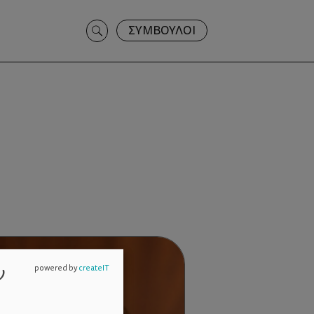
Search
ΣΥΜΒΟΥΛΟΙ
for:
ν
powered by
createIT