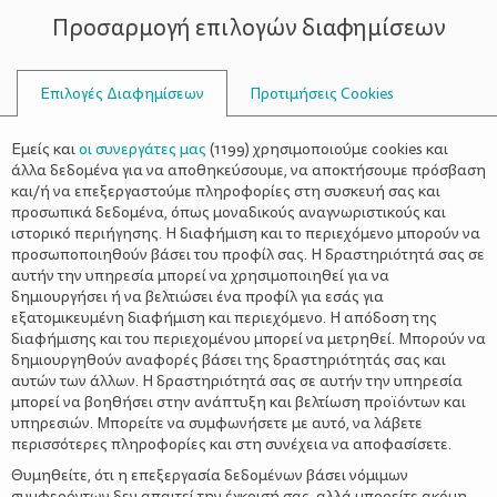
Προσαρμογή επιλογών διαφημίσεων
ΣΥΜΒΟΥΛΟΙ
Επιλογές Διαφημίσεων
Προτιμήσεις Cookies
Η ΖΩΉ ΜΕ ΈΝΑ ΒΡΈΦΟΣ
ΒΡΈΦΟΣ
>
Bρεφική Ανάπτυξη
Εμείς και
οι συνεργάτες μας
(
1199
) χρησιμοποιούμε cookies και
άλλα δεδομένα για να αποθηκεύσουμε, να αποκτήσουμε πρόσβαση
και/ή να επεξεργαστούμε πληροφορίες στη συσκευή σας και
προσωπικά δεδομένα, όπως μοναδικούς αναγνωριστικούς και
ιστορικό περιήγησης. Η διαφήμιση και το περιεχόμενο μπορούν να
προσωποποιηθούν βάσει του προφίλ σας. Η δραστηριότητά σας σε
αυτήν την υπηρεσία μπορεί να χρησιμοποιηθεί για να
δημιουργήσει ή να βελτιώσει ένα προφίλ για εσάς για
εξατομικευμένη διαφήμιση και περιεχόμενο. Η απόδοση της
διαφήμισης και του περιεχομένου μπορεί να μετρηθεί. Μπορούν να
δημιουργηθούν αναφορές βάσει της δραστηριότητάς σας και
αυτών των άλλων. Η δραστηριότητά σας σε αυτήν την υπηρεσία
μπορεί να βοηθήσει στην ανάπτυξη και βελτίωση προϊόντων και
υπηρεσιών. Μπορείτε να συμφωνήσετε με αυτό, να λάβετε
περισσότερες πληροφορίες και στη συνέχεια να αποφασίσετε.
Θυμηθείτε, ότι η επεξεργασία δεδομένων βάσει νόμιμων
συμφερόντων δεν απαιτεί την έγκρισή σας, αλλά μπορείτε ακόμη