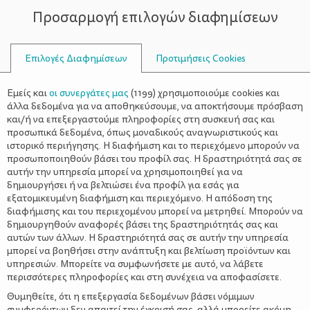
Προσαρμογή επιλογών διαφημίσεων
ΣΥΜΒΟΥΛΟΙ
Επιλογές Διαφημίσεων
Προτιμήσεις Cookies
ΣΧΈΣΕΙΣ
ΌΛΑ ΓΙΑ ΤΗ ΜΑΜΆ
>
Πέντε αλήθειες για το γάμο που
Εμείς και
οι συνεργάτες μας
(
1199
) χρησιμοποιούμε cookies και
κανείς δε θα σου πει
άλλα δεδομένα για να αποθηκεύσουμε, να αποκτήσουμε πρόσβαση
και/ή να επεξεργαστούμε πληροφορίες στη συσκευή σας και
προσωπικά δεδομένα, όπως μοναδικούς αναγνωριστικούς και
ιστορικό περιήγησης. Η διαφήμιση και το περιεχόμενο μπορούν να
προσωποποιηθούν βάσει του προφίλ σας. Η δραστηριότητά σας σε
αυτήν την υπηρεσία μπορεί να χρησιμοποιηθεί για να
δημιουργήσει ή να βελτιώσει ένα προφίλ για εσάς για
εξατομικευμένη διαφήμιση και περιεχόμενο. Η απόδοση της
διαφήμισης και του περιεχομένου μπορεί να μετρηθεί. Μπορούν να
δημιουργηθούν αναφορές βάσει της δραστηριότητάς σας και
αυτών των άλλων. Η δραστηριότητά σας σε αυτήν την υπηρεσία
μπορεί να βοηθήσει στην ανάπτυξη και βελτίωση προϊόντων και
υπηρεσιών. Μπορείτε να συμφωνήσετε με αυτό, να λάβετε
περισσότερες πληροφορίες και στη συνέχεια να αποφασίσετε.
Θυμηθείτε, ότι η επεξεργασία δεδομένων βάσει νόμιμων
συμφερόντων δεν απαιτεί την έγκρισή σας, αλλά μπορείτε ακόμη