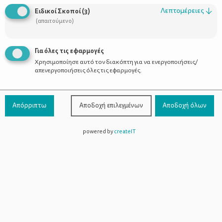
υπολογίσεις την πιθανή ημερομηνία
τοκετού
. Και, έτσι, θα έχεις
Λεπτομέρειες
↓
Ειδικοί Σκοποί
(
3
)
το κεφάλι σου ήσυχο!
(απαιτούμενο)
Η διάρκεια μιας εγκυμοσύνης
Για όλες τις εφαρμογές
«
Μια εγκυμοσύνη διαρκεί 40 εβδομάδες. Υπάρχει μια παράταση
Χρησιμοποίησε αυτό τον διακόπτη για να ενεργοποιήσεις/
που δίνεται από ορισμένους γιατρούς -όχι όλους- και ανάλογα με
απενεργοποιήσεις όλες τις εφαρμογές.
το πώς κυλά η εγκυμοσύνη, η οποία μπορεί να φτάσει τις 41 και
τις 42 εβδομάδες. Σε καμία περίπτωση, όμως, δεν ξεπερνάμε τις
42 εβδομάδες
», εξηγεί η μαία, Βικτώρια Σιώτη.
Απόρριπτω
Αποδοχή επιλεγμένων
Αποδοχή όλων
Υπολογισμός πιθανής ημερομηνία τοκετού
Ο βασικότερος τρόπος να
υπολογίσει μια εγκυμονούσα την
powered by
createIT
πιθανή ημερομηνία τοκετού
είναι να θυμηθεί πότε ήταν η
πρώτη μέρα της τελευταίας περιόδου της. «
Η εγκυμονούσα
πρέπει να μας πει πότε είχε τελευταία φορά περίοδο και από
εκείνη την πρώτη μέρα της τελευταίας περιόδου υπολογίζουμε
40 εβδομάδες. Έτσι, καταλαβαίνουμε περίπου πότε θα γεννήσει
»,
λέει η Βικτώρια Σιώτη.
Τι γίνεται, όμως, αν κάποια εγκυμονούσα δεν θυμάται επακριβώς
την πρώτη μέρα της τελευταίας περιόδου της;