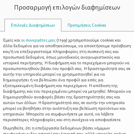
Προσαρμογή επιλογών διαφημίσεων
ΣΥΜΒΟΥΛΟΙ
Επιλογές Διαφημίσεων
Προτιμήσεις Cookies
ΥΓΕΊΑ
ΕΓΚΥΜΟΣΎΝΗ
>
Πιθανή ημερομηνία τοκετού: Πώς
Εμείς και
οι συνεργάτες μας
(
1199
) χρησιμοποιούμε cookies και
θα την υπολογίσεις
άλλα δεδομένα για να αποθηκεύσουμε, να αποκτήσουμε πρόσβαση
και/ή να επεξεργαστούμε πληροφορίες στη συσκευή σας και
προσωπικά δεδομένα, όπως μοναδικούς αναγνωριστικούς και
ιστορικό περιήγησης. Η διαφήμιση και το περιεχόμενο μπορούν να
προσωποποιηθούν βάσει του προφίλ σας. Η δραστηριότητά σας σε
αυτήν την υπηρεσία μπορεί να χρησιμοποιηθεί για να
δημιουργήσει ή να βελτιώσει ένα προφίλ για εσάς για
εξατομικευμένη διαφήμιση και περιεχόμενο. Η απόδοση της
διαφήμισης και του περιεχομένου μπορεί να μετρηθεί. Μπορούν να
δημιουργηθούν αναφορές βάσει της δραστηριότητάς σας και
αυτών των άλλων. Η δραστηριότητά σας σε αυτήν την υπηρεσία
μπορεί να βοηθήσει στην ανάπτυξη και βελτίωση προϊόντων και
υπηρεσιών. Μπορείτε να συμφωνήσετε με αυτό, να λάβετε
περισσότερες πληροφορίες και στη συνέχεια να αποφασίσετε.
Θυμηθείτε, ότι η επεξεργασία δεδομένων βάσει νόμιμων
συμφερόντων δεν απαιτεί την έγκρισή σας, αλλά μπορείτε ακόμη