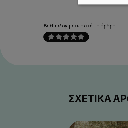
Βαθμολογήστε αυτό το άρθρο :
ΣΧΕΤΙΚΑ Α