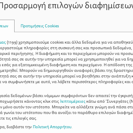
Προσαρμογή επιλογών διαφημίσεω
α και… πολλά χαρτιά. Έτοιμο το σκηνικό για να απασχολήσ
σεων
Προτιμήσεις Cookies
μας
(
1199
) χρησιμοποιούμε cookies και άλλα δεδομένα για να αποθηκε
ξεργαστούμε πληροφορίες στη συσκευή σας και προσωπικά δεδομένα,
 ή από αναψυκτικά στο σπίτι, χρησιμοποίησέ τα για να απα
τορικό περιήγησης. Η διαφήμιση και το περιεχόμενο μπορούν να προσ
να πάνω στο άλλο για να φτιάξετε έναν πύργο και εστιάστ
ότητά σας σε αυτήν την υπηρεσία μπορεί να χρησιμοποιηθεί για να δη
α εσάς για εξατομικευμένη διαφήμιση και περιεχόμενο. Η απόδοση της
 μετρηθεί. Μπορούν να δημιουργηθούν αναφορές βάσει της δραστηρι
τητά σας σε αυτήν την υπηρεσία μπορεί να βοηθήσει στην ανάπτυξη 
α παιδιά 5-7 ετών
ε να συμφωνήσετε με αυτό, να λάβετε περισσότερες πληροφορίες και 
πιαγωγείο ή βρίσκεται στις πρώτες τάξεις του δημοτικού,
ργασία δεδομένων βάσει νόμιμων συμφερόντων δεν απαιτεί την έγκρισή
ες:
αποχωρήσετε κάνοντας κλικ στις
λεπτομέρειες
κάτω από 'Συνεργάτες (Ν
ν μόνο αυτόν τον ιστότοπο. Μπορείτε να αλλάξετε γνώμη ανά πάσα στι
ξιά γωνία του ιστότοπου που θα ανοίξει το παράθυρο επιλογών διαφημ
ε τις επιλογές σας.
α παζλ! Βγάλτε το και… προσπαθήστε παρέα να το ολοκλη
ερα, διαβάστε την
Πολιτική Απορρήτου
.
 ώρα, ενώ συγχρόνως ενισχύει την επιμονή και υπομονή το