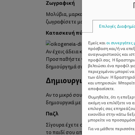
Ζωγραφική
Μολύβια, μαρκαδόροι σε όλα τα χρώματ
ζωγραφίσετε μαζί ό,τι του αρέσει.
Επιλογές Διαφημί
Κατασκευή πύργου
Εμείς και
οι συνεργάτες 
πρόσβαση και/ή να επε
Αν έχεις άδεια κουτιά από δημητριακά
αναγνωριστικούς και ισ
Προσπαθήστε να τα στήσετε μαζί το έ
προφίλ σας. Η δραστηρι
βελτιώσει ένα προφίλ γι
δημιούργημά σας.
περιεχομένου μπορεί να
των άλλων. Η δραστηριό
Δημιουργικά παιχνίδια γι
και υπηρεσιών. Μπορείτ
αποφασίσετε.
Αν το μικρό σου τώρα πηγαίνει στο νη
Θυμηθείτε, ότι η επεξε
δημιουργικά με τις εξής δραστηριότητ
ακόμη να επιλέξετε να 
επιλογές σας επηρεάζου
Παζλ
εικονίδιο στην κάτω δε
μπορείτε να προσαρμόσετ
Σίγουρα έχετε σε κάποιο ντουλάπι έν
Για να μάθετε περισσότ
το παιδί σου απασχολημένο για πολλή