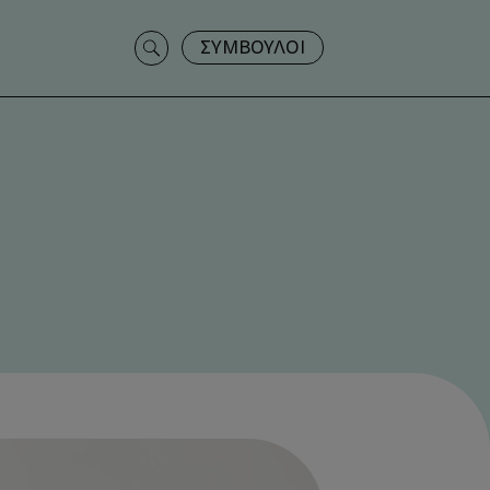
Search
ΣΥΜΒΟΥΛΟΙ
for: