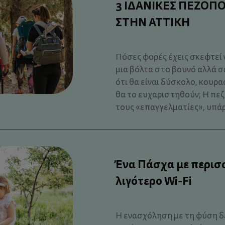
3 ΙΔΑΝΙΚΕΣ ΠΕΖΟΠΟ
ΣΤΗΝ ΑΤΤΙΚΗ
Πόσες φορές έχεις σκεφτεί ν
μια βόλτα στο βουνό αλλά σ
ότι θα είναι δύσκολο, κουρα
θα το ευχαριστηθούν; Η πεζο
τους «επαγγελματίες», υπάρ
Ένα Πάσχα με περισ
λιγότερο Wi-Fi
Η ενασχόληση με τη φύση δε