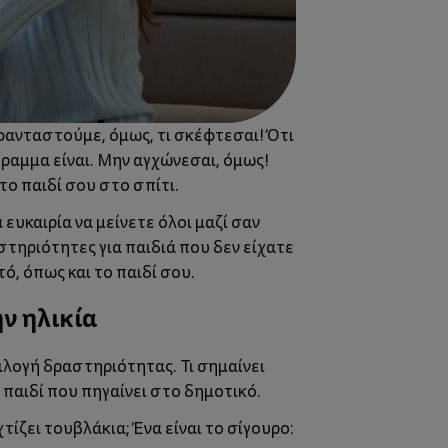
 φανταστούμε, όμως, τι σκέφτεσαι! Ότι
όγραμμα είναι. Μην αγχώνεσαι, όμως!
ο παιδί σου στο σπίτι.
 ευκαιρία να μείνετε όλοι μαζί σαν
στηριότητες
για παιδιά που δεν είχατε
ό, όπως και το παιδί σου.
ν ηλικία
λογή δραστηριότητας.
Τι σημαίνει
ο παιδί που πηγαίνει στο δημοτικό.
τίζει τουβλάκια; Ένα είναι το σίγουρο: