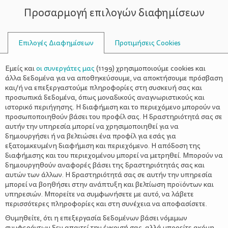
Προσαρμογή επιλογών διαφημίσεων
ΣΥΜΒΟΥΛΟΙ
Επιλογές Διαφημίσεων
Προτιμήσεις Cookies
Η ΖΩΉ ΜΕ ΈΝΑ ΒΡΈΦΟΣ
ΒΡΈΦΟΣ
>
Πώς να διαλέξετε σωστά την
Εμείς και
οι συνεργάτες μας
(
1199
) χρησιμοποιούμε cookies και
κούνια του μωρού σας
άλλα δεδομένα για να αποθηκεύσουμε, να αποκτήσουμε πρόσβαση
και/ή να επεξεργαστούμε πληροφορίες στη συσκευή σας και
προσωπικά δεδομένα, όπως μοναδικούς αναγνωριστικούς και
ιστορικό περιήγησης. Η διαφήμιση και το περιεχόμενο μπορούν να
προσωποποιηθούν βάσει του προφίλ σας. Η δραστηριότητά σας σε
αυτήν την υπηρεσία μπορεί να χρησιμοποιηθεί για να
δημιουργήσει ή να βελτιώσει ένα προφίλ για εσάς για
εξατομικευμένη διαφήμιση και περιεχόμενο. Η απόδοση της
διαφήμισης και του περιεχομένου μπορεί να μετρηθεί. Μπορούν να
δημιουργηθούν αναφορές βάσει της δραστηριότητάς σας και
αυτών των άλλων. Η δραστηριότητά σας σε αυτήν την υπηρεσία
μπορεί να βοηθήσει στην ανάπτυξη και βελτίωση προϊόντων και
υπηρεσιών. Μπορείτε να συμφωνήσετε με αυτό, να λάβετε
περισσότερες πληροφορίες και στη συνέχεια να αποφασίσετε.
Θυμηθείτε, ότι η επεξεργασία δεδομένων βάσει νόμιμων
συμφερόντων δεν απαιτεί την έγκρισή σας, αλλά μπορείτε ακόμη