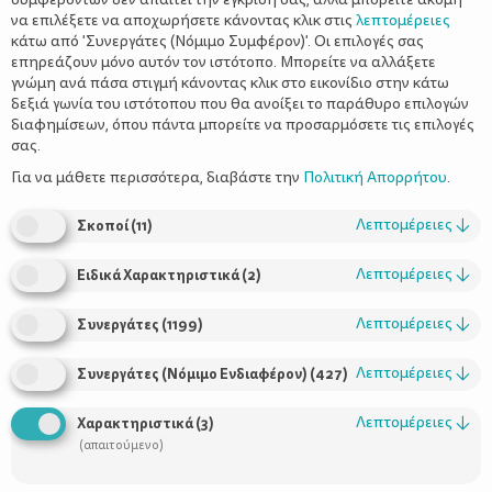
να επιλέξετε να αποχωρήσετε κάνοντας κλικ στις
λεπτομέρειες
κάτω από 'Συνεργάτες (Νόμιμο Συμφέρον)'. Οι επιλογές σας
επηρεάζουν μόνο αυτόν τον ιστότοπο. Μπορείτε να αλλάξετε
γνώμη ανά πάσα στιγμή κάνοντας κλικ στο εικονίδιο στην κάτω
δεξιά γωνία του ιστότοπου που θα ανοίξει το παράθυρο επιλογών
διαφημίσεων, όπου πάντα μπορείτε να προσαρμόσετε τις επιλογές
σας.
Εκτέλεση
Για να μάθετε περισσότερα, διαβάστε την
Πολιτική Απορρήτου
.
Ο πουρές είναι ένα από τα αγαπημένα φαγητά των παιδιών
(αλλά και των μεγάλων). Ξέρετε όμως πώς να τον κάνετε
Λεπτομέρειες
↓
Σκοποί
(
11
)
αληθινά νόστιμο, με υπέροχη βελούδινη υφή, χωρίς κομματάκια
και χωρίς να κολλάει στο κουτάλι σαν να είναι από... λάστιχο;
Λεπτομέρειες
↓
Ειδικά Χαρακτηριστικά
(
2
)
Αυτές οι συμβουλές θα σας βοηθήσουν να φτιάξετε τον
καλύτερο πουρέ που έχετε δοκιμάσει ποτέ!
Λεπτομέρειες
↓
Συνεργάτες
(
1199
)
Λεπτομέρειες
↓
Συνεργάτες (Νόμιμο Ενδιαφέρον)
(
427
)
Διαλέξτε τις καλύτερες πατάτες
Λεπτομέρειες
↓
Χαρακτηριστικά
(
3
)
(απαιτούμενο)
Ιδανικές για πουρέ είναι οι πατάτες που είναι πιο πλούσιες σε
άμυλο, όπως αυτές από το Νευροκόπι, την Τρίπολη ή την Κύπρο,