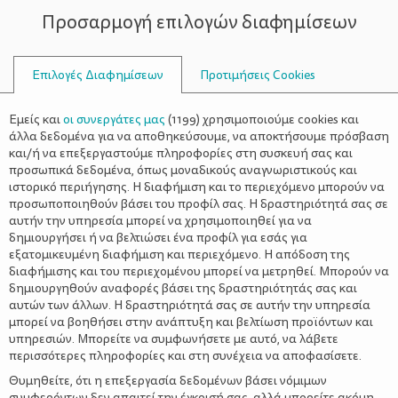
Προσαρμογή επιλογών διαφημίσεων
ΣΥΜΒΟΥΛΟΙ
Επιλογές Διαφημίσεων
Προτιμήσεις Cookies
ΣΥΝΤΑΓΈΣ
ΣΥΝΤΑΓΈΣ
>
Πώς θα φτιάξετε τον καλύτερο
Εμείς και
οι συνεργάτες μας
(
1199
) χρησιμοποιούμε cookies και
πουρέ ever!
άλλα δεδομένα για να αποθηκεύσουμε, να αποκτήσουμε πρόσβαση
και/ή να επεξεργαστούμε πληροφορίες στη συσκευή σας και
προσωπικά δεδομένα, όπως μοναδικούς αναγνωριστικούς και
ιστορικό περιήγησης. Η διαφήμιση και το περιεχόμενο μπορούν να
προσωποποιηθούν βάσει του προφίλ σας. Η δραστηριότητά σας σε
αυτήν την υπηρεσία μπορεί να χρησιμοποιηθεί για να
δημιουργήσει ή να βελτιώσει ένα προφίλ για εσάς για
εξατομικευμένη διαφήμιση και περιεχόμενο. Η απόδοση της
διαφήμισης και του περιεχομένου μπορεί να μετρηθεί. Μπορούν να
δημιουργηθούν αναφορές βάσει της δραστηριότητάς σας και
αυτών των άλλων. Η δραστηριότητά σας σε αυτήν την υπηρεσία
μπορεί να βοηθήσει στην ανάπτυξη και βελτίωση προϊόντων και
υπηρεσιών. Μπορείτε να συμφωνήσετε με αυτό, να λάβετε
περισσότερες πληροφορίες και στη συνέχεια να αποφασίσετε.
Θυμηθείτε, ότι η επεξεργασία δεδομένων βάσει νόμιμων
συμφερόντων δεν απαιτεί την έγκρισή σας, αλλά μπορείτε ακόμη